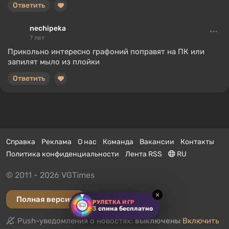
Ответить
nechipeka
7 лет
Прикольно интересно графоний поправят на ПК или
запилят мыло из плойки
Ответить
Справка
Реклама
О нас
Команда
Вакансии
Контакты
Политика конфиденциальности
Лента RSS
RU
© 2011 - 2026 VGTimes
×
Полная версия
РУЛЕТКА ИГР
3
спина бесплатно
Push-уведомления о новостях:
выключены
Включить