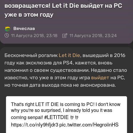
возвращается! Let it Die выйдет на PC
уже в этом году
Вячеслав
11 Августа 2018, 23:18
11 Августа 2018, 23:24
Бесконечный рогалик
Let it Die
, вышедший в 2016
году как эксклюзив для PS4, кажется, вновь
напомнил о своем существовании. Недавно стало
известно, что уже в этом году игра
выйдет
на PC,
но точная дата выхода пока не анонсирована.
That's right LET IT DIE is coming to PC! I don't know
why you're so surprised, I already told you it was
#LETITDIE
coming senpai!
🤘🤘
https://t.co/nIy9hfjdr3
pic.twitter.com/HegroiinHS