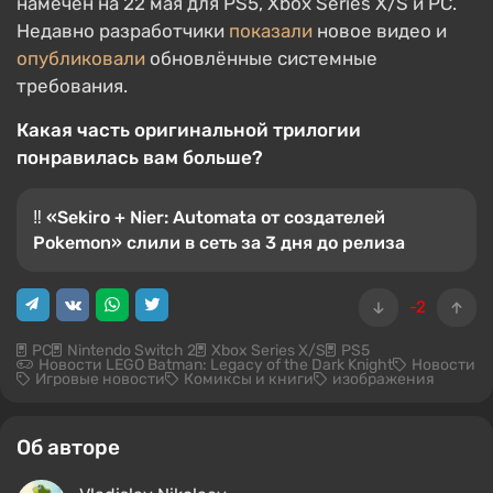
намечен на 22 мая для PS5, Xbox Series X/S и PC.
Недавно разработчики
показали
новое видео и
опубликовали
обновлённые системные
требования.
Какая часть оригинальной трилогии
понравилась вам больше?
‼️ «Sekiro + Nier: Automata от создателей
Pokemon» слили в сеть за 3 дня до релиза
-2
PC
Nintendo Switch 2
Xbox Series X/S
PS5
Новости LEGO Batman: Legacy of the Dark Knight
Новости
Игровые новости
Комиксы и книги
изображения
Об авторе