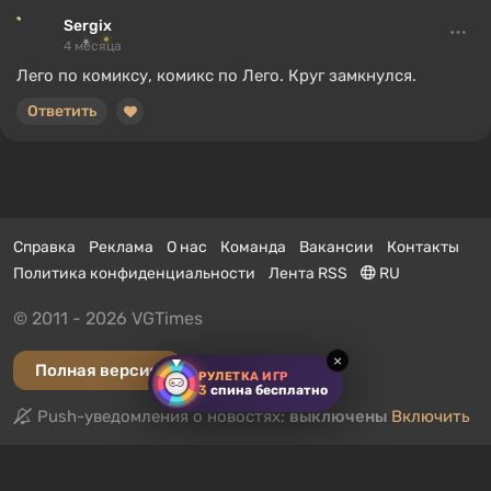
Sergix
4 месяца
Лего по комиксу, комикс по Лего. Круг замкнулся.
Ответить
Справка
Реклама
О нас
Команда
Вакансии
Контакты
Политика конфиденциальности
Лента RSS
RU
© 2011 - 2026 VGTimes
×
Полная версия
РУЛЕТКА ИГР
3
спина бесплатно
Push-уведомления о новостях:
выключены
Включить