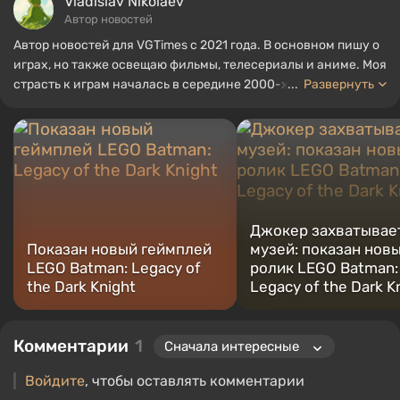
Vladislav Nikolaev
Автор новостей
Автор новостей для VGTimes с 2021 года. В основном пишу о
играх, но также освещаю фильмы, телесериалы и аниме. Моя
страсть к играм началась в середине 2000-х. Я в основном
...
Развернуть
играю на ПК, и особенно люблю RPG и шутеры. Некоторые из
моих любимых игр всех времен включают Fallout, Borderlands
и The Witcher.
Джокер захватывае
Показан новый геймплей
музей: показан нов
LEGO Batman: Legacy of
ролик LEGO Batman:
the Dark Knight
Legacy of the Dark K
Комментарии
1
Войдите
, чтобы оставлять комментарии