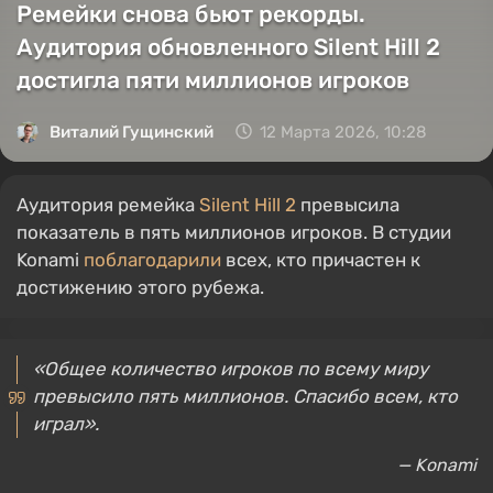
Ремейки снова бьют рекорды.
Аудитория обновленного Silent Hill 2
достигла пяти миллионов игроков
Виталий Гущинский
12 Марта 2026, 10:28
Аудитория ремейка
Silent Hill 2
превысила
показатель в пять миллионов игроков. В студии
Konami
поблагодарили
всех, кто причастен к
достижению этого рубежа.
«Общее количество игроков по всему миру
превысило пять миллионов. Спасибо всем, кто
играл».
— Konami