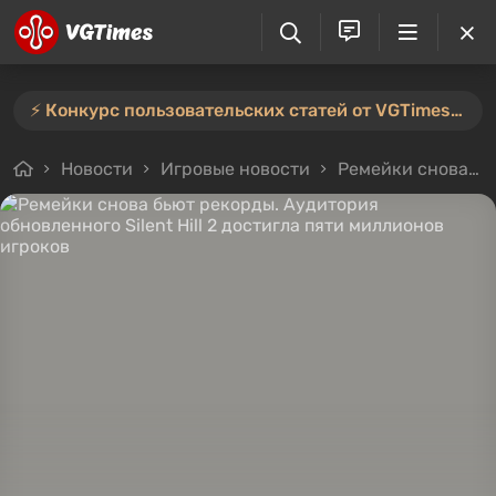
⚡️ Конкурс пользовательских статей от VGTimes продлён — участвуйте тут ⚡️
Новости
Игровые новости
Ремейки снова бьют рекорды. Аудитория обновленного Silent Hill 2 достигла пяти миллионов игроков