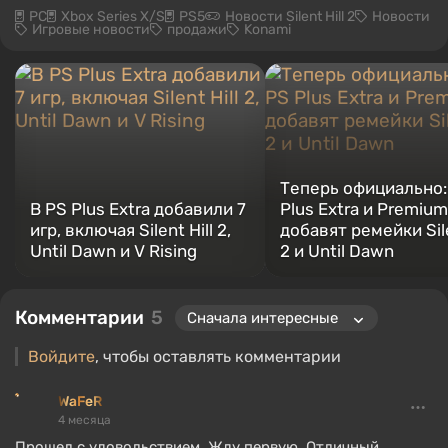
PC
Xbox Series X/S
PS5
Новости Silent Hill 2
Новости
Игровые новости
продажи
Konami
Теперь официально:
В PS Plus Extra добавили 7
Plus Extra и Premium
игр, включая Silent Hill 2,
добавят ремейки Sile
Until Dawn и V Rising
2 и Until Dawn
Комментарии
5
Войдите
, чтобы оставлять комментарии
WaFeR
4 месяца
Прошел с удовольствием. Жду первую. Отличный