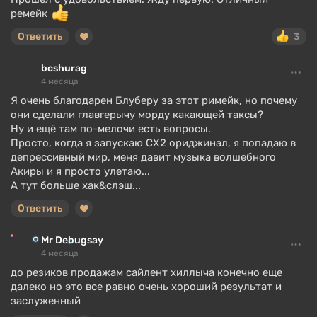
ремейк
Ответить
3
bcshurag
4 месяца
Я очень благодарен Блуберу за этот римейк, но почему
они сделали главгерычу морду какающей таксы?
Ну и ещё там по-мелочи есть вопросы.
Просто, когда я запускаю СХ2 ориджинал, я попадаю в
депрессивный мир, меня давит музыка волшебного
Акиры и я просто улетаю...
А тут больше хак&слэш...
Ответить
Mr Debugsay
4 месяца
до резиков продажам сайлент хиллыча конечно еще
далеко но это все равно очень хороший результат и
заслуженный