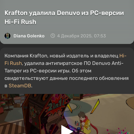
Krafton удалила Denuvo из PC-версии
Hi-Fi Rush
Diana Golenko
4 Декабря 2025, 07:53
Компания Krafton, новый издатель и владелец
Hi-
Fi Rush
, удалила антипиратское ПО Denuvo Anti-
Tamper из PC-версии игры. Об этом
свидетельствуют данные последнего обновления
в
SteamDB
.