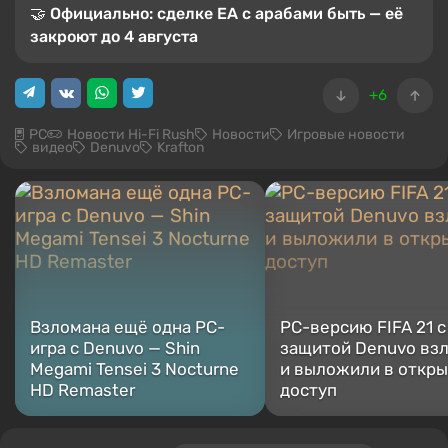
🤝 Официально: сделке EA с арабами быть — её
закроют до 4 августа
+6
PC
Новости Hi-Fi Rush
Новости
Игровые новости
видео
Denuvo
Krafton
Взломана ещё одна PC-
PC-версию FIFA 21 с
игра с Denuvo — Shin
защитой Denuvo вз
Megami Tensei 3 Nocturne
и выложили в откр
HD Remaster
доступ