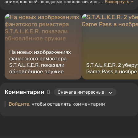
аниме, косплей, передовые технологии, искусственный
...
Развернуть
интеллект, мемы и социальные сети. Я также автор
нескольких обзоров, топов, компиляций и других статей,
связанных с видеоиграми. Я собираю различные игровые
сувениры, включая фигурки, постеры, старые консоли и
многое другое. У меня есть живой интерес к ретро-играм. Я
играю с начала 2000-х на PC и консолях.
На новых изображениях
фанатского ремастера
S.T.A.L.K.E.R. показали
S.T.A.L.K.E.R. 2 уберу
обновлённое оружие
Game Pass в ноябре
Комментарии
0
Войдите
, чтобы оставлять комментарии