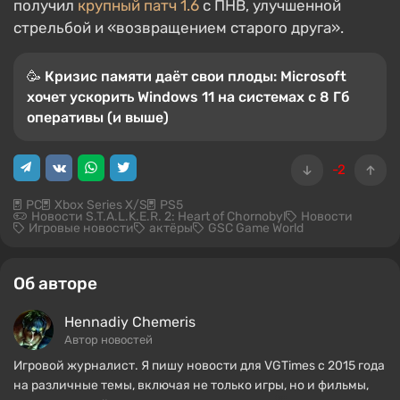
получил
крупный патч 1.6
с ПНВ, улучшенной
стрельбой и «возвращением старого друга».
🥳 Кризис памяти даёт свои плоды: Microsoft
хочет ускорить Windows 11 на системах с 8 Гб
оперативы (и выше)
-2
PC
Xbox Series X/S
PS5
Новости S.T.A.L.K.E.R. 2: Heart of Chornobyl
Новости
Игровые новости
актёры
GSC Game World
Об авторе
Hennadiy Chemеris
Автор новостей
Игровой журналист. Я пишу новости для VGTimes с 2015 года
на различные темы, включая не только игры, но и фильмы,