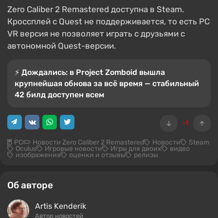
Zero Caliber 2 Remastered доступна в Steam.
Кроссплей с Quest не поддерживается, то есть PC
VR версия не позволяет играть с друзьями с
автономной Quest-версии.
⚡️ Дождались: в Project Zomboid вышла
крупнейшая обнова за всё время — стабильный
42 билд доступен всем
-1
PC
Новости Zero Caliber 2 Remastered
Новости
Steam
Oculus
Игровые новости
Игры для двоих
видео
изображения
оценки и отзывы
релизы
Об авторе
Artis Kenderik
Автор новостей