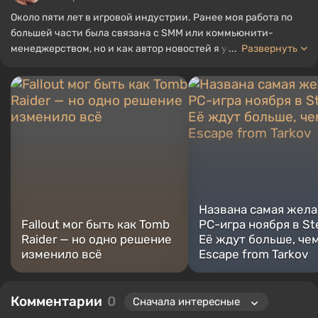
Около пяти лет в игровой индустрии. Ранее моя работа по
большей части была связана с SMM или коммьюнити-
менеджерством, но и как автор новостей я успел
...
Развернуть
поработать, собирая гайды и топы для портала WePlay.
Названа самая жела
Fallout мог быть как Tomb
PC-игра ноября в St
Raider — но одно решение
Её ждут больше, че
изменило всё
Escape from Tarkov
Комментарии
0