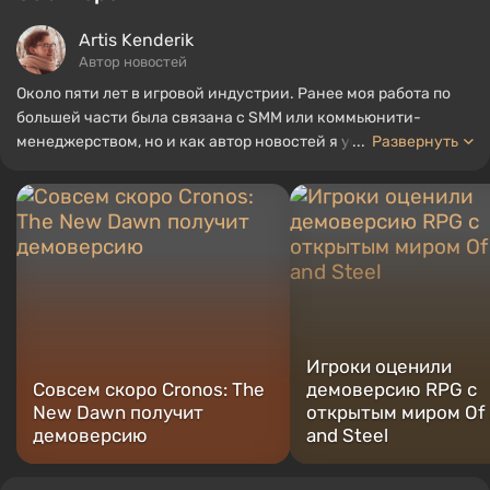
Artis Kenderik
Автор новостей
Около пяти лет в игровой индустрии. Ранее моя работа по
большей части была связана с SMM или коммьюнити-
менеджерством, но и как автор новостей я успел
...
Развернуть
поработать, собирая гайды и топы для портала WePlay.
Игроки оценили
Совсем скоро Cronos: The
демоверсию RPG с
New Dawn получит
открытым миром Of
демоверсию
and Steel