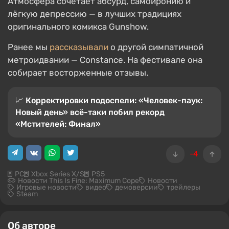
Атмосфера сочетает абсурд, самоиронию и
лёгкую депрессию — в лучших традициях
оригинального комикса Gunshow.
Ранее мы
рассказывали
о другой симпатичной
метроидвании — Constance. На фестивале она
собирает восторженные отзывы.
📈 Корректировки подоспели: «Человек-паук:
Новый день» всё-таки побил рекорд
«Мстителей: Финал»
-4
PC
Xbox Series X/S
PS5
Новости This Is Fine: Maximum Cope
Новости
Игровые новости
видео
демоверсии
трейлеры
Steam
Об авторе