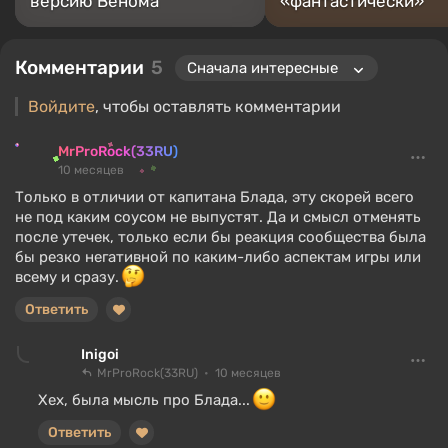
версию Венома
«фантастически»
Комментарии
5
Войдите
, чтобы оставлять комментарии
MrProRock(33RU)
10 месяцев
Только в отличии от капитана Блада, эту скорей всего
не под каким соусом не выпустят. Да и смысл отменять
после утечек, только если бы реакция сообщества была
бы резко негативной по каким-либо аспектам игры или
всему и сразу.
Ответить
Inigoi
MrProRock(33RU)
10 месяцев
Хех, была мысль про Блада...
Ответить