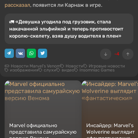
рассказал
, появится ли Карнаж в игре.
🚛 «Девушка угодила под грузовик, стала
накачанной эльфийкой и теперь противостоит
королю-скелету, взяв душу водителя в плен»
-4
Новости Marvel's Venom
Новости
Игровые новости
изображения
слухи
видео
Insomniac Games
Marvel официально
Инсайдер: Marvel's
представила самурайскую
Wolverine выглядит