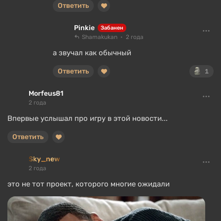
Ответить
Pinkie
Забанен
Shamakukan
2 года
а звучал как обычный
Ответить
1
Morfeus81
2 года
Впервые услышал про игру в этой новости...
Ответить
Sky_new
2 года
это не тот проект, которого многие ожидали