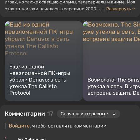
играх, но также освещаю фильмы, телесериалы и аниме. Моя
страсть к играм началась в середине 2000-х. Я в основном
...
Развернуть
играю на ПК, и особенно люблю RPG и шутеры. Некоторые из
моих любимых игр всех времен включают Fallout, Borderlands
и The Witcher.
Ещё из одной
невзломанной ПК-игры
убрали Denuvo: в сеть
Возможно, The Sims
утекла The Callisto
утекла в сеть. В игр
Protocol
встроена защита D
Комментарии
17
Войдите
, чтобы оставлять комментарии
Mr Debugsay