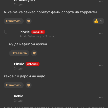
2 года
А-ха-ха-ха сейчас побегут фаны спорта на торренты
Ответить
1
Pinkie
Забанен
Mr Debugsay
2 года
ну да нафиг он нужен
Ответить
Pinkie
Забанен
2 года
такое г и даром не надо
Ответить
bobie
2 года