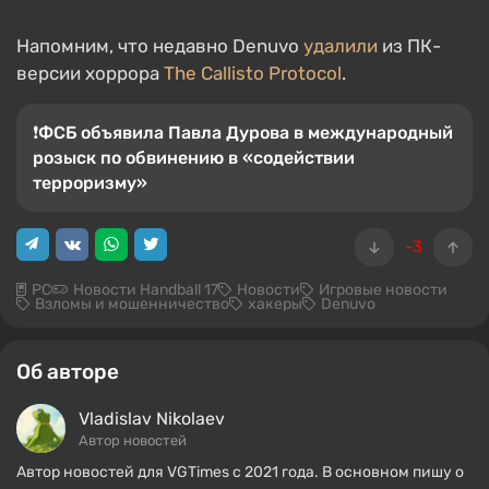
Напомним, что недавно Denuvo
удалили
из ПК-
версии хоррора
The Callisto Protocol
.
❗️ФСБ объявила Павла Дурова в международный
розыск по обвинению в «содействии
терроризму»
-3
PC
Новости Handball 17
Новости
Игровые новости
Взломы и мошенничество
хакеры
Denuvo
Об авторе
Vladislav Nikolaev
Автор новостей
Автор новостей для VGTimes с 2021 года. В основном пишу о