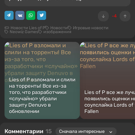
-4
Новости Lies of P
Новости
Игровые новости
Neowiz Games
изображения
Lies of P взломали и слили
на торренты! Все из-за
того, что разработчики
Lies of P все же луч
«случайно» убрали
появились оценки н
защиту Denuvo в
соулслайка Lords of
обновлении
Fallen
Комментарии
15