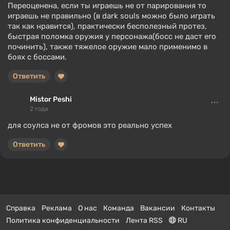
Переоценена, если ты играешь не от парирования то
играешь не правильно (в dark souls можно было играть
так как нравится), практически бесполезный протез,
быстрая поломка оружия у персонажа(босс не даст его
починить), также тяжелое оружие мало применимо в
боях с боссами.
Ответить
Mistor Peshi
2 года
для соулса не от фромов это реально успех
Ответить
Справка
Реклама
О нас
Команда
Вакансии
Контакты
Политика конфиденциальности
Лента RSS
RU