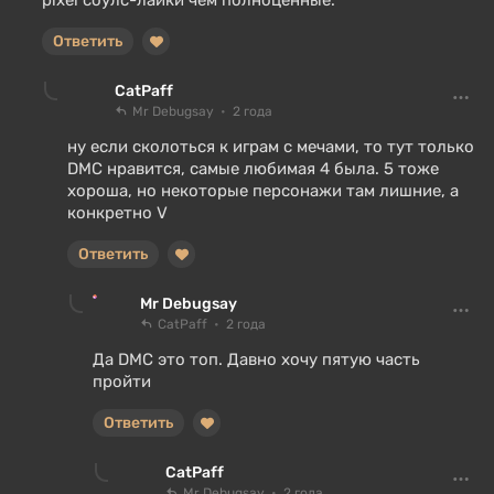
pixel соулс-лайки чем полноценные.
Ответить
CatPaff
Mr Debugsay
2 года
ну если сколоться к играм с мечами, то тут только
DMC нравится, самые любимая 4 была. 5 тоже
хороша, но некоторые персонажи там лишние, а
конкретно V
Ответить
Mr Debugsay
CatPaff
2 года
Да DMC это топ. Давно хочу пятую часть
пройти
Ответить
CatPaff
Mr Debugsay
2 года