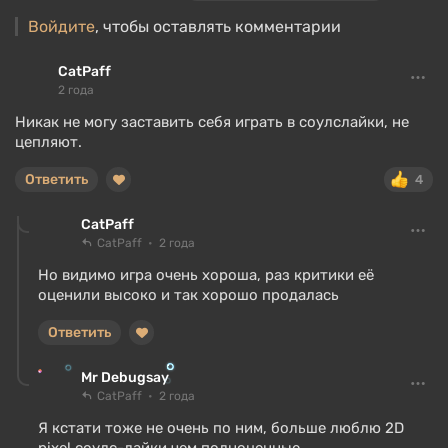
Войдите
, чтобы оставлять комментарии
CatPaff
2 года
Никак не могу заставить себя играть в соулслайки, не
цепляют.
Ответить
4
CatPaff
CatPaff
2 года
Но видимо игра очень хороша, раз критики её
оценили высоко и так хорошо продалась
Ответить
Mr Debugsay
CatPaff
2 года
Я кстати тоже не очень по ним, больше люблю 2D