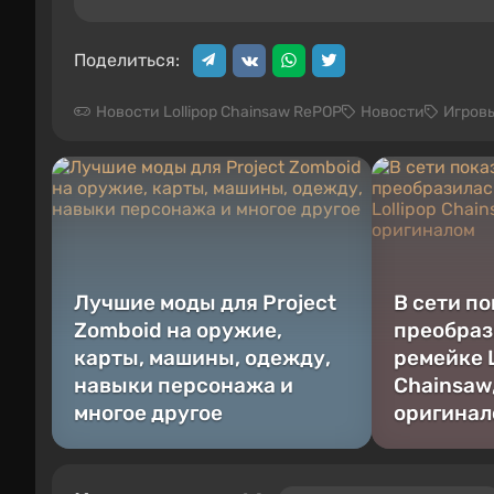
Поделиться:
Новости Lollipop Chainsaw RePOP
Новости
Игров
Лучшие моды для Project
В сети по
Zomboid на оружие,
преобраз
карты, машины, одежду,
ремейке L
навыки персонажа и
Chainsaw,
многое другое
оригинал