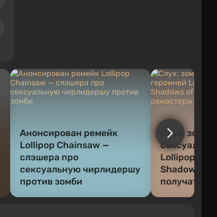
Анонсирован ремейк
Слух: зомби
Lollipop Chainsaw —
сексуально
слэшера про
Lollipop Cha
сексуальную чирлидершу
Shadows of 
против зомби
получат ре