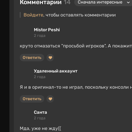
Комментарии
14
Войдите
, чтобы оставлять комментарии
Mistor Peshi
2 года
круто отмазаться "просьбой игроков". А покаж
Ответить
Удаленный аккаунт
2 года
Я и в оригинал-то не играл, поскольку консоли 
Ответить
Санта
2 года
Мда, уже не жду((