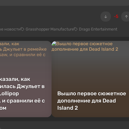
-5
ые новости
Grasshopper Manufacture
Drago Entertainment
казали, как
илась Джульет в
ollipop
Вышло первое сюжетное
 и сравнили её с
дополнение для Dead
ом
Island 2