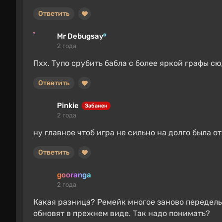
Ответить
Mr Debugsay
2 года
Пхх. Тупо срубить бабла с более яркой графы сю
Ответить
Pinkie
Забанен
2 года
ну главное чтоб игра не сильно на долго была о
Ответить
gooranga
2 года
Какая разница? Ремейк многое заново переделы
обновят в прежнем виде. Так надо понимать?