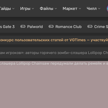
Гайды
Игры
Файлы
Маркет
Чилл
's Gate 3
Palworld
Romance Club
Crime 
конкурс пользовательских статей от VGTimes — участвуйт
м игроков»: авторы горячего зомби-слэшера Lollipop Chains