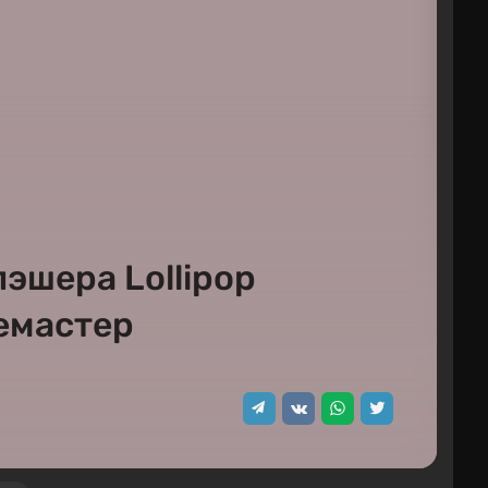
эшера Lollipop
емастер