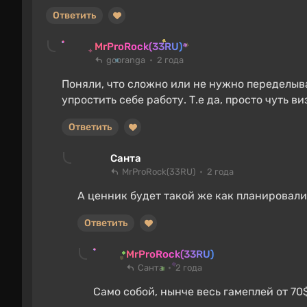
Ответить
MrProRock(33RU)
gooranga
2 года
Поняли, что сложно или не нужно переделыва
упростить себе работу. Т.е да, просто чуть ви
Ответить
Санта
MrProRock(33RU)
2 года
А ценник будет такой же как планировали 
Ответить
MrProRock(33RU)
Санта
2 года
Само собой, нынче весь гамеплей от 70