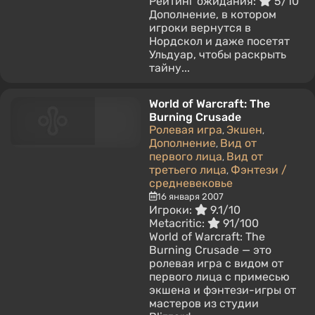
Рейтинг ожидания:
5/10
Дополнение, в котором
игроки вернутся в
Нордскол и даже посетят
Ульдуар, чтобы раскрыть
тайну...
World of Warcraft: The
Burning Crusade
Ролевая игра
Экшен
,
,
Дополнение
Вид от
,
первого лица
Вид от
,
третьего лица
Фэнтези /
,
средневековье
16 января 2007
Игроки:
9.1/10
Metacritic:
91/100
World of Warcraft: The
Burning Crusade — это
ролевая игра с видом от
первого лица с примесью
экшена и фэнтези-игры от
мастеров из студии