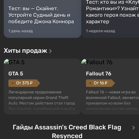
Тест: кто вы из «Клу
Тест: вы — Скайнет.
Романтики»? Узнайте
Устройте Судный день и
какого героя похож 
победите Джона Коннора
характер
1 день назад
1 неделя назад
Хиты продаж
GTA 5
Fallout 76
От 375 ₽
От 16 ₽
Легендарное продолжение
Fallout 76 — новая игра во
популярной серии Grand Theft
вселенной Fallout, являетс
Auto. Местом действия стал город
приквелом ко всем без
Лос-Сантос, полюбившийся ещё в
исключения частям серии.
Grand Theft Auto: San Andreas .
События начинаются с Уб
Впервые игра расскажет историю
76, первого среди построе
сразу трех персонажей: Майкла,
Гайды Assassin's Creed Black Flag
Оно же, по задумке специа
Тревора и Франклина, между
Vault-Tec, должно открыть
Resynced
которыми вы сможете
первым после того, как на