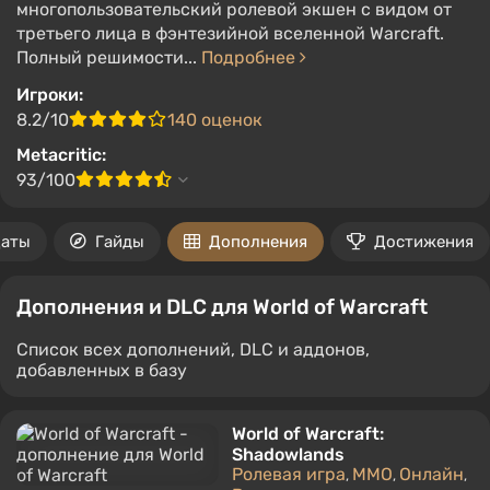
многопользовательский ролевой экшен с видом от
третьего лица в фэнтезийной вселенной Warcraft.
Полный решимости...
Подробнее
Игроки:
8.2/10
140 оценок
Metacritic:
93/100
аты
Гайды
Дополнения
Достижения
Дополнения и DLC для World of Warcraft
Список всех дополнений, DLC и аддонов,
добавленных в базу
World of Warcraft:
Shadowlands
Ролевая игра
MMO
Онлайн
,
,
,