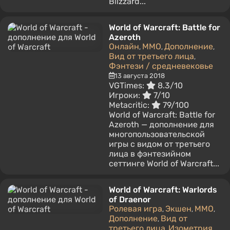
Blizzard...
World of Warcraft: Battle for
Azeroth
Онлайн
MMO
Дополнение
,
,
,
Вид от третьего лица
,
Фэнтези / средневековье
13 августа 2018
VGTimes:
8.3/10
Игроки:
7/10
Metacritic:
79/100
World of Warcraft: Battle for
Azeroth — дополнение для
многопользовательской
игры с видом от третьего
лица в фэнтезийном
сеттинге World of Warcraft...
World of Warcraft: Warlords
of Draenor
Ролевая игра
Экшен
MMO
,
,
,
Дополнение
Вид от
,
третьего лица
Изометрия
,
,