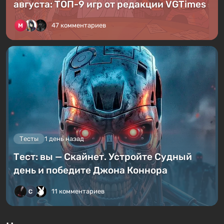
августа: ТОП-9 игр от редакции VGTimes
47 комментариев
Тесты
1 день назад
Тест: вы — Скайнет. Устройте Судный
день и победите Джона Коннора
11 комментариев