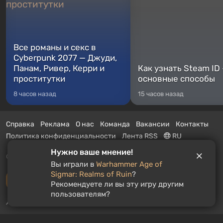
Все романы и секс в
Cyberpunk 2077 — Джуди,
Панам, Ривер, Керри и
Как узнать Steam ID
проститутки
основные способы
8 часов назад
15 часов назад
Справка
Реклама
О нас
Команда
Вакансии
Контакты
Политика конфиденциальности
Лента RSS
RU
Нужно ваше мнение!
© 2011 - 2026 VGTimes
Вы играли в
Warhammer Age of
Sigmar: Realms of Ruin
?
Полная версия
Рекомендуете ли вы эту игру другим
пользователям?
Push-уведомления о новостях:
выключены
Включить