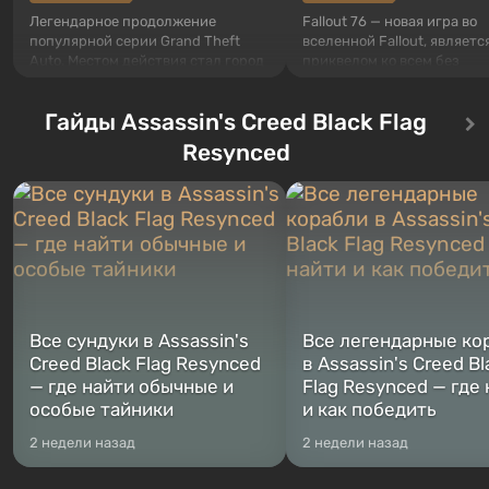
Легендарное продолжение
Fallout 76 — новая игра во
популярной серии Grand Theft
вселенной Fallout, являетс
Auto. Местом действия стал город
приквелом ко всем без
Лос-Сантос, полюбившийся ещё в
исключения частям серии.
Grand Theft Auto: San Andreas .
События начинаются с Уб
Гайды Assassin's Creed Black Flag
Впервые игра расскажет историю
76, первого среди построе
сразу трех персонажей: Майкла,
Оно же, по задумке специа
Resynced
Тревора и Франклина, между
Vault-Tec, должно открыть
которыми вы сможете
первым после того, как на
переключаться в любое время.
Америку упадут ядерные б
Жанр и...
Место действия Fallout...
Все сундуки в Assassin's
Все легендарные ко
Creed Black Flag Resynced
в Assassin's Creed Bl
— где найти обычные и
Flag Resynced — где
особые тайники
и как победить
2 недели назад
2 недели назад