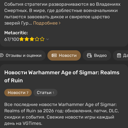
События стратегии разворачиваются во Владениях
Смертных. В мире, где доблестные военачальники
пытаются завоевать дикое и свирепое царство
зверей Гур...
Подробнее
Metacritic:
67/100
Отзывы и оценки
Новости
Видео
Д
Новости Warhammer Age of Sigmar: Realms
of Ruin
Новости
Статьи
7
1
Все последние новости Warhammer Age of Sigmar:
Realms of Ruin за 2026 год: обновления, патчи, DLC,
скидки и события. Свежие новости игры каждый
день на VGTimes.