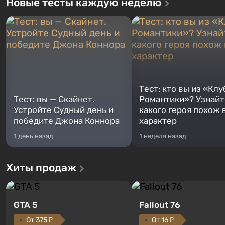
Новые тесты каждую неделю
Тест: кто вы из «Клу
Тест: вы — Скайнет.
Романтики»? Узнайте
Устройте Судный день и
какого героя похож 
победите Джона Коннора
характер
1 день назад
1 неделя назад
Хиты продаж
GTA 5
Fallout 76
От 375 ₽
От 16 ₽