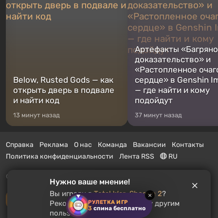
Артефакты «Багрян
доказательство» и
«Растопленное очаг
Below, Rusted Gods — как
сердце» в Genshin I
открыть дверь в подвале
— где найти и кому
и найти код
подойдут
13 минут назад
37 минут назад
Справка
Реклама
О нас
Команда
Вакансии
Контакты
Политика конфиденциальности
Лента RSS
RU
© 2011 - 2026 VGTimes
Нужно ваше мнение!
Вы играли в
Total War: Shogun 2
?
×
Полная версия
РУЛЕТКА ИГР
Рекомендуете ли вы эту игру другим
3
спина бесплатно
пользователям?