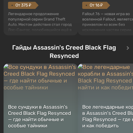
От 375 ₽
От 16 ₽
Легендарное продолжение
Fallout 76 — новая игра во
популярной серии Grand Theft
вселенной Fallout, являетс
Auto. Местом действия стал город
приквелом ко всем без
Лос-Сантос, полюбившийся ещё в
исключения частям серии.
Grand Theft Auto: San Andreas .
События начинаются с Уб
Впервые игра расскажет историю
76, первого среди построе
сразу трех персонажей: Майкла,
Гайды Assassin's Creed Black Flag
Оно же, по задумке специа
Тревора и Франклина, между
Vault-Tec, должно открыть
Resynced
которыми вы сможете
первым после того, как на
переключаться в любое время.
Америку упадут ядерные б
Жанр и...
Место действия Fallout...
Все сундуки в Assassin's
Все легендарные ко
Creed Black Flag Resynced
в Assassin's Creed Bl
— где найти обычные и
Flag Resynced — где
особые тайники
и как победить