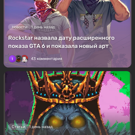
Новости
1 день назад
Rockstar назвала дату расширенного
показа GTA 6 и показала новый арт
43 комментария
Статьи
1 день назад