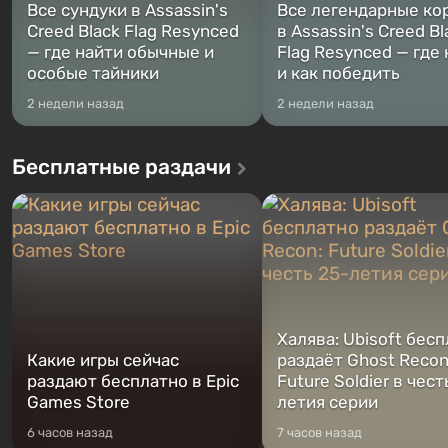
Все сундуки в Assassin's
Все легендарные ко
Creed Black Flag Resynced
в Assassin's Creed Bl
— где найти обычные и
Flag Resynced — где
особые тайники
и как победить
2 недели назад
2 недели назад
Бесплатные раздачи
Халява: Ubisoft бес
Какие игры сейчас
раздаёт Ghost Recon
раздают бесплатно в Epic
Future Soldier в чест
Games Store
летия серии
6 часов назад
7 часов назад