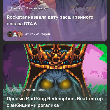
Новости
11 часов назад
Rockstar назвала дату расширенного
показа GTA 6
42 комментария
Статьи
9 часов назад
Превью Mad King Redemption. Beat 'em up
с амбициями рогалика