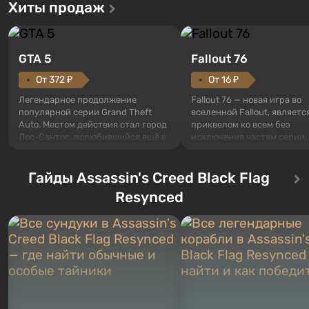
Хиты продаж
GTA 5
Fallout 76
От 372 ₽
От 16 ₽
Легендарное продолжение
Fallout 76 — новая игра во
популярной серии Grand Theft
вселенной Fallout, являетс
Auto. Местом действия стал город
приквелом ко всем без
Лос-Сантос, полюбившийся ещё в
исключения частям серии.
Grand Theft Auto: San Andreas .
События начинаются с Уб
Впервые игра расскажет историю
76, первого среди построе
сразу трех персонажей: Майкла,
Гайды Assassin's Creed Black Flag
Оно же, по задумке специа
Тревора и Франклина, между
Vault-Tec, должно открыть
Resynced
которыми вы сможете
первым после того, как на
переключаться в любое время.
Америку упадут ядерные б
Жанр и...
Место действия Fallout...