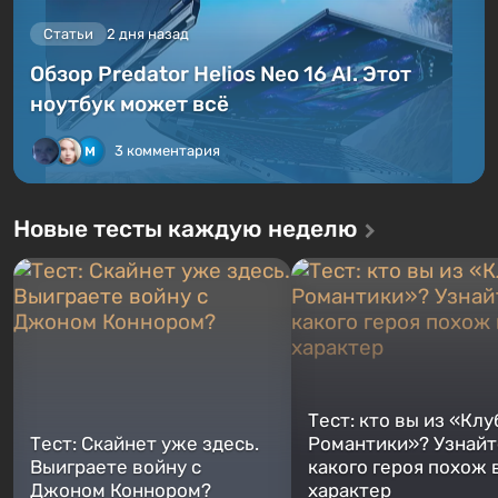
Статьи
2 дня назад
Обзор Predator Helios Neo 16 AI. Этот
ноутбук может всё
3 комментария
Новые тесты каждую неделю
Тест: кто вы из «Клу
Тест: Скайнет уже здесь.
Романтики»? Узнайте
Выиграете войну с
какого героя похож 
Джоном Коннором?
характер