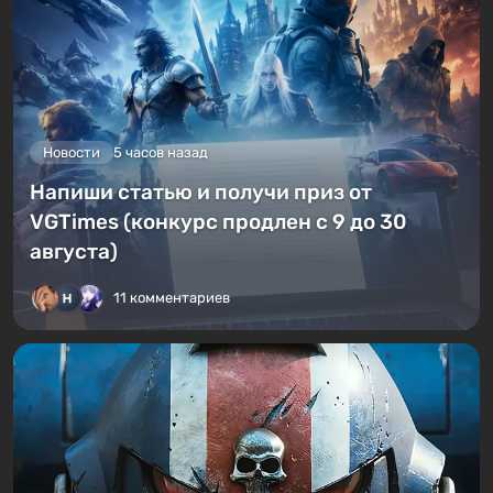
Новости
5 часов назад
Напиши статью и получи приз от
VGTimes (конкурс продлен с 9 до 30
августа)
11 комментариев