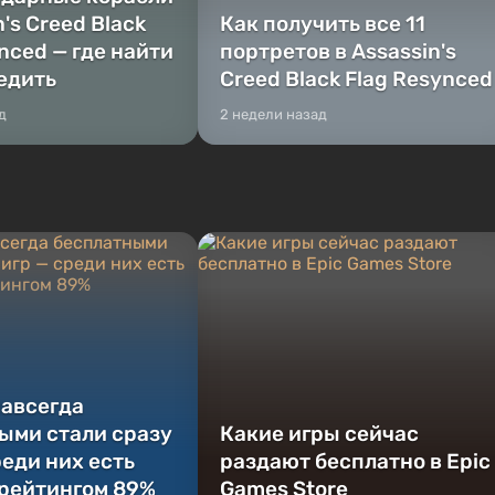
n's Creed Black
Как получить все 11
nced — где найти
портретов в Assassin's
бедить
Creed Black Flag Resynced
д
2 недели назад
навсегда
ыми стали сразу
Какие игры сейчас
реди них есть
раздают бесплатно в Epic
 рейтингом 89%
Games Store