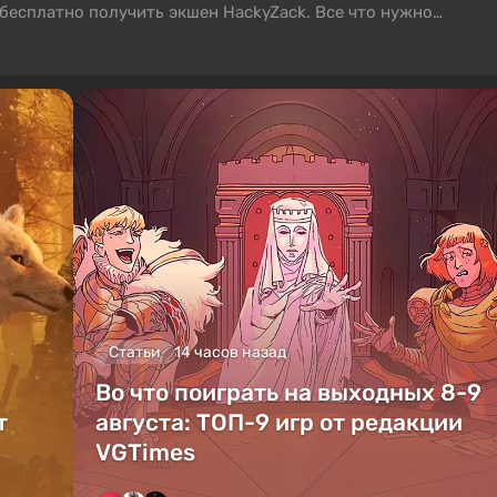
бесплатно получить экшен HackyZack. Все что нужно
траничку магазина пять раз в течение пяти последующих
Статьи
14 часов назад
Во что поиграть на выходных 8-9
т
августа: ТОП-9 игр от редакции
VGTimes