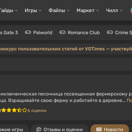
Гайды
Игры
Файлы
Маркет
Чилл
's Gate 3
Palworld
Romance Club
Crime 
конкурс пользовательских статей от VGTimes — участвуйт
приключенческая песочница посвященная фермерскому р
ица. Взращивайте свою ферму и работайте в деревне...
П
0
6 оценок
ожие игры
Отзывы и оценки
Новости