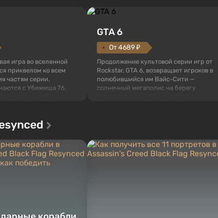
GTA 6
От 4689 ₽
овая игра во вселенной
Продолжение культовой серии игр от
тся приквелом ко всем
Rockstar, GTA 6, возвращает игроков в
я частям серии.
полюбившийся им Вайс-Сити —
наются с Убежища 76,
солнечный мегаполис на берегу
 построенных. Оно же, по
океана, где разворачивается
алистов Vault-Tec,
настоящий боевик в духе лучших
ься первым после того,
фильмов про мафию. В центре
Resynced
у упадут ядерные бомбы.
внимания Люсия и Джейсон — пара
 Fallout...
преступников, попавшая в серьезные
неприятности. И...
ндарные корабли