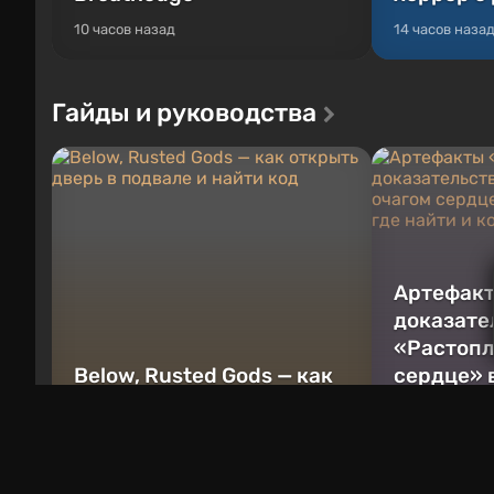
10 часов назад
14 часов наза
Гайды и руководства
Артефакт
доказате
«Растопл
Below, Rusted Gods — как
сердце» 
открыть дверь в подвале
— где най
и найти код
подойдут
13 часов назад
13 часов наза