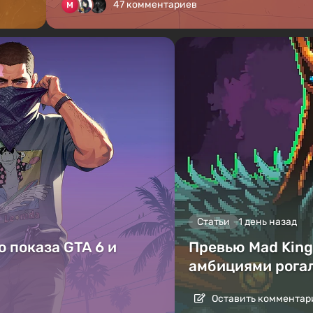
47 комментариев
Статьи
1 день назад
 показа GTA 6 и
Превью Mad King 
амбициями рога
Оставить комментар