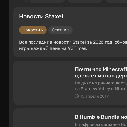
Новости Staxel
Новости
Статьи
2
1
Все последние новости Staxel за 2026 год: обно
игры каждый день на VGTimes.
Почти что Minecraf
сделает из вас де
На днях из раннего дост
на Stardew Valley и Minecr
15 апреля 2019
В Humble Bundle м
В цифровом магазине Hu