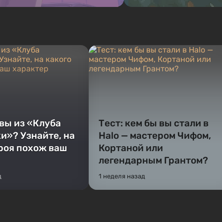
 вы из «Клуба
Тест: кем бы вы стали в
и»? Узнайте, на
Halo — мастером Чифом,
ероя похож ваш
Кортаной или
легендарным Грантом?
д
1 неделя назад