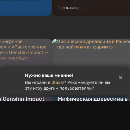
д
1 день назад
Нужно ваше мнение!
ы «Багряное
Вы играли в
Staxel
? Рекомендуете ли вы
льство» и
эту игру другим пользователям?
енное очагом
в Genshin Impact
Мифическая древесина в
ти и кому
Palworld — где найти и как
фармить
д
15 часов назад