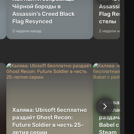
Чёрной бороды в
Assassin's C
Assassin's Creed Black
Flag Resync
Flag Resynced
стелы
2 недели назад
2 недели назад
Халява: на A
Халява: Ubisoft бесплатно
началась б
раздаёт Ghost Recon:
раздача A G
Future Soldier в честь 25-
Babel с рей
летия серии
Steam