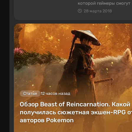
которой геймеры смогут 
сделать, это зайти на с
28 марта 2018
дней.
Статьи
12 часов назад
Обзор Beast of Reincarnation. Какой
получилась сюжетная экшен-RPG о
авторов Pokemon