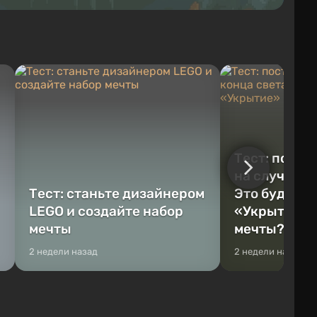
Тест: постр
на случай к
Тест: станьте дизайнером
Это будет Va
LEGO и создайте набор
«Укрытие» 
мечты
мечты?
2 недели назад
2 недели назад