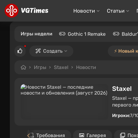
Новости
Статьи
Игры недели
Gothic 1 Remake
Baldur
Создать
⚡️ Новый 
Игры
Staxel
Новости
Staxel
Staxel — 
первого л
Игроки:
7/1
у
272 ₽
Требования
Галерея
Пох