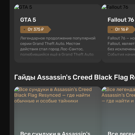
GTA 5
Fallout 76
От 375 ₽
От 16 ₽
Легендарное продолжение популярной
Fallout 76 — н
серии Grand Theft Auto. Местом
Fallout, являе
действия стал город Лос-Сантос,
без исключени
полюбившийся ещё в Grand Theft Auto:
События начи
San Andreas . Впервые игра расскажет
первого среди
историю сразу трех персонажей:
задумке специ
Майкла, Тревора и Франклина, между
должно открыт
Гайды Assassin's Creed Black Flag 
которыми вы сможете переключаться в
как на Америк
любое время. Жанр и...
Место действия
Все сундуки в Assassin's
Все леге