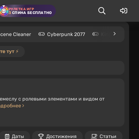
РУЛЕТКА ИГР
3
СПИНА БЕСПЛАТНО
Scene Cleaner
Cyberpunk 2077
Kingdom Come: 
е тут ⚡️
емеслу с ролевыми элементами и видом от
одробнее
Даты
Достижения
Статьи