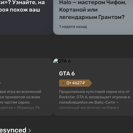
и»? Узнайте, на
Halo — мастером Чифом,
ероя похож ваш
Кортаной или
легендарным Грантом?
1 неделя назад
GTA 6
От 4627 ₽
овая игра во вселенной
Продолжение культовой серии игр от
тся приквелом ко всем
Rockstar, GTA 6, возвращает игроков в
я частям серии.
полюбившийся им Вайс-Сити —
наются с Убежища 76,
солнечный мегаполис на берегу
 построенных. Оно же, по
океана, где разворачивается
алистов Vault-Tec,
настоящий боевик в духе лучших
ься первым после того,
фильмов про мафию. В центре
Resynced
у упадут ядерные бомбы.
внимания Люсия и Джейсон — пара