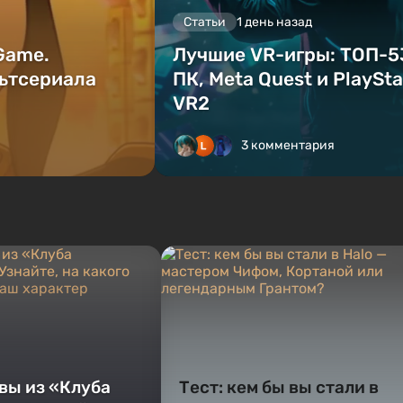
Статьи
1 день назад
 Game.
Лучшие VR-игры: ТОП-5
ьтсериала
ПК, Meta Quest и PlaySta
VR2
3 комментария
 вы из «Клуба
Тест: кем бы вы стали в