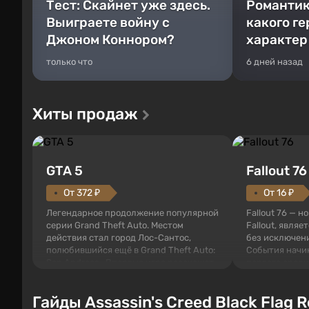
Тест: Скайнет уже здесь.
Романтик
Выиграете войну с
какого г
Джоном Коннором?
характер
только что
6 дней назад
Хиты продаж
GTA 5
Fallout 76
От 372 ₽
От 16 ₽
Легендарное продолжение популярной
Fallout 76 — н
серии Grand Theft Auto. Местом
Fallout, являе
действия стал город Лос-Сантос,
без исключени
полюбившийся ещё в Grand Theft Auto:
События начи
San Andreas . Впервые игра расскажет
первого среди
историю сразу трех персонажей:
задумке специ
Майкла, Тревора и Франклина, между
должно открыт
Гайды Assassin's Creed Black Flag 
которыми вы сможете переключаться в
как на Америк