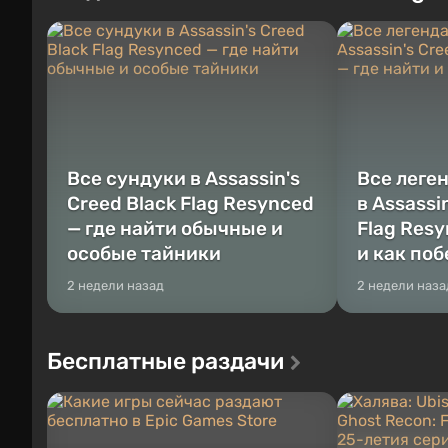
любое время. Жанр и...
Место действия
Все сундуки в Assassin's
Все леге
Creed Black Flag Resynced
в Assassi
— где найти обычные и
Flag Resy
особые тайники
и как по
2 недели назад
2 недели наза
Бесплатные раздачи