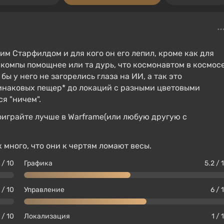
м Старфилдом и для кого он его лепил, кроме как для
е компы помощнее или та дурь, что космонавтом в космос
ы у него не загорелись глаза на ИИ, а так это
инаковых пещер* до локаций с разными цветовыми
я "ничем".
оиграйте лучше в Warframe(или любую другую с
к много, что они к чертям ломают весы.
 / 10
Графика
5.2 / 
 / 10
Управление
6 / 
 / 10
Локализация
1 / 