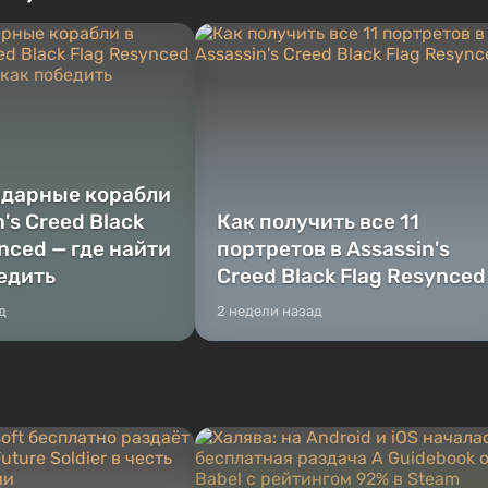
 Fallout...
преступников, попавшая в серьезные
неприятности. И...
ндарные корабли
n's Creed Black
Как получить все 11
nced — где найти
портретов в Assassin's
бедить
Creed Black Flag Resynced
д
2 недели назад