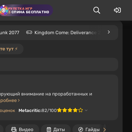
РУЛЕТКА ИГР
3
СПИНА БЕСПЛАТНО
unk 2077
Kingdom Come: Deliverance 2
S.T.A.L
е тут ⚡️
тирующий внимание на проработанных и
дробнее
 оценок
Metacritic:
82/100
Видео
Даты
Гайды
Допо