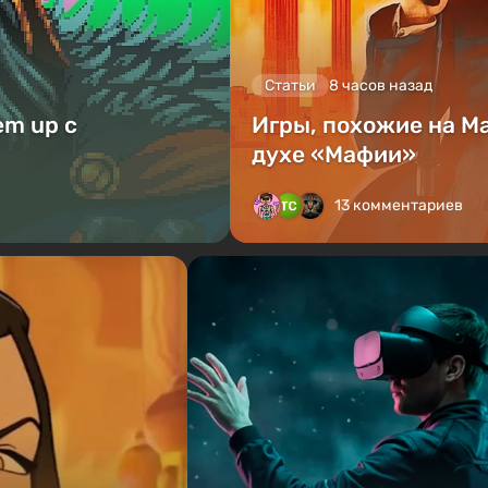
Статьи
8 часов назад
em up с
Игры, похожие на M
духе «Мафии»
13 комментариев