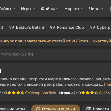
Гайды
Игры
Файлы
Маркет
Чилл
ld
Baldur's Gate 3
Romance Club
Cyberp
конкурс пользовательских статей от VGTimes — участвуйт
 MrProRock(33RU)
d
кшен в псевдо-открытом мире далекого космоса, акцен
ых квестах с высокой реиграбельностью в каждом...
По
8/10
Обзор Starfield
Игроки:
7/10
236
охожие игры
Отзывы и оценки
Новости