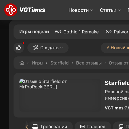
Новости
Статьи
Игры недели
Gothic 1 Remake
Palwor
Создать
⚡️ Новый 
Игры
Starfield
Все отзывы
Отзыв от
Starfiel
Ролевой э
иммерсивн
VGTimes:
7.
Файлы
Требования
Галерея
П