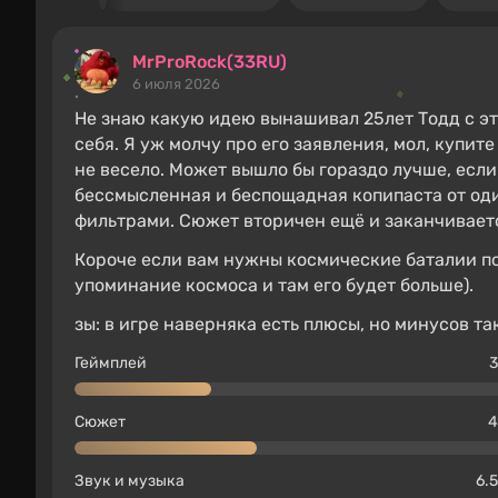
MrProRock(33RU)
6 июля 2026
Не знаю какую идею вынашивал 25лет Тодд с эти
себя. Я уж молчу про его заявления, мол, купит
не весело. Может вышло бы гораздо лучше, если б
бессмысленная и беспощадная копипаста от од
фильтрами. Сюжет вторичен ещё и заканчиваетс
Короче если вам нужны космические баталии п
упоминание космоса и там его будет больше).
зы: в игре наверняка есть плюсы, но минусов та
Геймплей
3
Сюжет
4
Звук и музыка
6.5