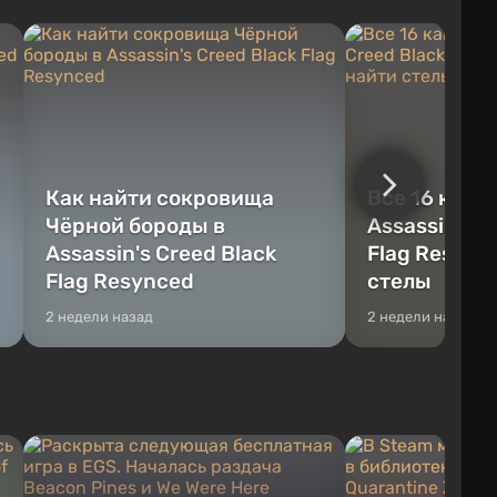
также строить здания и механизмы.
нагрузку, а любая
Игроку дана по...
превращ...
Как найти сокровища
Все 16 камн
Чёрной бороды в
Assassin's C
Assassin's Creed Black
Flag Resync
Flag Resynced
стелы
2 недели назад
2 недели назад