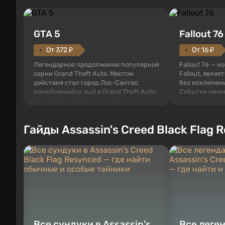
GTA 5
Fallout 76
От 372 ₽
От 16 ₽
Легендарное продолжение популярной
Fallout 76 — н
серии Grand Theft Auto. Местом
Fallout, являе
действия стал город Лос-Сантос,
без исключени
полюбившийся ещё в Grand Theft Auto:
События начи
San Andreas . Впервые игра расскажет
первого среди
историю сразу трех персонажей:
задумке специ
Майкла, Тревора и Франклина, между
должно открыт
Гайды Assassin's Creed Black Flag 
которыми вы сможете переключаться в
как на Америк
любое время. Жанр и...
Место действия
Все сундуки в Assassin's
Все леге