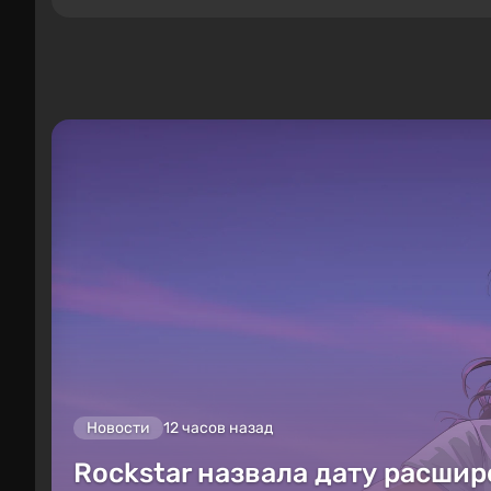
Новости
12 часов назад
Rockstar назвала дату расшир