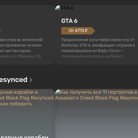
GTA 6
От 4713 ₽
овая игра во вселенной
Продолжение культовой серии игр от
тся приквелом ко всем
Rockstar, GTA 6, возвращает игроков в
я частям серии.
полюбившийся им Вайс-Сити —
наются с Убежища 76,
солнечный мегаполис на берегу
 построенных. Оно же, по
океана, где разворачивается
алистов Vault-Tec,
настоящий боевик в духе лучших
ься первым после того,
фильмов про мафию. В центре
Resynced
у упадут ядерные бомбы.
внимания Люсия и Джейсон — пара
 Fallout...
преступников, попавшая в серьезные
неприятности. И...
ндарные корабли