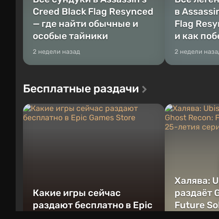
Creed Black Flag Resynced
в Assassi
— где найти обычные и
Flag Resy
особые тайники
и как по
2 недели назад
2 недели наза
Бесплатные раздачи
Халява: U
Какие игры сейчас
раздаёт G
раздают бесплатно в Epic
Future So
Games Store
летия се