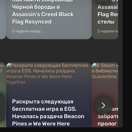
Чёрной бороды в
Assassin's C
Assassin's Creed Black
Flag Resync
Flag Resynced
стелы
2 недели назад
2 недели назад
Раскрыта следующая
бесплатная игра в EGS.
В Steam мо
Началась раздача Beacon
забрать в б
Pines и We Were Here
пролог зом
Together
Quarantine 