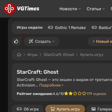
Новости
Статьи
Игры недели
Gothic 1 Remake
Baldur
Создать
⚡️ Новый 
Игры
StarCraft: Ghost
Купить игру
StarCraft: Ghost
StarCraft: Ghost — это экшен с видом от третье
Activision...
Подробнее
Рейтинг ожидания:
4.6/10
179 оценок
Об игре
Купить игру
Галере