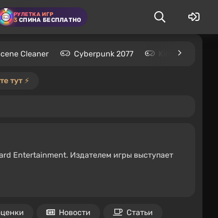
РУЛЕТКА ИГР
3
СПИНА БЕСПЛАТНО
Scene Cleaner
Cyberpunk 2077
Kingdom Come: 
е тут ⚡️
zard Entertainment. Издателем игры выступает
оценки
Новости
Статьи