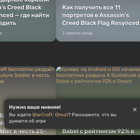
n's Creed Black
Как получить все 11
nced — где найти
портретов в Assassin's
бедить
Creed Black Flag Resynced
д
2 недели назад
Халява: на Android и iOS
Нужно ваше мнение!
bisoft бесплатно
началась бесплатная
Вы ждете
StarCraft: Ghost
? Расскажите, что вы
думаете об игре
host Recon:
раздача A Guidebook of
ldier в честь 25-
Babel с рейтингом 92% в
рии
Steam