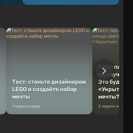
Тест: постр
на случай к
Тест: станьте дизайнером
Это будет Va
LEGO и создайте набор
«Укрытие» 
мечты
мечты?
1 неделя назад
2 недели назад