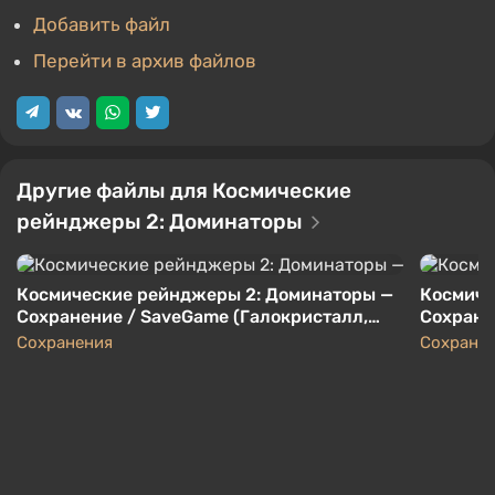
Добавить файл
Перейти в архив файлов
Другие файлы для Космические
рейнджеры 2: Доминаторы
Космические рейнджеры 2: Доминаторы —
Космиче
Сохранение / SaveGame (Галокристалл,
Сохране
3301 год, сложность 200%)
Сохране
Сохранения
Сохране