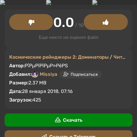
0.0
/ 10
Еще никто не оценил файл
Космические рейнджеры 2: Доминаторы
/
Читы
/
Со
Автор:
Р¦РµРїРїРµР»РёРЅ
Добавил:
Missiya
Подписаться
Размер:
2.37 MB
Дата:
28 января 2018, 07:16
Загрузок:
425
Скачать
Скачать в Telegram