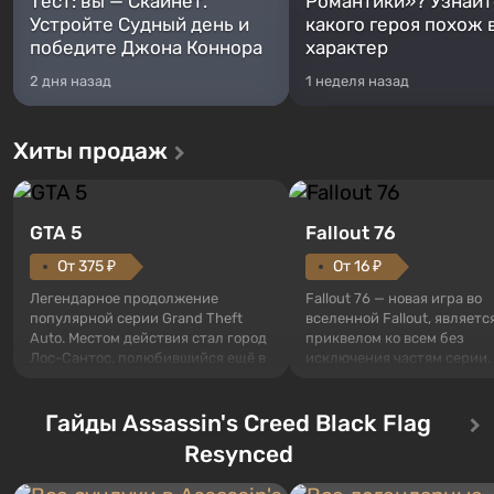
Тест: вы — Скайнет.
Романтики»? Узнайте
Устройте Судный день и
какого героя похож 
победите Джона Коннора
характер
2 дня назад
1 неделя назад
Хиты продаж
GTA 5
Fallout 76
От 375 ₽
От 16 ₽
Легендарное продолжение
Fallout 76 — новая игра во
популярной серии Grand Theft
вселенной Fallout, являетс
Auto. Местом действия стал город
приквелом ко всем без
Лос-Сантос, полюбившийся ещё в
исключения частям серии.
Grand Theft Auto: San Andreas .
События начинаются с Уб
Впервые игра расскажет историю
76, первого среди построе
сразу трех персонажей: Майкла,
Гайды Assassin's Creed Black Flag
Оно же, по задумке специа
Тревора и Франклина, между
Vault-Tec, должно открыть
Resynced
которыми вы сможете
первым после того, как на
переключаться в любое время.
Америку упадут ядерные б