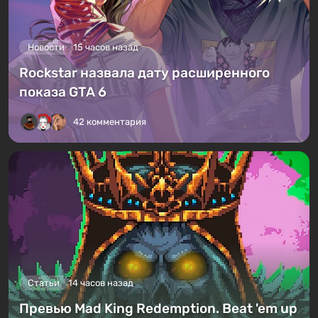
Новости
15 часов назад
Rockstar назвала дату расширенного
показа GTA 6
42 комментария
Статьи
14 часов назад
Превью Mad King Redemption. Beat 'em up