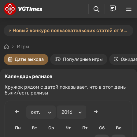
⚡️ Новый конкурс пользовательских статей от VGTimes — участвуйте тут ⚡️
Игры
Даты выхода
Популярные игры
Ожида
Календарь релизов
Кружок рядом с датой показывает, что в этот день
были/есть релизы
Пн
Вт
Ср
Чт
Пт
Сб
Вс