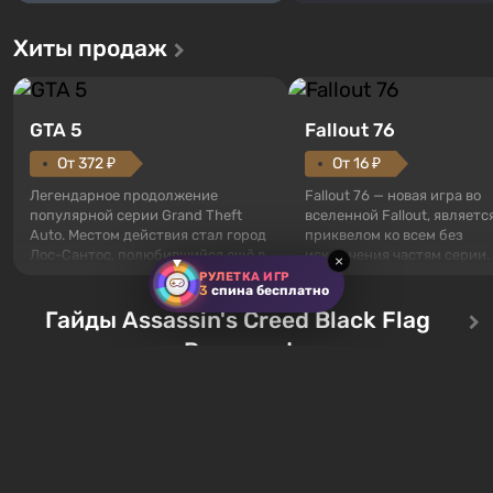
Хиты продаж
GTA 5
Fallout 76
От 372 ₽
От 16 ₽
Легендарное продолжение
Fallout 76 — новая игра во
популярной серии Grand Theft
вселенной Fallout, являетс
Auto. Местом действия стал город
приквелом ко всем без
Лос-Сантос, полюбившийся ещё в
исключения частям серии.
×
Grand Theft Auto: San Andreas .
События начинаются с Уб
РУЛЕТКА ИГР
3
спина бесплатно
Впервые игра расскажет историю
76, первого среди построе
сразу трех персонажей: Майкла,
Гайды Assassin's Creed Black Flag
Оно же, по задумке специа
Тревора и Франклина, между
Vault-Tec, должно открыть
Resynced
которыми вы сможете
первым после того, как на
переключаться в любое время.
Америку упадут ядерные б
Жанр и...
Место действия Fallout...