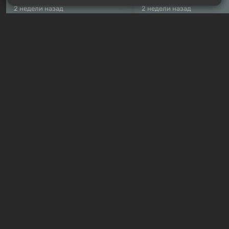
2 недели назад
2 недели назад
РУЛЕТКА ИГР
3
спина бесплатно
Бесплатные раздачи
Халява: в Steam началась
В Steam навсегда
бесплатная раздача
бесплатными стали 
симулятора выживания
8 игр — среди них ес
Breathedge
хоррор с рейтингом
1 час назад
5 часов назад
Гайды и руководства