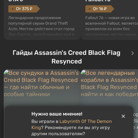
От 375 ₽
От 16 ₽
Легендарное продолжение
Fallout 76 — новая игра во
популярной серии Grand Theft
вселенной Fallout, являетс
Auto. Местом действия стал город
приквелом ко всем без
Лос-Сантос, полюбившийся ещё в
исключения частям серии.
Grand Theft Auto: San Andreas .
События начинаются с Уб
Впервые игра расскажет историю
76, первого среди построе
сразу трех персонажей: Майкла,
Гайды Assassin's Creed Black Flag
Оно же, по задумке специа
Тревора и Франклина, между
Vault-Tec, должно открыть
Resynced
которыми вы сможете
первым после того, как на
переключаться в любое время.
Америку упадут ядерные б
Жанр и...
Место действия Fallout...
Нужно ваше мнение!
Все сундуки в Assassin's
Все легендарные ко
Creed Black Flag Resynced
в Assassin's Creed Bl
Вы играли в
Labyrinth Of The Demon
— где найти обычные и
Flag Resynced — где
King
? Рекомендуете ли вы эту игру
особые тайники
и как победить
другим пользователям?