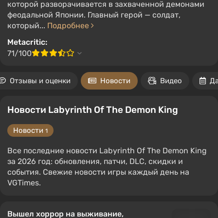
которой разворачивается в захваченной демонами
феодальной Японии. Главный герой — солдат,
который...
Подробнее
Metacritic:
71/100
Отзывы и оценки
Новости
Видео
Д
Новости Labyrinth Of The Demon King
Новости
1
Все последние новости Labyrinth Of The Demon King
за 2026 год: обновления, патчи, DLC, скидки и
события. Свежие новости игры каждый день на
VGTimes.
Вышел хоррор на выживание,