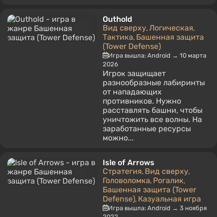
Outhold
Вид сверху
Логическая
,
,
Тактика
Башенная защита
,
(Tower Defense)
Игра вышла: Android → 10 марта
2026
Игрок защищает
разнообразные лабиринты
от нападающих
противников. Нужно
расставлять башни, чтобы
уничтожить все волны. На
заработанные ресурсы
можно...
Isle of Arrows
Стратегия
Вид сверху
,
,
Головоломка
Рогалик
,
,
Башенная защита (Tower
Defense)
Казуальная игра
,
Игра вышла: Android → 3 ноября
2022