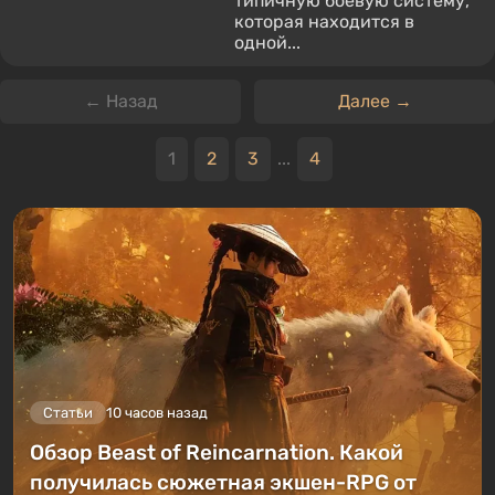
типичную боевую систему,
которая находится в
одной...
← Назад
Далее →
1
2
3
...
4
Статьи
10 часов назад
Обзор Beast of Reincarnation. Какой
получилась сюжетная экшен-RPG от