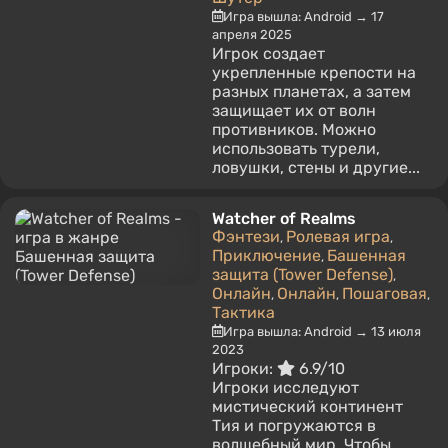
Игра вышла: Android → 17
апреля 2025
Игрок создает
укрепленные крепости на
разных планетах, а затем
защищает их от волн
противников. Можно
использовать турели,
ловушки, стены и другие...
Watcher of Realms
Фэнтези
Ролевая игра
,
,
Приключение
Башенная
,
защита (Tower Defense)
,
Онлайн
Онлайн
Пошаговая
,
,
,
Тактика
Игра вышла: Android → 13 июля
2023
Игроки:
6.9/10
Игроки исследуют
мистический континент
Тия и погружаются в
волшебный мир. Чтобы