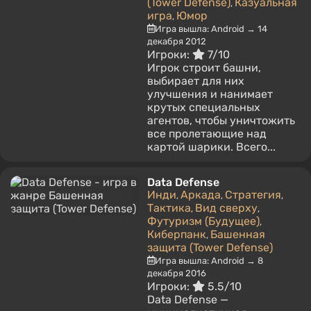
(Tower Defense)
Казуальная
,
игра
Юмор
,
Игра вышла: Android → 14
декабря 2012
Игроки:
7/10
Игрок строит башни,
выбирает для них
улучшения и нанимает
крутых специальных
агентов, чтобы уничтожить
все пролетающие над
картой шарики. Всего...
Data Defense
Инди
Аркада
Стратегия
,
,
,
Тактика
Вид сверху
,
,
Футуризм (Будущее)
,
Киберпанк
Башенная
,
защита (Tower Defense)
Игра вышла: Android → 8
декабря 2016
Игроки:
5.5/10
Data Defense —