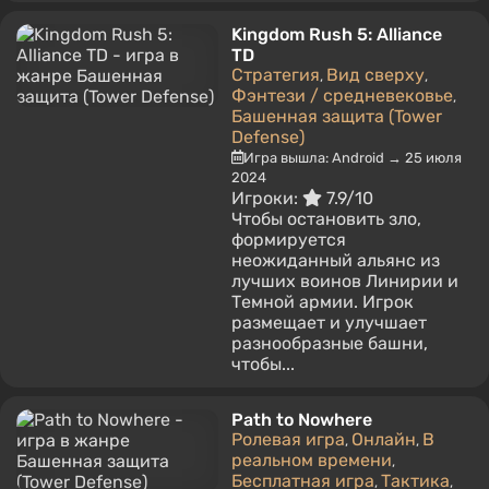
Kingdom Rush 5: Alliance
TD
Стратегия
Вид сверху
,
,
Фэнтези / средневековье
,
Башенная защита (Tower
Defense)
Игра вышла: Android → 25 июля
2024
Игроки:
7.9/10
Чтобы остановить зло,
формируется
неожиданный альянс из
лучших воинов Линирии и
Темной армии. Игрок
размещает и улучшает
разнообразные башни,
чтобы...
Path to Nowhere
Ролевая игра
Онлайн
В
,
,
реальном времени
,
Бесплатная игра
Тактика
,
,