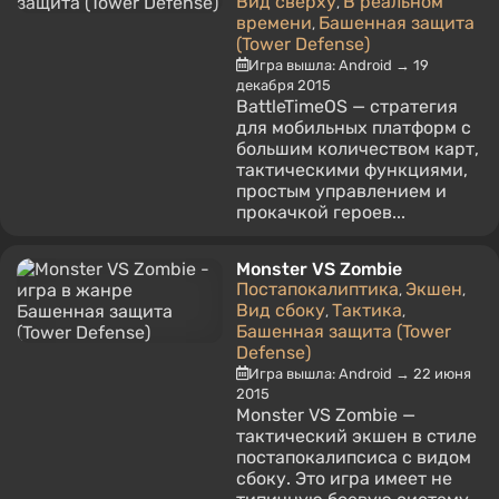
Вид сверху
В реальном
,
времени
Башенная защита
,
(Tower Defense)
Игра вышла: Android → 19
декабря 2015
BattleTimeOS — стратегия
для мобильных платформ с
большим количеством карт,
тактическими функциями,
простым управлением и
прокачкой героев...
Monster VS Zombie
Постапокалиптика
Экшен
,
,
Вид сбоку
Тактика
,
,
Башенная защита (Tower
Defense)
Игра вышла: Android → 22 июня
2015
Monster VS Zombie —
тактический экшен в стиле
постапокалипсиса с видом
сбоку. Это игра имеет не