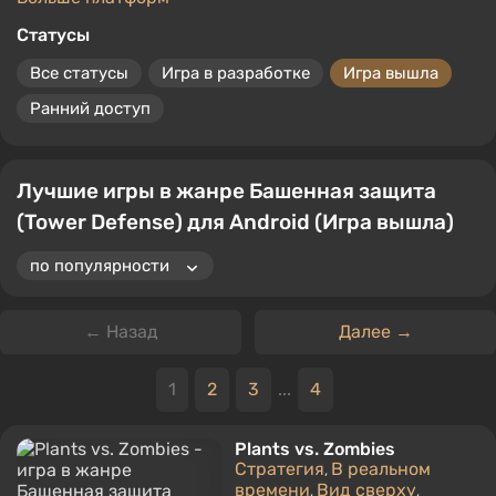
Статусы
Все статусы
Игра в разработке
Игра вышла
Ранний доступ
Лучшие игры в жанре Башенная защита
(Tower Defense) для Android (Игра вышла)
← Назад
Далее →
1
2
3
...
4
Plants vs. Zombies
Стратегия
В реальном
,
времени
Вид сверху
,
,