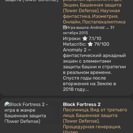
Экшен
Башенная защита
,
(Tower Defense)
Научная
,
фантастика
Изометрия
,
,
Онлайн
Постапокалиптика
,
Игра вышла: Android → 31
октября 2013
Игроки:
7.1/10
Metacritic:
79/100
Anomaly 2 —
фантастический аркадный
экшен с элементами
защиты башни и стратегии
в реальном времени.
Спустя годы после
вторжения на Землю в
2018 году...
Block Fortress 2
Песочница
Вид от третьего
,
лица
Башенная защита
,
(Tower Defense)
,
Процедурная генерация
,
Шутер