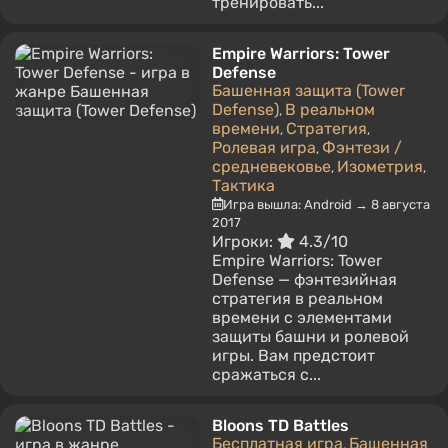
тренировать...
Empire Warriors: Tower
Defense
Башенная защита (Tower
Defense)
В реальном
,
времени
Стратегия
,
,
Ролевая игра
Фэнтези /
,
средневековье
Изометрия
,
,
Тактика
Игра вышла: Android → 8 августа
2017
Игроки:
4.3/10
Empire Warriors: Tower
Defense — фэнтезийная
стратегия в реальном
времени с элементами
защиты башни и ролевой
игры. Вам предстоит
сражаться с...
Bloons TD Battles
Бесплатная игра
Башенная
,