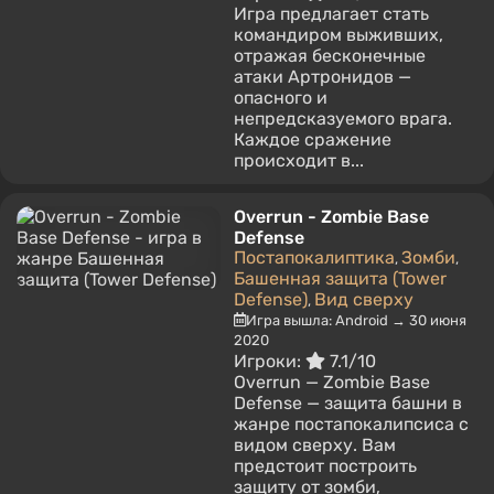
Игра предлагает стать
командиром выживших,
отражая бесконечные
атаки Артронидов —
опасного и
непредсказуемого врага.
Каждое сражение
происходит в...
Overrun - Zombie Base
Defense
Постапокалиптика
Зомби
,
,
Башенная защита (Tower
Defense)
Вид сверху
,
Игра вышла: Android → 30 июня
2020
Игроки:
7.1/10
Overrun — Zombie Base
Defense — защита башни в
жанре постапокалипсиса с
видом сверху. Вам
предстоит построить
защиту от зомби,