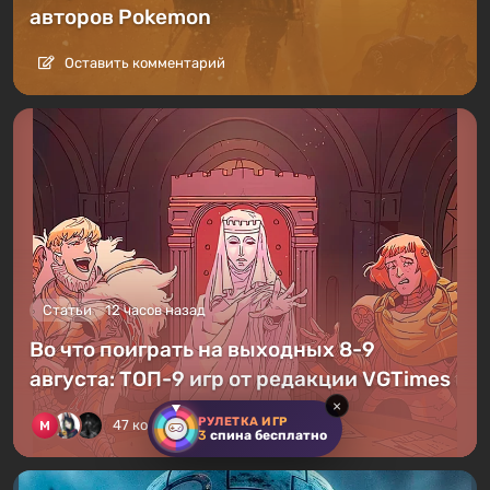
авторов Pokemon
Оставить комментарий
Статьи
12 часов назад
Во что поиграть на выходных 8-9
августа: ТОП-9 игр от редакции VGTimes
×
РУЛЕТКА ИГР
47 комментариев
3
спина бесплатно