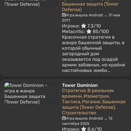
Башенная защита (Tower
Defense)
Игра вышла: Android → 31 мая
2011
Игроки:
7.3/10
Metacritic:
85/100
Красочная стратегия в
жанре башенной защиты, в
которой обычный
загородный дом
оказывается под осадой
армии забавных, но крайне
настойчивых зомби...
Tower Dominion
Стратегия
В реальном
,
времени
Изометрия
,
,
Тактика
Рогалик
Башенная
,
,
защита (Tower Defense)
,
Строительство
Игра вышла: Android → 12
сентября 2025
Игроки:
8.6/10