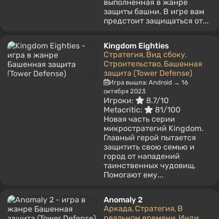
выполненная в жанре
защиты башни. В игре вам
предстоит защищаться от...
Kingdom Eighties
Стратегия
Вид сбоку
,
,
Строительство
Башенная
,
защита (Tower Defense)
Игра вышла: Android → 16
октября 2023
Игроки:
8.7/10
Metacritic:
81/100
Новая часть серии
микростратегий Kingdom.
Главный герой пытается
защитить свою семью и
город от нападений
таинственных чудовищ.
Помогают ему...
Anomaly 2
Аркада
Стратегия
В
,
,
реальном времени
Инди
,
,