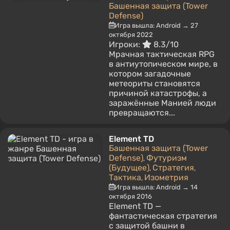
Башенная защита (Tower
Defense)
Игра вышла: Android → 27
октября 2022
Игроки:
8.3/10
Мрачная тактическая RPG
в антиутопическом мире, в
котором загадочные
метеориты становятся
причиной катастрофы, а
заражённые Манией люди
превращаются...
Element TD
Башенная защита (Tower
Defense)
Футуризм
,
(Будущее)
Стратегия
,
,
Тактика
Изометрия
,
Игра вышла: Android → 14
октября 2016
Element TD —
фантастическая стратегия
с защитой башни в