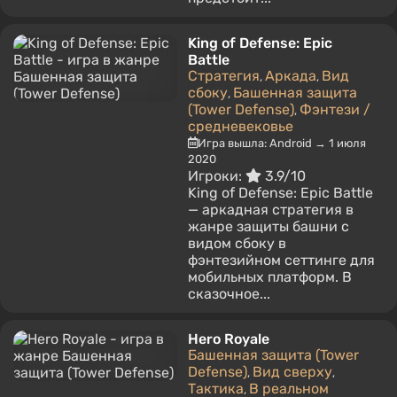
King of Defense: Epic
Battle
Стратегия
Аркада
Вид
,
,
сбоку
Башенная защита
,
(Tower Defense)
Фэнтези /
,
средневековье
Игра вышла: Android → 1 июля
2020
Игроки:
3.9/10
King of Defense: Epic Battle
— аркадная стратегия в
жанре защиты башни с
видом сбоку в
фэнтезийном сеттинге для
мобильных платформ. В
сказочное...
Hero Royale
Башенная защита (Tower
Defense)
Вид сверху
,
,
Тактика
В реальном
,