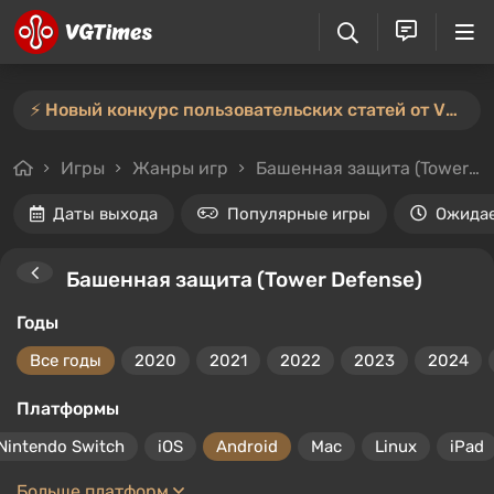
⚡️ Новый конкурс пользовательских статей от VGTimes — участвуйте тут ⚡️
Игры
Жанры игр
Башенная защита (Tower Defense)
Даты выхода
Популярные игры
Ожида
Башенная защита (Tower Defense)
Годы
Все годы
2020
2021
2022
2023
2024
Платформы
Nintendo Switch
iOS
Android
Mac
Linux
iPad
Больше платформ