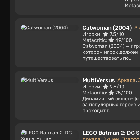
Metacr
Catwoman (2004)
Э
Игроки:
7.5/10
Metacritic:
49/100
Catwoman (2004) — игр
котором игрок должен 
путешествовать по...
MultiVersus
Аркада
,
Игроки:
9.6/10
Metacritic:
75/100
Динамичный экшен-файт
за популярных героев и
проходит в...
LEGO Batman 2: DC S
Аркада
,
Экшен
,
Платфо