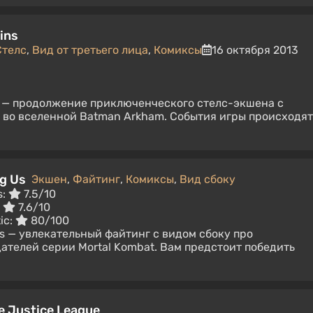
ins
Стелс
,
Вид от третьего лица
,
Комиксы
16 октября 2013
s — продолжение приключенческого стелс-экшена с
а во вселенной Batman Arkham. События игры происходят
ng Us
Экшен
,
Файтинг
,
Комиксы
,
Вид сбоку
s:
7.5/10
:
7.6/10
ic:
80/100
Us — увлекательный файтинг с видом сбоку про
дателей серии Mortal Kombat. Вам предстоит победить
he Justice League