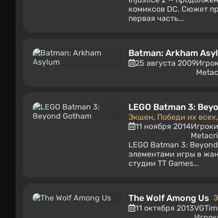
комиксов DC. Сюжет пр
первая часть...
Batman: Arkham Asy
25 августа 2009
Игро
Metac
LEGO Batman 3: Bey
Экшен
,
Победи их всех
11 ноября 2014
Игроки
Metacri
LEGO Batman 3: Beyond
элементами игры в жан
студии TT Games...
The Wolf Among Us
11 октября 2013
VGTim
Игрок