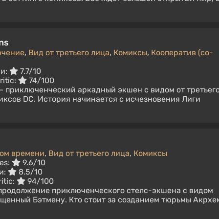
ns
ючение
,
Вид от третьего лица
,
Комиксы
,
Кооператив (co-
ки:
7.7/10
itic:
74/100
s — приключенческий аркадный экшен с видом от третьег
иксов DC. История начинается с исчезновения Лиги
ном времени
,
Вид от третьего лица
,
Комиксы
es:
9.6/10
и:
8.5/10
itic:
94/100
 продолжение приключенческого стелс-экшена с видом
вященный Бэтмену. Кто стоит за созданием тюрьмы Акрхе