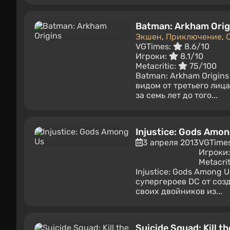
Batman: Arkham Orig
Экшен
,
Приключение
,
VGTimes:
8.6/10
Игроки:
8.1/10
Metacritic:
75/100
Batman: Arkham Origin
видом от третьего лиц
за семь лет до того...
Injustice: Gods Amo
3 апреля 2013
VGTime
Игроки
Metacrit
Injustice: Gods Among 
супергероев DC от соз
своих двойников из...
Suicide Squad: Kill t