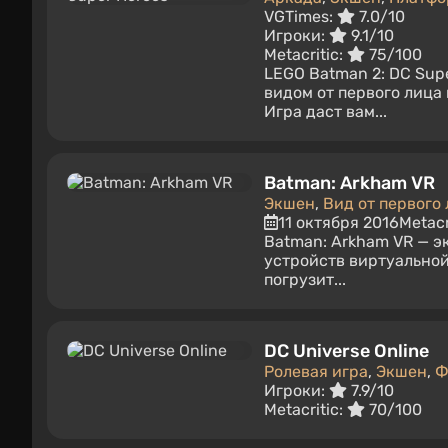
VGTimes:
7.0/10
Игроки:
9.1/10
Metacritic:
75/100
LEGO Batman 2: DC Sup
видом от первого лица
Игра даст вам...
Batman: Arkham VR
Экшен
,
Вид от первого
11 октября 2016
Metacr
Batman: Arkham VR — э
устройств виртуальной 
погрузит...
DC Universe Online
Ролевая игра
,
Экшен
,
Ф
Игроки:
7.9/10
Metacritic:
70/100