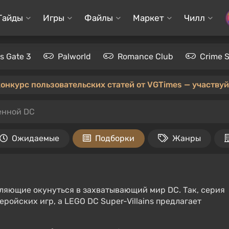
Гайды
Игры
Файлы
Маркет
Чилл
's Gate 3
Palworld
Romance Club
Crime 
конкурс пользовательских статей от VGTimes — участвуйт
енной DC
Ожидаемые
Подборки
Жанры
оляющие окунуться в захватывающий мир DC. Так, серия
ройских игр, а LEGO DC Super-Villains предлагает