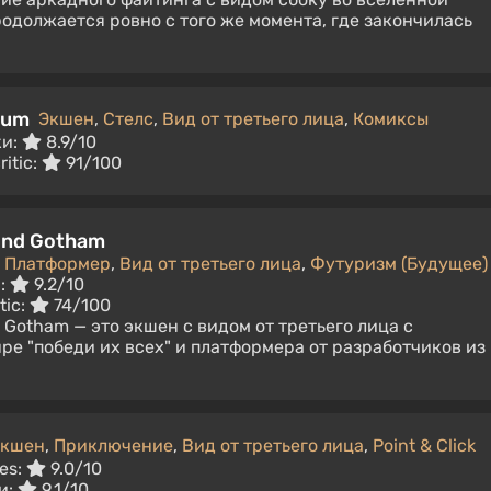
одолжается ровно с того же момента, где закончилась
lum
Экшен
,
Стелс
,
Вид от третьего лица
,
Комиксы
ки:
8.9/10
ritic:
91/100
ond Gotham
,
Платформер
,
Вид от третьего лица
,
Футуризм (Будущее)
:
9.2/10
tic:
74/100
 Gotham — это экшен с видом от третьего лица с
ре "победи их всех" и платформера от разработчиков из
Экшен
,
Приключение
,
Вид от третьего лица
,
Point & Click
es:
9.0/10
и:
9.1/10