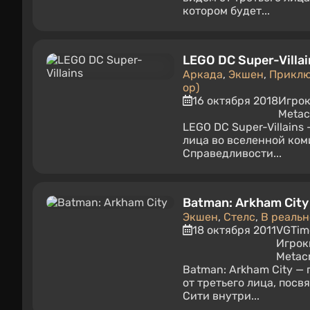
котором будет...
LEGO DC Super-Villai
Аркада
,
Экшен
,
Прикл
op)
16 октября 2018
Игро
Metacr
LEGO DC Super-Villain
лица во вселенной ком
Справедливости...
Batman: Arkham City
Экшен
,
Стелс
,
В реаль
18 октября 2011
VGTim
Игрок
Metacr
Batman: Arkham City —
от третьего лица, пос
Сити внутри...