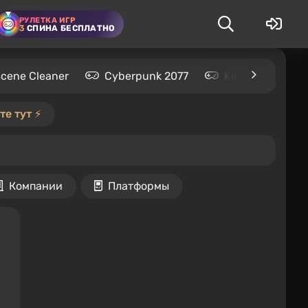
РУЛЕТКА ИГР
3
СПИНА БЕСПЛАТНО
Scene Cleaner
Cyberpunk 2077
Kingdom Come: 
е тут ⚡️
Компании
Платформы