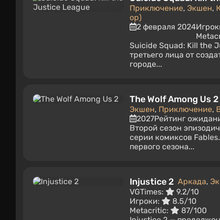
Приключение
,
Экшен
,
op)
2 февраля 2024
Игрок
Metacr
Suicide Squad: Kill th
третьего лица от созд
городе...
The Wolf Among Us 2
Экшен
,
Приключение
,
2027
Рейтинг ожидан
Второй сезон эпизодиче
серии комиксов Fables
первого сезона...
Injustice 2
Аркада
,
Э
VGTimes:
9.2/10
Игроки:
8.5/10
Metacritic:
87/100
Injustice 2 — продолже