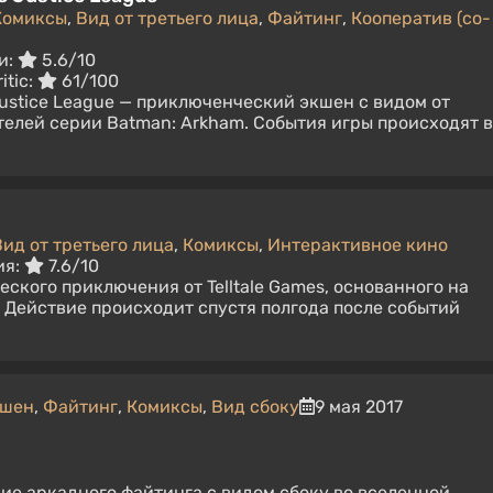
Комиксы
,
Вид от третьего лица
,
Файтинг
,
Кооператив (co-
и:
5.6/10
itic:
61/100
e Justice League — приключенческий экшен с видом от
ателей серии Batman: Arkham. События игры происходят в
Вид от третьего лица
,
Комиксы
,
Интерактивное кино
ия:
7.6/10
ского приключения от Telltale Games, основанного на
. Действие происходит спустя полгода после событий
кшен
,
Файтинг
,
Комиксы
,
Вид сбоку
9 мая 2017
ние аркадного файтинга с видом сбоку во вселенной