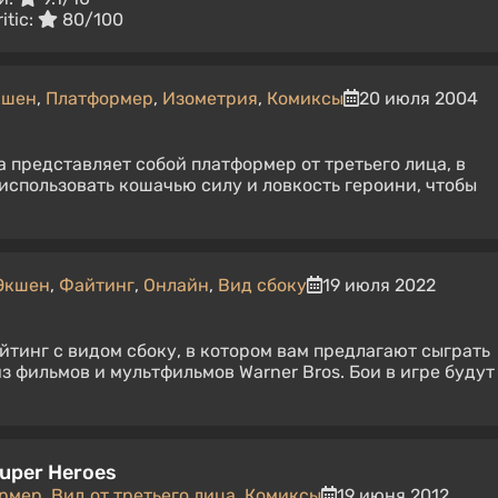
itic:
80/100
кшен
,
Платформер
,
Изометрия
,
Комиксы
20 июля 2004
а представляет собой платформер от третьего лица, в
использовать кошачью силу и ловкость героини, чтобы
Экшен
,
Файтинг
,
Онлайн
,
Вид сбоку
19 июля 2022
инг с видом сбоку, в котором вам предлагают сыграть
з фильмов и мультфильмов Warner Bros. Бои в игре будут
uper Heroes
рмер
,
Вид от третьего лица
,
Комиксы
19 июня 2012