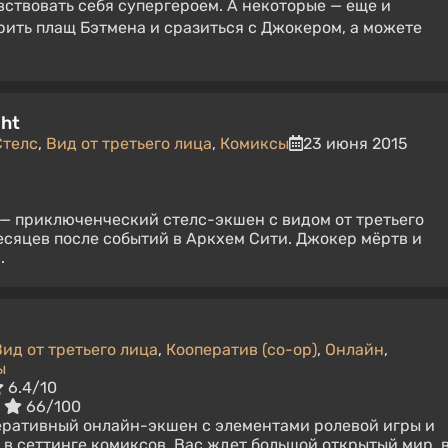
ствовать себя супергероем. А некоторые — еще и
ерить плащ Бэтмена и сразиться с Джокером, а можете
.
ght
Стелс
,
Вид от третьего лица
,
Комиксы
23 июня 2015
 — приключенческий стелс-экшен с видом от третьего
есяцев после событий в Аркхем Сити. Джокер мёртв и
.
Вид от третьего лица
,
Кооператив (co-op)
,
Онлайн
,
ы
6.4/10
:
66/100
еративный онлайн-экшен с элементами ролевой игры и
 в сеттинге комиксов. Вас ждет большой открытый мир, 