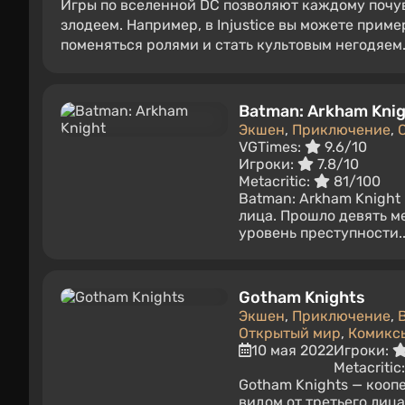
Игры по вселенной DC позволяют каждому почув
злодеем. Например, в Injustice вы можете прим
поменяться ролями и стать культовым негодяем
Batman: Arkham Kni
Экшен
,
Приключение
,
VGTimes:
9.6/10
Игроки:
7.8/10
Metacritic:
81/100
Batman: Arkham Knight
лица. Прошло девять м
уровень преступности..
Gotham Knights
Экшен
,
Приключение
,
Открытый мир
,
Комикс
10 мая 2022
Игроки:
Metacritic
Gotham Knights — кооп
видом от третьего лица