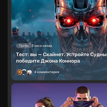
Тесты
3 часа назад
Тест: вы — Скайнет. Устройте Судны
победите Джона Коннора
4 комментария