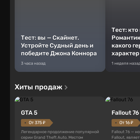
Тест: кто
Тест: вы — Скайнет.
Романтик
Устройте Судный день и
какого г
победите Джона Коннора
характер
3 часа назад
1 неделя наза
Хиты продаж
GTA 5
Fallout 76
От 375 ₽
От 16 ₽
Легендарное продолжение популярной
Fallout 76 — н
серии Grand Theft Auto. Местом
Fallout, являе