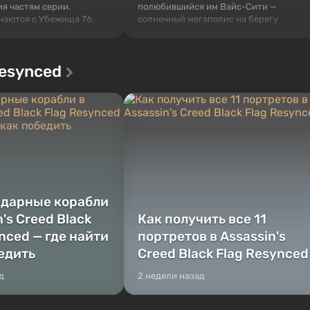
я частям серии.
полюбившийся им Вайс-Сити —
наются с Убежища 76,
солнечный мегаполис на берегу
 построенных. Оно же, по
океана, где разворачивается
алистов Vault-Tec,
настоящий боевик в духе лучших
ься первым после того,
фильмов про мафию. В центре
Resynced
у упадут ядерные бомбы.
внимания Люсия и Джейсон — пара
 Fallout...
преступников, попавшая в серьезные
неприятности. И...
ндарные корабли
n's Creed Black
Как получить все 11
nced — где найти
портретов в Assassin's
бедить
Creed Black Flag Resynced
д
2 недели назад