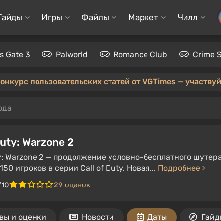
Гайды
Игры
Файлы
Маркет
Чилл
's Gate 3
Palworld
Romance Club
Crime 
конкурс пользовательских статей от VGTimes — участвуйт
ода
Duty: Warzone 2
ty: Warzone 2 — продолжение условно-бесплатного шутер
150 игроков в серии Call of Duty. Новая...
Подробнее
/10
29 оценок
вы и оценки
Новости
Даты
Гайд