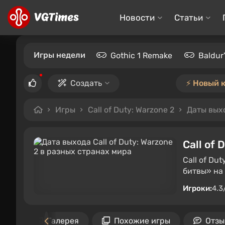
Новости
Статьи
Игры недели
Gothic 1 Remake
Baldur
Создать
⚡️ Новый 
Игры
Call of Duty: Warzone 2
Даты вых
Call of 
Call of Du
битвы» на 
Игроки:
4.3
ния
Галерея
Похожие игры
Отзы