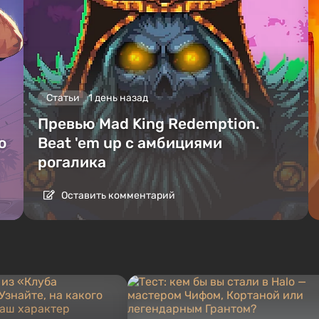
Статьи
1 день назад
Превью Mad King Redemption.
о
Beat 'em up с амбициями
рогалика
Оставить комментарий