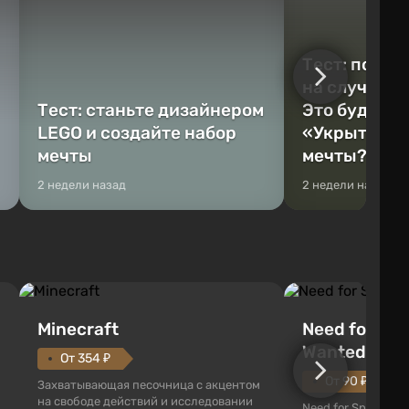
Тест: постр
на случай к
Тест: станьте дизайнером
Это будет Va
LEGO и создайте набор
«Укрытие» 
мечты
мечты?
2 недели назад
2 недели назад
Minecraft
Need for Spe
Wanted (201
От 354 ₽
От 90 ₽
Захватывающая песочница с акцентом
на свободе действий и исследовании
Need for Speed: Mo