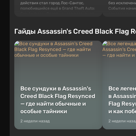
действия стал город Лос-Сантос,
без исключени
полюбившийся ещё в Grand Theft Auto:
События начи
San Andreas . Впервые игра расскажет
первого среди
историю сразу трех персонажей:
задумке специ
Майкла, Тревора и Франклина, между
должно открыт
Гайды Assassin's Creed Black Flag 
которыми вы сможете переключаться в
как на Америк
любое время. Жанр и...
Место действия
Все сундуки в Assassin's
Все леге
Creed Black Flag Resynced
в Assassi
— где найти обычные и
Flag Resy
особые тайники
и как по
2 недели назад
2 недели наза