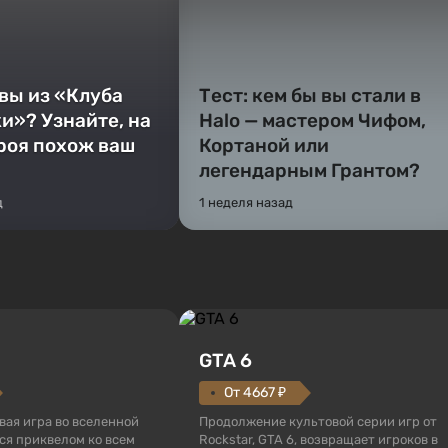
 вы из «Клуба
Тест: кем бы вы стали в
и»? Узнайте, на
Halo — мастером Чифом,
ероя похож ваш
Кортаной или
легендарным Грантом?
д
1 неделя назад
GTA 6
От 4667 ₽
овая игра во вселенной
Продолжение культовой серии игр от
тся приквелом ко всем
Rockstar, GTA 6, возвращает игроков в