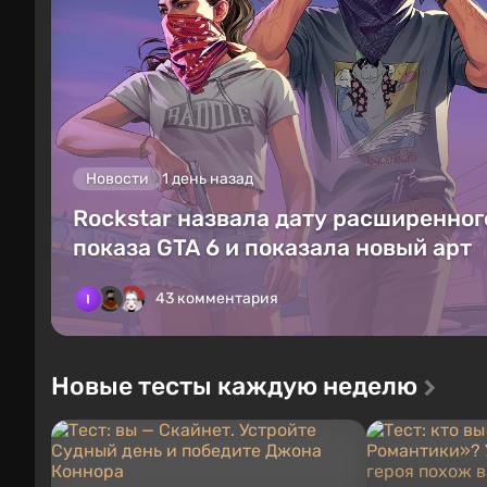
Новости
1 день назад
Rockstar назвала дату расширенног
показа GTA 6 и показала новый арт
43 комментария
Новые тесты каждую неделю