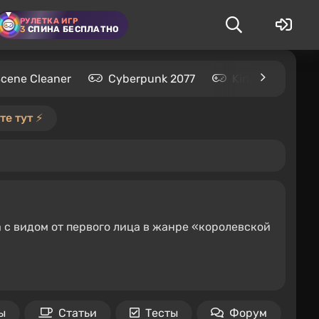
РУЛЕТКА ИГР
3
СПИНА БЕСПЛАТНО
Scene Cleaner
Cyberpunk 2077
Kingdom Come: 
е тут ⚡️
а с видом от первого лица в жанре «королевской
ы
Статьи
Тесты
Форум