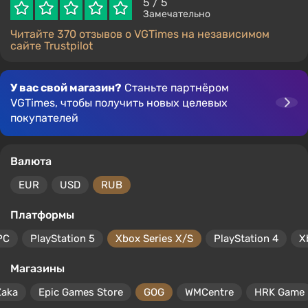
5
/ 5
Замечательно
Читайте 370 отзывов о VGTimes на независимом
сайте Trustpilot
У вас свой магазин?
Станьте партнёром
VGTimes, чтобы получить новых целевых
покупателей
Валюта
EUR
USD
RUB
Платформы
PC
PlayStation 5
Xbox Series X/S
PlayStation 4
X
Магазины
Zaka
Epic Games Store
GOG
WMCentre
HRK Game