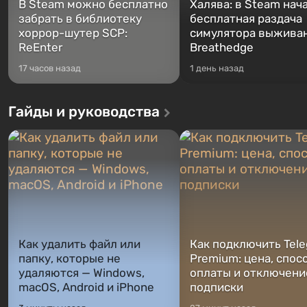
В Steam можно бесплатно
Халява: в Steam нач
забрать в библиотеку
бесплатная раздача
хоррор-шутер SCP:
симулятора выжива
ReEnter
Breathedge
17 часов назад
1 день назад
Гайды и руководства
Как удалить файл или
Как подключить Tel
папку, которые не
Premium: цена, спос
удаляются — Windows,
оплаты и отключени
macOS, Android и iPhone
подписки