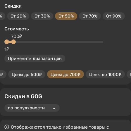
Скидки
%
От 20%
От 30%
От 50%
От 70%
От 90%
Стоимость
700₽
1₽
Применить диапазон цен
0₽
Цены до 500₽
Цены до 700₽
Цены до 1000₽
Скидки в GOG
Отображаются только избранные товары с