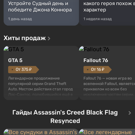
Устройте Судный день и
какого героя похож 
победите Джона Коннора
характер
1 день назад
1 неделя назад
Хиты продаж
GTA 5
Fallout 76
От 375 ₽
От 16 ₽
Легендарное продолжение
Fallout 76 — новая игра во
популярной серии Grand Theft
вселенной Fallout, являетс
Auto. Местом действия стал город
приквелом ко всем без
Лос-Сантос, полюбившийся ещё в
исключения частям серии.
Grand Theft Auto: San Andreas .
События начинаются с Уб
Впервые игра расскажет историю
76, первого среди построе
сразу трех персонажей: Майкла,
Гайды Assassin's Creed Black Flag
Оно же, по задумке специа
Тревора и Франклина, между
Vault-Tec, должно открыть
Resynced
которыми вы сможете
первым после того, как на
переключаться в любое время.
Америку упадут ядерные б
Жанр и...
Место действия Fallout...