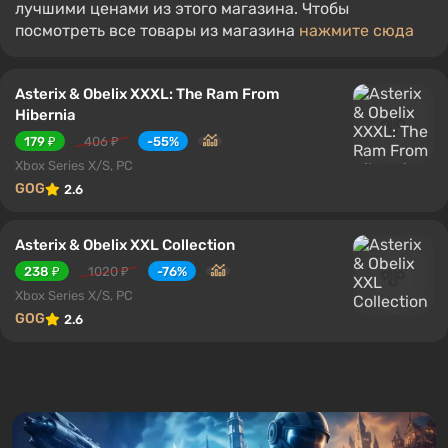
лучшими ценами из этого магазина. Чтобы
посмотреть все товары из магазина
нажмите сюда
Asterix & Obelix XXXL: The Ram From
Hibernia
179 ₽
406 ₽
-55%
Xbox Series X/S, PC
GOG
2.6
Asterix & Obelix XXL Collection
238 ₽
1020 ₽
-76%
Xbox Series X/S, PC
GOG
2.6