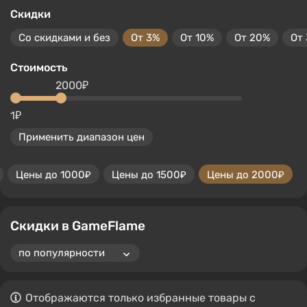
Скидки
Со скидками и без
От 3%
От 10%
От 20%
От
Стоимость
2000₽
1₽
Применить диапазон цен
Цены до 1000₽
Цены до 1500₽
Цены до 2000₽
Скидки в GameFlame
Отображаются только избранные товары с