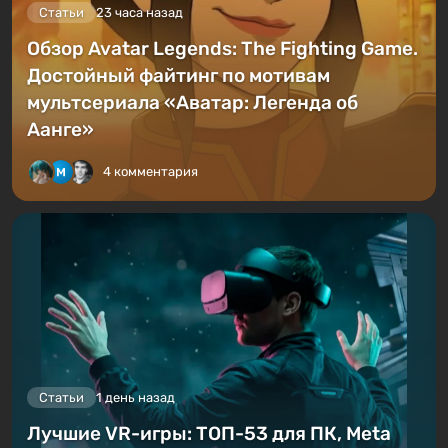
Статьи
23 часа назад
Обзор Avatar Legends: The Fighting Game.
Достойный файтинг по мотивам
мультсериала «Аватар: Легенда об
Аанге»
4 комментария
Статьи
1 день назад
Лучшие VR-игры: ТОП-53 для ПК, Meta