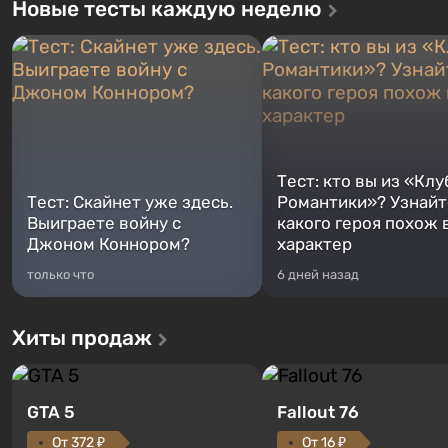
Новые тесты каждую неделю
Тест: кто вы из «Клу
Тест: Скайнет уже здесь.
Романтики»? Узнайте
Выиграете войну с
какого героя похож 
Джоном Коннором?
характер
только что
6 дней назад
Хиты продаж
GTA 5
Fallout 76
От 372 ₽
От 16 ₽