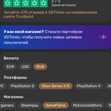
5
/ 5
Замечательно
Читайте 370 отзывов о VGTimes на независимом
сайте Trustpilot
У вас свой магазин?
Станьте партнёром
VGTimes, чтобы получить новых целевых
покупателей
Валюта
EUR
USD
RUB
Платформы
PC
PlayStation 5
Xbox Series X/S
PlayStation 4
X
Магазины
rgamers
Steampay
GameFlame
MyConsoleStore