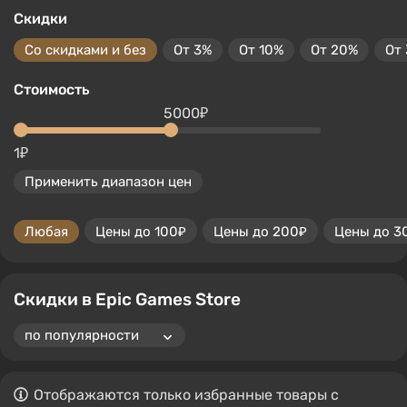
Скидки
Со скидками и без
От 3%
От 10%
От 20%
От
Стоимость
5000₽
1₽
Применить диапазон цен
Любая
Цены до 100₽
Цены до 200₽
Цены до 3
Скидки в Epic Games Store
Отображаются только избранные товары с