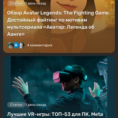
Статьи
1 день назад
Обзор Avatar Legends: The Fighting Game.
Достойный файтинг по мотивам
мультсериала «Аватар: Легенда об
Аанге»
4 комментария
Статьи
1 день назад
Лучшие VR-игры: ТОП-53 для ПК, Meta