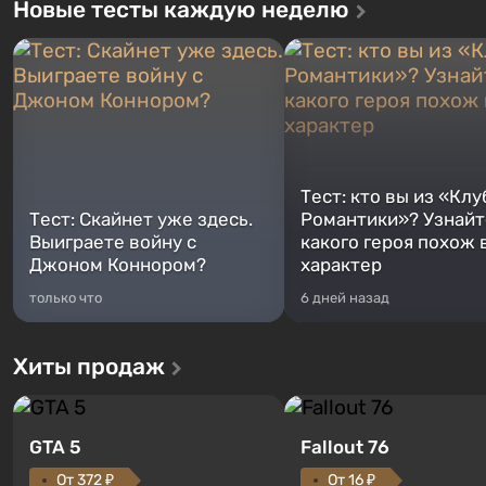
Новые тесты каждую неделю
Тест: кто вы из «Клу
Тест: Скайнет уже здесь.
Романтики»? Узнайте
Выиграете войну с
какого героя похож 
Джоном Коннором?
характер
только что
6 дней назад
Хиты продаж
GTA 5
Fallout 76
От 372 ₽
От 16 ₽