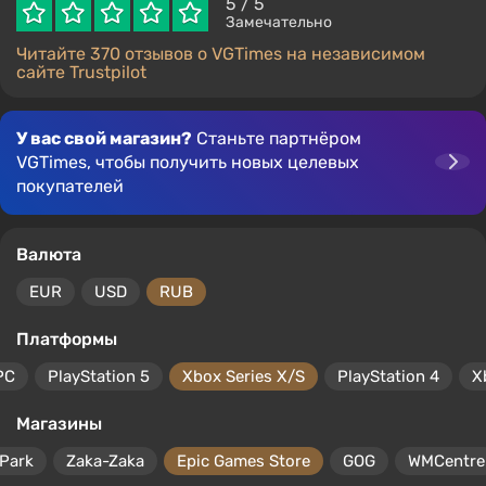
5
/ 5
Замечательно
Читайте 370 отзывов о VGTimes на независимом
сайте Trustpilot
У вас свой магазин?
Станьте партнёром
VGTimes, чтобы получить новых целевых
покупателей
Валюта
EUR
USD
RUB
Платформы
PC
PlayStation 5
Xbox Series X/S
PlayStation 4
X
Магазины
Park
Zaka-Zaka
Epic Games Store
GOG
WMCentre