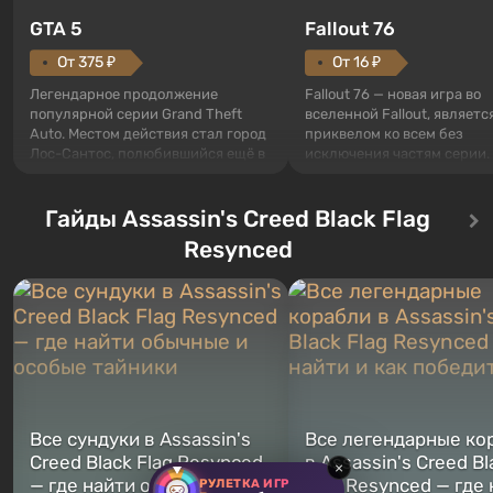
GTA 5
Fallout 76
От 375 ₽
От 16 ₽
Легендарное продолжение
Fallout 76 — новая игра во
популярной серии Grand Theft
вселенной Fallout, являетс
Auto. Местом действия стал город
приквелом ко всем без
Лос-Сантос, полюбившийся ещё в
исключения частям серии.
Grand Theft Auto: San Andreas .
События начинаются с Уб
Впервые игра расскажет историю
76, первого среди построе
сразу трех персонажей: Майкла,
Гайды Assassin's Creed Black Flag
Оно же, по задумке специа
Тревора и Франклина, между
Vault-Tec, должно открыть
Resynced
которыми вы сможете
первым после того, как на
переключаться в любое время.
Америку упадут ядерные б
Жанр и...
Место действия Fallout...
Все сундуки в Assassin's
Все легендарные ко
Creed Black Flag Resynced
в Assassin's Creed Bl
×
— где найти обычные и
Flag Resynced — где
РУЛЕТКА ИГР