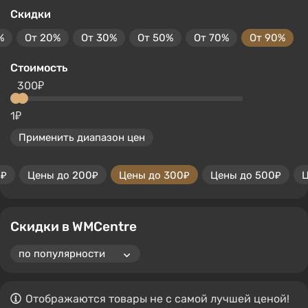
Скидки
%
От 20%
От 30%
От 50%
От 70%
От 90%
Стоимость
300₽
1₽
Применить диапазон цен
0₽
Цены до 200₽
Цены до 300₽
Цены до 500₽
Ц
Скидки в WMCentre
Отображаются товары не с самой лучшей ценой!