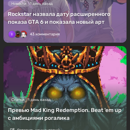
Новости
1 день назад
Rockstar назвала дату расширенного
показа GTA 6 и показала новый арт
43 комментария
Статьи
1 день назад
Превью Mad King Redemption. Beat 'em up
с амбициями рогалика