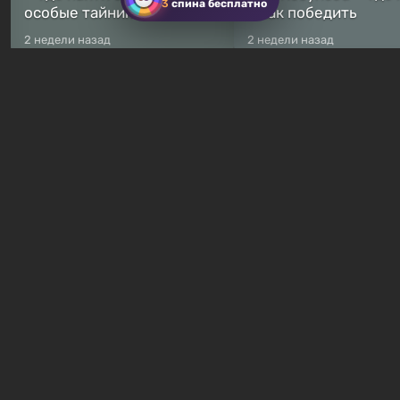
3
спина бесплатно
особые тайники
и как победить
2 недели назад
2 недели назад
Бесплатные раздачи
Халява: в Steam началась
В Steam навсегда
бесплатная раздача
бесплатными стали 
симулятора выживания
8 игр — среди них ес
Breathedge
хоррор с рейтингом
41 минута назад
5 часов назад
Гайды и руководства