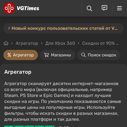
⚡️ Новый конкурс пользовательских статей от VGTimes — участвуйте тут ⚡️
Агрегатор
Для Xbox 360
Скидки от 90%
Це
Агрегатор
Магазины
Поиск скидок
Агрегатор
Агрегатор сканирует десятки интернет-магазинов
со всего мира (включая официальные, например
Steam, PS Store и Epic Games) и находит лучшие
скидки на игры. По умолчанию показываются самые
выгодные цены на популярные игры. Используйте
фильтры, чтобы искать скидки в разных магазинах,
для разных платформ и так далее.