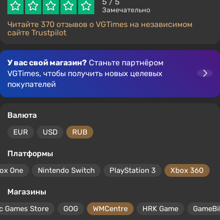
5
/ 5
Замечательно
Читайте 370 отзывов о VGTimes на независимом
сайте Trustpilot
У вас свой магазин?
Станьте партнёром
VGTimes, чтобы получить новых целевых
покупателей
Валюта
EUR
USD
RUB
Платформы
ox One
Nintendo Switch
PlayStation 3
Xbox 360
Магазины
c Games Store
GOG
WMCentre
HRK Game
GameBil