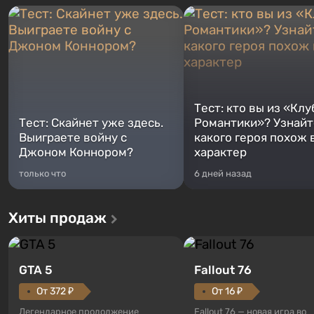
Тест: кто вы из «Клу
Тест: Скайнет уже здесь.
Романтики»? Узнайте
Выиграете войну с
какого героя похож 
Джоном Коннором?
характер
только что
6 дней назад
Хиты продаж
GTA 5
Fallout 76
От 372 ₽
От 16 ₽
Легендарное продолжение
Fallout 76 — новая игра во