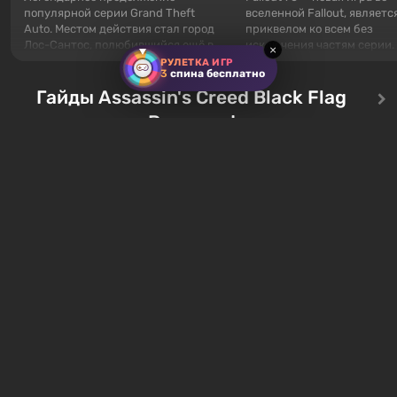
популярной серии Grand Theft
вселенной Fallout, являетс
Auto. Местом действия стал город
приквелом ко всем без
Лос-Сантос, полюбившийся ещё в
исключения частям серии.
×
Grand Theft Auto: San Andreas .
События начинаются с Уб
РУЛЕТКА ИГР
3
спина бесплатно
Впервые игра расскажет историю
76, первого среди построе
сразу трех персонажей: Майкла,
Гайды Assassin's Creed Black Flag
Оно же, по задумке специа
Тревора и Франклина, между
Vault-Tec, должно открыть
Resynced
которыми вы сможете
первым после того, как на
переключаться в любое время.
Америку упадут ядерные б
Жанр и...
Место действия Fallout...
Все сундуки в Assassin's
Все легендарные ко
Creed Black Flag Resynced
в Assassin's Creed Bl
— где найти обычные и
Flag Resynced — где
особые тайники
и как победить
2 недели назад
2 недели назад