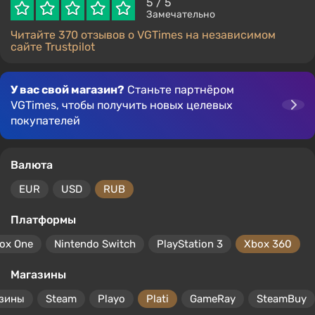
5
/ 5
Замечательно
Читайте 370 отзывов о VGTimes на независимом
сайте Trustpilot
У вас свой магазин?
Станьте партнёром
VGTimes, чтобы получить новых целевых
покупателей
Валюта
EUR
USD
RUB
Платформы
ox One
Nintendo Switch
PlayStation 3
Xbox 360
Магазины
азины
Steam
Playo
Plati
GameRay
SteamBuy