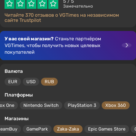
5
/ 5
Замечательно
Читайте 370 отзывов о VGTimes на независимом
сайте Trustpilot
У вас свой магазин?
Станьте партнёром
VGTimes, чтобы получить новых целевых
покупателей
Валюта
EUR
USD
RUB
Платформы
ox One
Nintendo Switch
PlayStation 3
Xbox 360
Магазины
teamBuy
GamePark
Zaka-Zaka
Epic Games Store