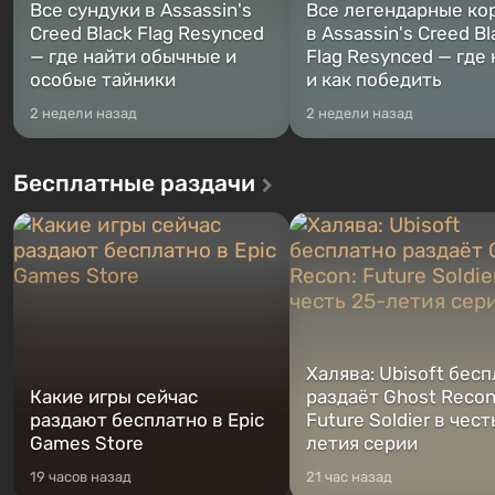
Все сундуки в Assassin's
Все легендарные ко
Creed Black Flag Resynced
в Assassin's Creed Bl
— где найти обычные и
Flag Resynced — где
особые тайники
и как победить
2 недели назад
2 недели назад
Бесплатные раздачи
Халява: Ubisoft бес
Какие игры сейчас
раздаёт Ghost Recon
раздают бесплатно в Epic
Future Soldier в чест
Games Store
летия серии
19 часов назад
21 час назад