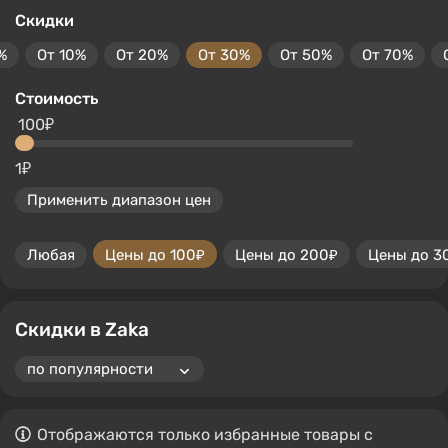
Скидки
%
От 10%
От 20%
От 30%
От 50%
От 70%
Стоимость
100₽
1₽
Применить диапазон цен
Любая
Цены до 100₽
Цены до 200₽
Цены до 3
Скидки в Zaka
Отображаются только избранные товары с