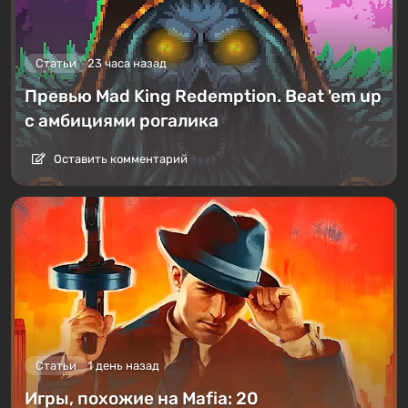
Статьи
23 часа назад
Превью Mad King Redemption. Beat 'em up
с амбициями рогалика
Оставить комментарий
Статьи
1 день назад
Игры, похожие на Mafia: 20