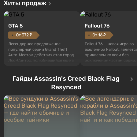
Хиты продаж
GTA 5
Fallout 76
От 372 ₽
От 16 ₽
Легендарное продолжение
Fallout 76 — новая игра во
популярной серии Grand Theft
вселенной Fallout, являетс
Auto. Местом действия стал город
приквелом ко всем без
Лос-Сантос, полюбившийся ещё в
исключения частям серии.
Grand Theft Auto: San Andreas .
События начинаются с Уб
Впервые игра расскажет историю
76, первого среди построе
сразу трех персонажей: Майкла,
Гайды Assassin's Creed Black Flag
Оно же, по задумке специа
Тревора и Франклина, между
Vault-Tec, должно открыть
Resynced
которыми вы сможете
первым после того, как на
переключаться в любое время.
Америку упадут ядерные б
Жанр и...
Место действия Fallout...