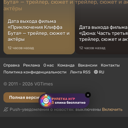
Дата выхода фильма
«Приключения Клиффа
Дата выхода фильма
Бута» — трейлер, сюжет и
«Дюна: Часть третья
актёры
трейлер, сюжет и а
12 часов назад
12 часов назад
Справка
Реклама
О нас
Команда
Вакансии
Контакты
Политика конфиденциальности
Лента RSS
RU
© 2011 - 2026 VGTimes
×
Полная версия
РУЛЕТКА ИГР
3
спина бесплатно
Push-уведомления о новостях:
выключены
Включить