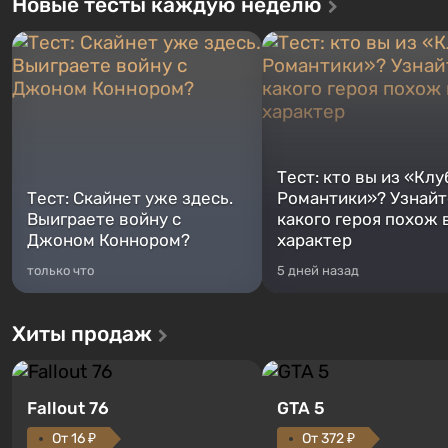
Новые тесты каждую неделю
Тест: кто вы из «Клу
Тест: Скайнет уже здесь.
Романтики»? Узнайте
Выиграете войну с
какого героя похож 
Джоном Коннором?
характер
только что
5 дней назад
Хиты продаж
Fallout 76
GTA 5
От 16 ₽
От 372 ₽