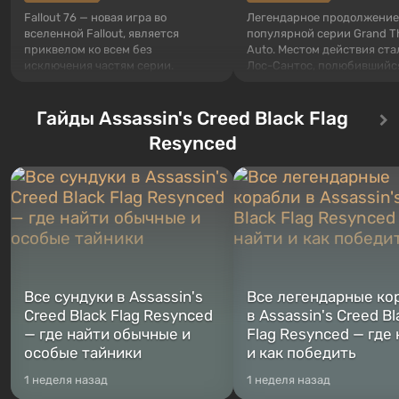
Fallout 76 — новая игра во
Легендарное продолжение
вселенной Fallout, является
популярной серии Grand T
приквелом ко всем без
Auto. Местом действия ста
исключения частям серии.
Лос-Сантос, полюбившийс
События начинаются с Убежища
Grand Theft Auto: San Andre
76, первого среди построенных.
Впервые игра расскажет 
Оно же, по задумке специалистов
Гайды Assassin's Creed Black Flag
сразу трех персонажей: Ма
Vault-Tec, должно открыться
Тревора и Франклина, меж
Resynced
первым после того, как на
которыми вы сможете
Америку упадут ядерные бомбы.
переключаться в любое вр
Место действия Fallout...
Жанр и...
Все сундуки в Assassin's
Все легендарные ко
Creed Black Flag Resynced
в Assassin's Creed Bl
— где найти обычные и
Flag Resynced — где
особые тайники
и как победить
1 неделя назад
1 неделя назад