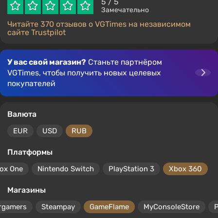
5
/ 5
Замечательно
Читайте 370 отзывов о VGTimes на независимом
сайте Trustpilot
У вас свой магазин?
Станьте партнёром
VGTimes, чтобы получить новых целевых
покупателей
Валюта
EUR
USD
RUB
Платформы
ox One
Nintendo Switch
PlayStation 3
Xbox 360
Магазины
rgamers
Steampay
GameFlame
MyConsoleStore