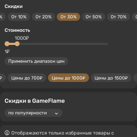
Скидки
%
От 10%
От 20%
От 30%
От 50%
От 70%
Стоимость
1000₽
1₽
Применить диапазон цен
₽
Цены до 700₽
Цены до 1000₽
Цены до 1500₽
Скидки в GameFlame
Отображаются только избранные товары с