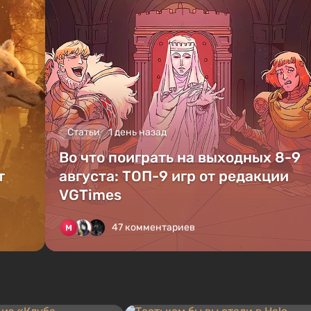
Статьи
1 день назад
Во что поиграть на выходных 8-9
т
августа: ТОП-9 игр от редакции
VGTimes
47 комментариев