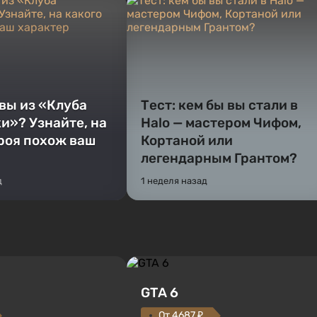
 вы из «Клуба
Тест: кем бы вы стали в
и»? Узнайте, на
Halo — мастером Чифом,
ероя похож ваш
Кортаной или
легендарным Грантом?
д
1 неделя назад
GTA 6
От 4687 ₽