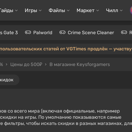
Гайды
Игры
Файлы
Маркет
Чилл
's Gate 3
Palworld
Crime Scene Cleaner
 пользовательских статей от VGTimes продлён — участвуй
0%
Цены до 500₽
В магазине Keysforgamers
скидок
нов со всего мира (включая официальные, например
е скидки на игры. По умолчанию показываются самые
е фильтры, чтобы искать скидки в разных магазинах, дл