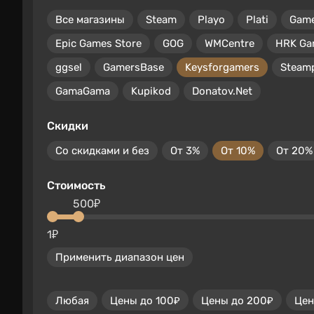
Все магазины
Steam
Playo
Plati
Gam
Epic Games Store
GOG
WMCentre
HRK Ga
ggsel
GamersBase
Keysforgamers
Steam
GamaGama
Kupikod
Donatov.Net
Скидки
Со скидками и без
От 3%
От 10%
От 20%
Стоимость
500₽
1₽
Применить диапазон цен
Любая
Цены до 100₽
Цены до 200₽
Цен