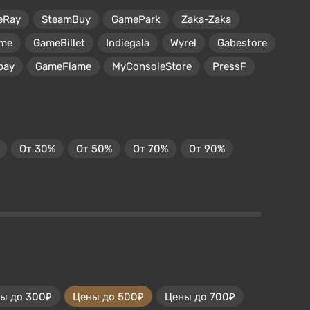
eRay
SteamBuy
GamePark
Zaka-Zaka
me
GameBillet
Indiegala
Wyrel
Gabestore
pay
GameFlame
MyConsoleStore
PressF
От 30%
От 50%
От 70%
От 90%
ы до 300₽
Цены до 500₽
Цены до 700₽