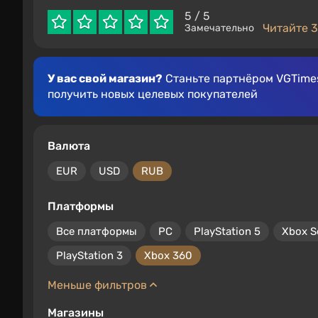
5
/ 5
Читайте 3
Замечательно
У вас свой магазин?
Станьте партнёром VGTimes
получить новых целевых покупателей
Валюта
EUR
USD
RUB
Платформы
Все платформы
PC
PlayStation 5
Xbox S
PlayStation 3
Xbox 360
Меньше фильтров
Магазины