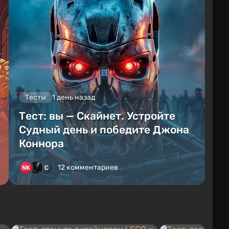
Тесты
1 день назад
Тест: вы — Скайнет. Устройте
Судный день и победите Джона
Коннора
12 комментариев