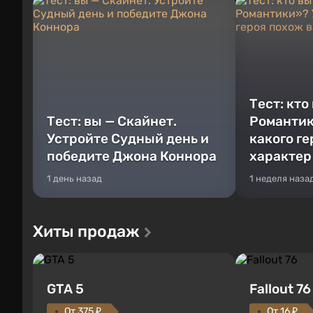
Тест: кто
Тест: вы — Скайнет.
Романтик
Устройте Судный день и
какого г
победите Джона Коннора
характер
1 день назад
1 неделя наза
Хиты продаж
GTA 5
Fallout 76
От 375 ₽
От 16 ₽