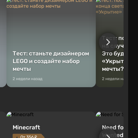
Тест: постр
на случай к
Тест: станьте дизайнером
Это будет Va
LEGO и создайте набор
«Укрытие» 
мечты
мечты?
2 недели назад
2 недели назад
Minecraft
Need for Spe
Wanted (201
От 356 ₽