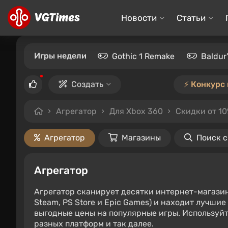
Новости
Статьи
Игры недели
Gothic 1 Remake
Baldur
Создать
⚡️ Конкурс
Агрегатор
Для Xbox 360
Скидки от 1
Агрегатор
Магазины
Поиск 
Агрегатор
Агрегатор сканирует десятки интернет-магази
Steam, PS Store и Epic Games) и находит лучши
выгодные цены на популярные игры. Используйт
разных платформ и так далее.