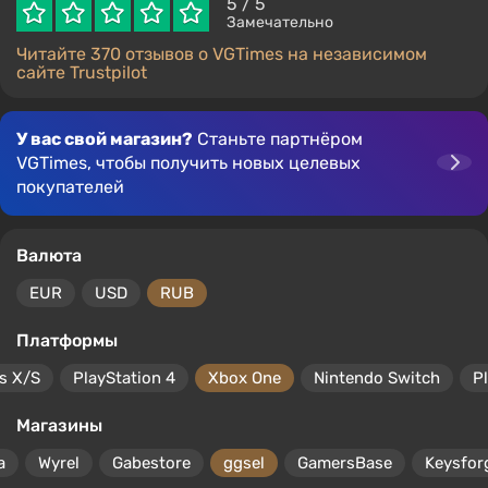
5
/ 5
Замечательно
Читайте 370 отзывов о VGTimes на независимом
сайте Trustpilot
У вас свой магазин?
Станьте партнёром
VGTimes, чтобы получить новых целевых
покупателей
Валюта
EUR
USD
RUB
Платформы
s X/S
PlayStation 4
Xbox One
Nintendo Switch
P
Магазины
a
Wyrel
Gabestore
ggsel
GamersBase
Keysfor