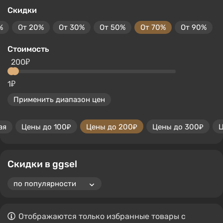
Скидки
%
От 20%
От 30%
От 50%
От 70%
От 90%
Стоимость
200₽
1₽
Применить диапазон цен
ая
Цены до 100₽
Цены до 200₽
Цены до 300₽
Ц
Скидки в ggsel
Отображаются только избранные товары с