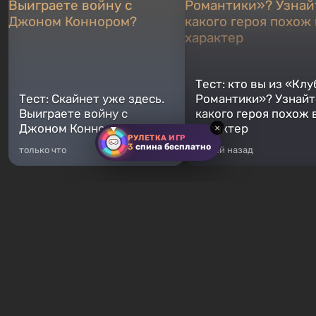
Тест: кто вы из «Клу
Тест: Скайнет уже здесь.
Романтики»? Узнайте
Выиграете войну с
какого героя похож 
Джоном Коннором?
характер
×
РУЛЕТКА ИГР
3
спина бесплатно
только что
5 дней назад
Хиты продаж
Fallout 76
GTA 5
От 16 ₽
От 372 ₽
Fallout 76 — новая игра во
Легендарное продолжение
вселенной Fallout, является
популярной серии Grand T
приквелом ко всем без
Auto. Местом действия ста