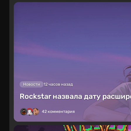
Новости
12 часов назад
Rockstar назвала дату расшир
42 комментария