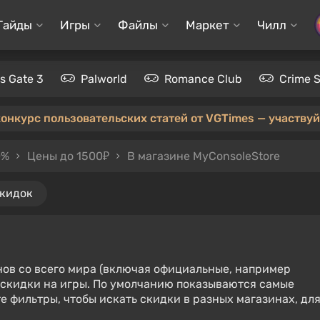
Гайды
Игры
Файлы
Маркет
Чилл
's Gate 3
Palworld
Romance Club
Crime 
конкурс пользовательских статей от VGTimes — участвуйт
0%
Цены до 1500₽
В магазине MyConsoleStore
скидок
нов со всего мира (включая официальные, например
е скидки на игры. По умолчанию показываются самые
е фильтры, чтобы искать скидки в разных магазинах, дл