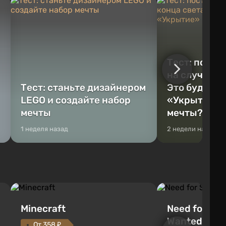
Тест: постр
на случай к
Тест: станьте дизайнером
Это будет Va
LEGO и создайте набор
«Укрытие» 
мечты
мечты?
1 неделя назад
2 недели назад
Minecraft
Need for Spe
Wanted (201
От 358 ₽