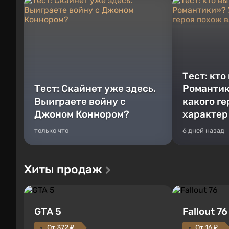
Тест: кто
Тест: Скайнет уже здесь.
Романтик
Выиграете войну с
какого г
Джоном Коннором?
характер
только что
6 дней назад
Хиты продаж
GTA 5
Fallout 76
От 372 ₽
От 16 ₽