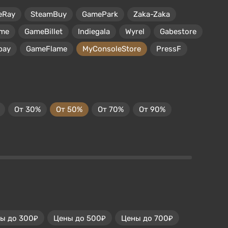
eRay
SteamBuy
GamePark
Zaka-Zaka
me
GameBillet
Indiegala
Wyrel
Gabestore
pay
GameFlame
MyConsoleStore
PressF
От 30%
От 50%
От 70%
От 90%
ы до 300₽
Цены до 500₽
Цены до 700₽