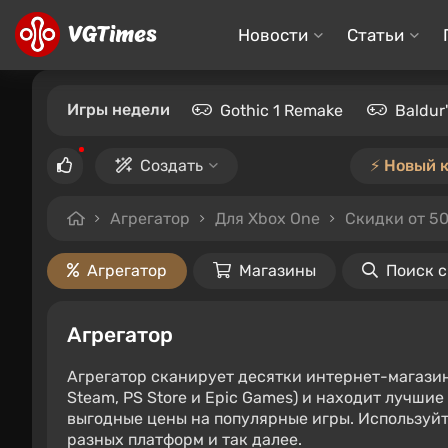
Новости
Статьи
Игры недели
Gothic 1 Remake
Baldur
Создать
⚡️ Новый 
Агрегатор
Для Xbox One
Скидки от 5
Агрегатор
Магазины
Поиск 
Агрегатор
Агрегатор сканирует десятки интернет-магази
Steam, PS Store и Epic Games) и находит лучши
выгодные цены на популярные игры. Используйт
разных платформ и так далее.