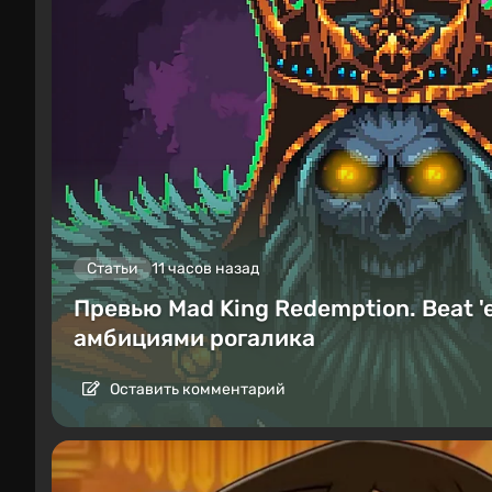
Статьи
11 часов назад
Превью Mad King Redemption. Beat '
амбициями рогалика
Оставить комментарий