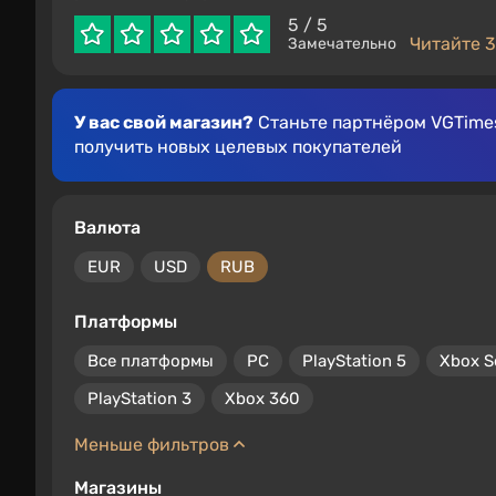
5
/ 5
Читайте 3
Замечательно
У вас свой магазин?
Станьте партнёром VGTimes
получить новых целевых покупателей
Валюта
EUR
USD
RUB
Платформы
Все платформы
PC
PlayStation 5
Xbox S
PlayStation 3
Xbox 360
Меньше фильтров
Магазины