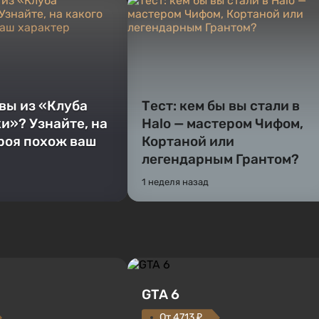
 вы из «Клуба
Тест: кем бы вы стали в
и»? Узнайте, на
Halo — мастером Чифом,
ероя похож ваш
Кортаной или
легендарным Грантом?
1 неделя назад
GTA 6
От 4713 ₽