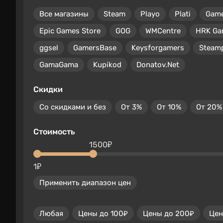
Все магазины
Steam
Playo
Plati
Gam
Epic Games Store
GOG
WMCentre
HRK Ga
ggsel
GamersBase
Keysforgamers
Steam
GamaGama
Kupikod
Donatov.Net
Скидки
Со скидками и без
От 3%
От 10%
От 20%
Стоимость
1500₽
1₽
Применить диапазон цен
Любая
Цены до 100₽
Цены до 200₽
Цен