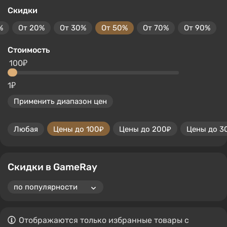
Скидки
%
От 20%
От 30%
От 50%
От 70%
От 90%
Стоимость
100₽
1₽
Применить диапазон цен
Любая
Цены до 100₽
Цены до 200₽
Цены до 3
Скидки в GameRay
Отображаются только избранные товары с