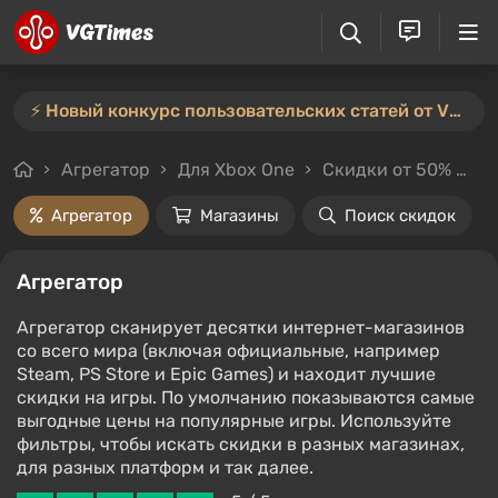
⚡️ Новый конкурс пользовательских статей от VGTimes — участвуйте тут ⚡️
Агрегатор
Для Xbox One
Скидки от 50%
Ц
Агрегатор
Магазины
Поиск скидок
Агрегатор
Агрегатор сканирует десятки интернет-магазинов
со всего мира (включая официальные, например
Steam, PS Store и Epic Games) и находит лучшие
скидки на игры. По умолчанию показываются самые
выгодные цены на популярные игры. Используйте
фильтры, чтобы искать скидки в разных магазинах,
для разных платформ и так далее.