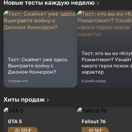
Новые тесты каждую неделю
Тест: кто вы из «Клу
Тест: Скайнет уже здесь.
Романтики»? Узнайте
Выиграете войну с
какого героя похож 
Джоном Коннором?
характер
только что
6 дней назад
Хиты продаж
GTA 5
Fallout 76
От 372 ₽
От 16 ₽