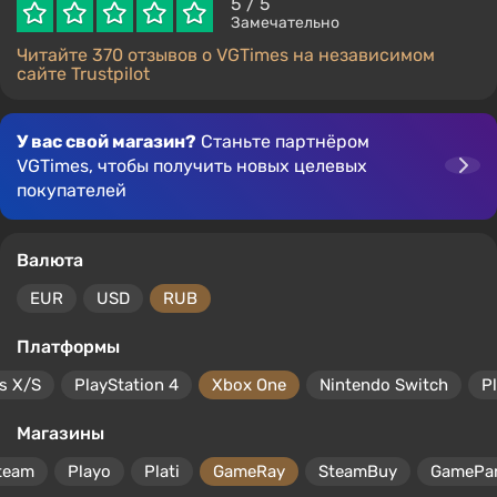
5
/ 5
Замечательно
Читайте 370 отзывов о VGTimes на независимом
сайте Trustpilot
У вас свой магазин?
Станьте партнёром
VGTimes, чтобы получить новых целевых
покупателей
Валюта
EUR
USD
RUB
Платформы
s X/S
PlayStation 4
Xbox One
Nintendo Switch
P
Магазины
team
Playo
Plati
GameRay
SteamBuy
GamePa