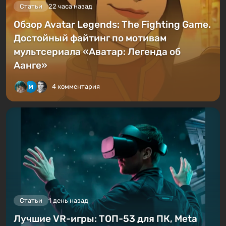
Статьи
22 часа назад
Обзор Avatar Legends: The Fighting Game.
Достойный файтинг по мотивам
мультсериала «Аватар: Легенда об
Аанге»
4 комментария
Статьи
1 день назад
Лучшие VR-игры: ТОП-53 для ПК, Meta