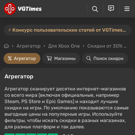
⚡️ Конкурс пользовательских статей от VGTimes продлён — участвуйте тут ⚡️
Агрегатор
Для Xbox One
Скидки от 30%
Ц
Агрегатор
Магазины
Поиск скидок
Агрегатор
Агрегатор сканирует десятки интернет-магазинов
со всего мира (включая официальные, например
Steam, PS Store и Epic Games) и находит лучшие
скидки на игры. По умолчанию показываются самые
выгодные цены на популярные игры. Используйте
фильтры, чтобы искать скидки в разных магазинах,
для разных платформ и так далее.