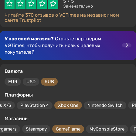
5
/ 5
Замечательно
Читайте 370 отзывов о VGTimes на независимом
сайте Trustpilot
У вас свой магазин?
Станьте партнёром
VGTimes, чтобы получить новых целевых
покупателей
Валюта
EUR
USD
RUB
Платформы
s X/S
PlayStation 4
Xbox One
Nintendo Switch
P
Магазины
rgamers
Steampay
GameFlame
MyConsoleStore