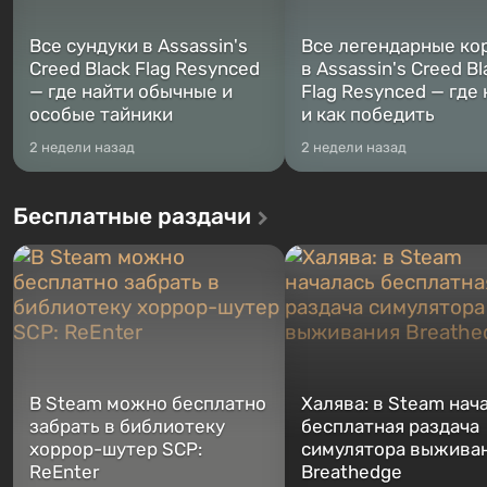
Все сундуки в Assassin's
Все легендарные ко
Creed Black Flag Resynced
в Assassin's Creed Bl
— где найти обычные и
Flag Resynced — где
особые тайники
и как победить
2 недели назад
2 недели назад
Бесплатные раздачи
В Steam можно бесплатно
Халява: в Steam нач
забрать в библиотеку
бесплатная раздача
хоррор-шутер SCP:
симулятора выжива
ReEnter
Breathedge