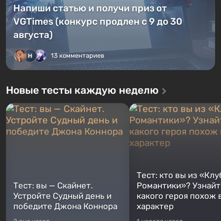
Напиши статью и получи приз от
VGTimes (конкурс продлен с 9 до 30
августа)
13 комментариев
Новые тесты каждую неделю
Тест: кто вы из «Клу
Тест: вы — Скайнет.
Романтики»? Узнайте
Устройте Судный день и
какого героя похож 
победите Джона Коннора
характер