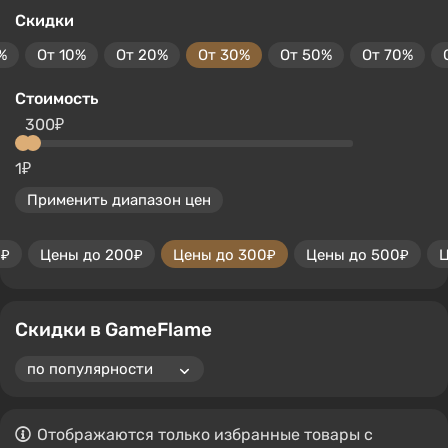
Скидки
%
От 10%
От 20%
От 30%
От 50%
От 70%
Стоимость
300₽
1₽
Применить диапазон цен
0₽
Цены до 200₽
Цены до 300₽
Цены до 500₽
Ц
Скидки в GameFlame
Отображаются только избранные товары с