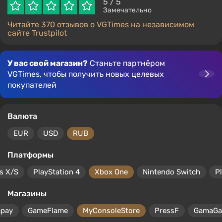
5
/ 5
Замечательно
Читайте 370 отзывов о VGTimes на независимом
сайте Trustpilot
У вас свой магазин?
Станьте партнёром
VGTimes, чтобы получить новых целевых
покупателей
Валюта
EUR
USD
RUB
Платформы
s X/S
PlayStation 4
Xbox One
Nintendo Switch
P
Магазины
mpay
GameFlame
MyConsoleStore
PressF
GamaG