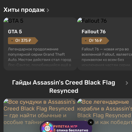
Хиты продаж
GTA 5
Fallout 76
От 375 ₽
От 16 ₽
Легендарное продолжение
Fallout 76 — новая игра во
популярной серии Grand Theft
вселенной Fallout, являетс
Auto. Местом действия стал город
приквелом ко всем без
Лос-Сантос, полюбившийся ещё в
исключения частям серии.
Grand Theft Auto: San Andreas .
События начинаются с Уб
Впервые игра расскажет историю
76, первого среди построе
сразу трех персонажей: Майкла,
Гайды Assassin's Creed Black Flag
Оно же, по задумке специа
Тревора и Франклина, между
Vault-Tec, должно открыть
Resynced
которыми вы сможете
первым после того, как на
переключаться в любое время.
Америку упадут ядерные б
Жанр и...
Место действия Fallout...
×
РУЛЕТКА ИГР
3
спина бесплатно