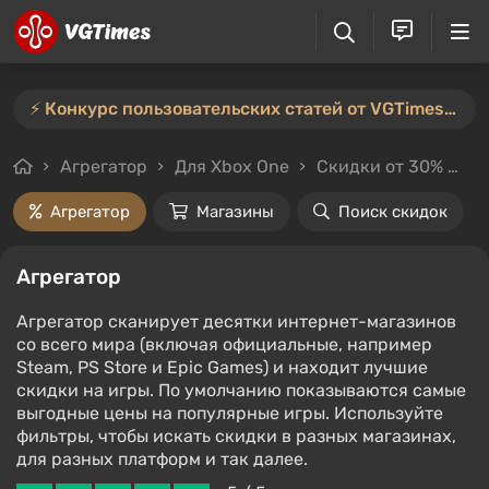
⚡️ Конкурс пользовательских статей от VGTimes продлён — участвуйте тут ⚡️
Агрегатор
Для Xbox One
Скидки от 30%
Ц
Агрегатор
Магазины
Поиск скидок
Агрегатор
Агрегатор сканирует десятки интернет-магазинов
со всего мира (включая официальные, например
Steam, PS Store и Epic Games) и находит лучшие
скидки на игры. По умолчанию показываются самые
выгодные цены на популярные игры. Используйте
фильтры, чтобы искать скидки в разных магазинах,
для разных платформ и так далее.