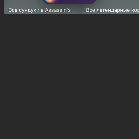
Все сундуки в Assassin's
Все легендарные ко
Creed Black Flag Resynced
в Assassin's Creed Bl
— где найти обычные и
Flag Resynced — где
особые тайники
и как победить
2 недели назад
2 недели назад
Бесплатные раздачи
В Steam можно бесплатно
Халява: в Steam нач
забрать в библиотеку
бесплатная раздача
хоррор-шутер SCP:
симулятора выжива
ReEnter
Breathedge