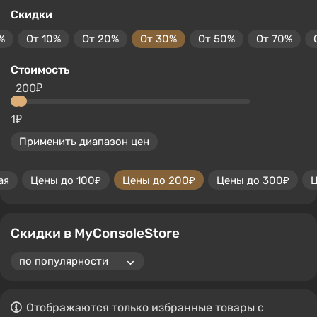
Скидки
%
От 10%
От 20%
От 30%
От 50%
От 70%
Стоимость
200₽
1₽
Применить диапазон цен
ая
Цены до 100₽
Цены до 200₽
Цены до 300₽
Ц
Скидки в MyConsoleStore
Отображаются только избранные товары с