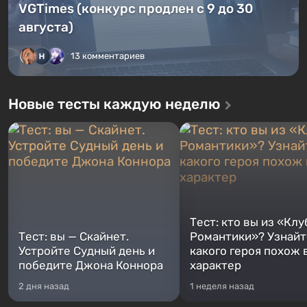
VGTimes (конкурс продлен с 9 до 30
августа)
13 комментариев
Новые тесты каждую неделю
Тест: кто вы из «Клу
Тест: вы — Скайнет.
Романтики»? Узнайте
Устройте Судный день и
какого героя похож 
победите Джона Коннора
характер
2 дня назад
1 неделя назад