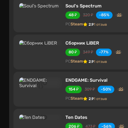
Soul's Spectrum
48 ₽
320 ₽
-85%
PC
Steam
2.9
1 отзыв
Сборник LiBER
80 ₽
349 ₽
-77%
PC
Steam
2.9
1 отзыв
ENDGAME: Survival
154 ₽
309 ₽
-50%
PC
Steam
2.9
1 отзыв
Ten Dates
206 ₽
473 ₽
-56%