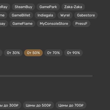
eRay
SteamBuy
GamePark
Zaka-Zaka
me
GameBillet
Indiegala
Wyrel
Gabestore
pay
GameFlame
MyConsoleStore
PressF
От 30%
От 50%
От 70%
От 90%
ы до 300₽
Цены до 500₽
Цены до 700₽