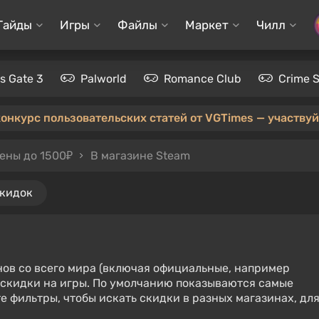
Гайды
Игры
Файлы
Маркет
Чилл
's Gate 3
Palworld
Romance Club
Crime 
конкурс пользовательских статей от VGTimes — участвуйт
ены до 1500₽
В магазине Steam
скидок
нов со всего мира (включая официальные, например
е скидки на игры. По умолчанию показываются самые
е фильтры, чтобы искать скидки в разных магазинах, дл