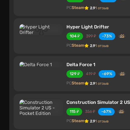
PC
Steam
2.9
1 отзыв
Hyper Light Drifter
104 ₽
399 ₽
-73%
PC
Steam
2.9
1 отзыв
Delta Force 1
129 ₽
419 ₽
-69%
PC
Steam
2.9
1 отзыв
Construction Simulator 2 US
115 ₽
356 ₽
-67%
PC
Steam
2.9
1 отзыв