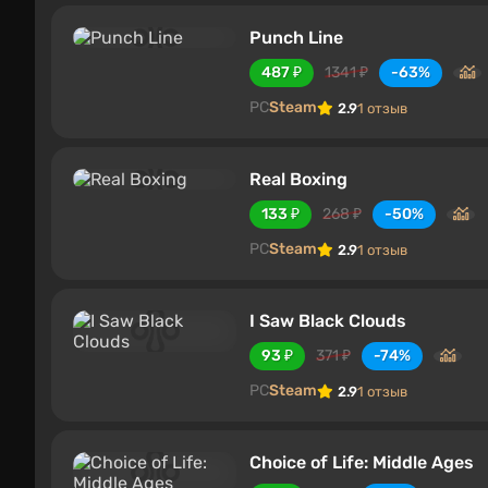
Punch Line
487 ₽
1341 ₽
-63%
PC
Steam
2.9
1 отзыв
Real Boxing
133 ₽
268 ₽
-50%
PC
Steam
2.9
1 отзыв
I Saw Black Clouds
93 ₽
371 ₽
-74%
PC
Steam
2.9
1 отзыв
Choice of Life: Middle Ages