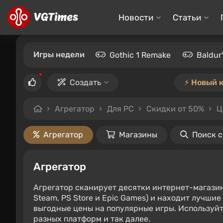
Новости
Статьи
Игры недели
Gothic 1 Remake
Baldur
Создать
⚡️ Новый 
Агрегатор
Для PC
Скидки от 50%
Ц
Агрегатор
Магазины
Поиск 
Агрегатор
Агрегатор сканирует десятки интернет-магази
Steam, PS Store и Epic Games) и находит лучши
выгодные цены на популярные игры. Используйт
разных платформ и так далее.