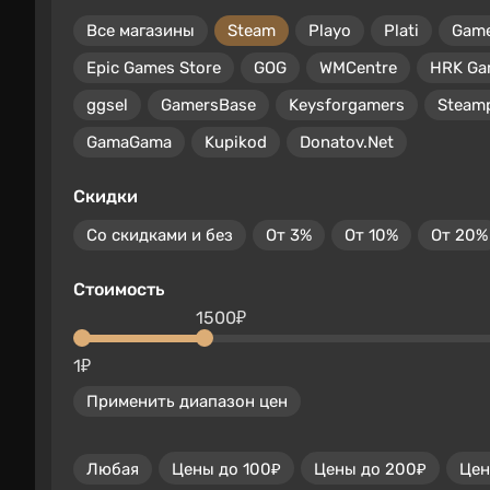
Все магазины
Steam
Playo
Plati
Gam
Epic Games Store
GOG
WMCentre
HRK Ga
ggsel
GamersBase
Keysforgamers
Steam
GamaGama
Kupikod
Donatov.Net
Скидки
Со скидками и без
От 3%
От 10%
От 20%
Стоимость
1500₽
1₽
Применить диапазон цен
Любая
Цены до 100₽
Цены до 200₽
Цен