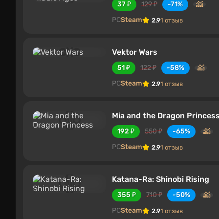
37 ₽
129 ₽
-71%
PC
Steam
2.9
1 отзыв
Vektor Wars
51 ₽
122 ₽
-58%
PC
Steam
2.9
1 отзыв
Mia and the Dragon Princes
192 ₽
550 ₽
-65%
PC
Steam
2.9
1 отзыв
Katana-Ra: Shinobi Rising
355 ₽
710 ₽
-50%
PC
Steam
2.9
1 отзыв