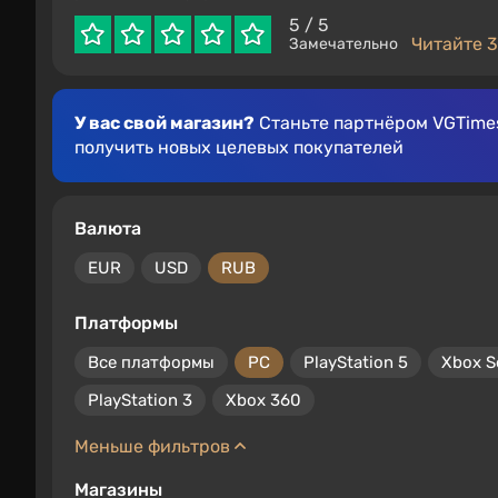
5
/ 5
Читайте 3
Замечательно
У вас свой магазин?
Станьте партнёром VGTimes
получить новых целевых покупателей
Валюта
EUR
USD
RUB
Платформы
Все платформы
PC
PlayStation 5
Xbox S
PlayStation 3
Xbox 360
Меньше фильтров
Магазины