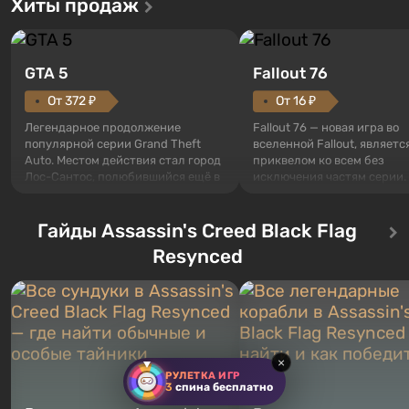
Хиты продаж
GTA 5
Fallout 76
От 372 ₽
От 16 ₽
Легендарное продолжение
Fallout 76 — новая игра во
популярной серии Grand Theft
вселенной Fallout, являетс
Auto. Местом действия стал город
приквелом ко всем без
Лос-Сантос, полюбившийся ещё в
исключения частям серии.
Grand Theft Auto: San Andreas .
События начинаются с Уб
Впервые игра расскажет историю
76, первого среди построе
сразу трех персонажей: Майкла,
Гайды Assassin's Creed Black Flag
Оно же, по задумке специа
Тревора и Франклина, между
Vault-Tec, должно открыть
Resynced
которыми вы сможете
первым после того, как на
переключаться в любое время.
Америку упадут ядерные б
Жанр и...
Место действия Fallout...
×
РУЛЕТКА ИГР
3
спина бесплатно