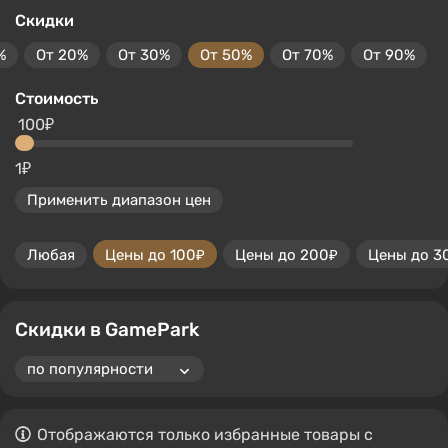
Скидки
%
От 20%
От 30%
От 50%
От 70%
От 90%
Стоимость
100₽
1₽
Применить диапазон цен
Любая
Цены до 100₽
Цены до 200₽
Цены до 3
Скидки в GamePark
Отображаются только избранные товары с