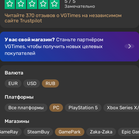
5
/ 5
Замечательно
Читайте 370 отзывов о VGTimes на независимом
сайте Trustpilot
У вас свой магазин?
Станьте партнёром
VGTimes, чтобы получить новых целевых
покупателей
Валюта
EUR
USD
RUB
Платформы
Все платформы
PC
PlayStation 5
Xbox Series X
Магазины
GameRay
SteamBuy
GamePark
Zaka-Zaka
Epic Ga