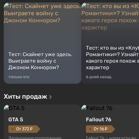
Тест: кто вы из «Клу
Тест: Скайнет уже здесь.
Романтики»? Узнайте
Выиграете войну с
какого героя похож 
Джоном Коннором?
характер
только что
6 дней назад
Хиты продаж
GTA 5
Fallout 76
От 372 ₽
От 16 ₽
Легендарное продолжение
Fallout 76 — новая игра во