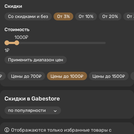
Скидки
Со скидками и без
От 3%
От 10%
От 20%
От
Стоимость
1000₽
1₽
Применить диапазон цен
₽
Цены до 700₽
Цены до 1000₽
Цены до 1500₽
Скидки в Gabestore
Отображаются только избранные товары с