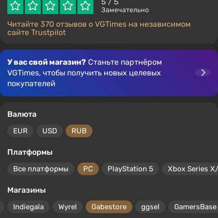
5
/ 5
Замечательно
Читайте 370 отзывов о VGTimes на независимом
сайте Trustpilot
У вас свой магазин?
Станьте партнёром
VGTimes, чтобы получить новых целевых
покупателей
Валюта
EUR
USD
RUB
Платформы
Все платформы
PC
PlayStation 5
Xbox Series X
Магазины
Indiegala
Wyrel
Gabestore
ggsel
GamersBase