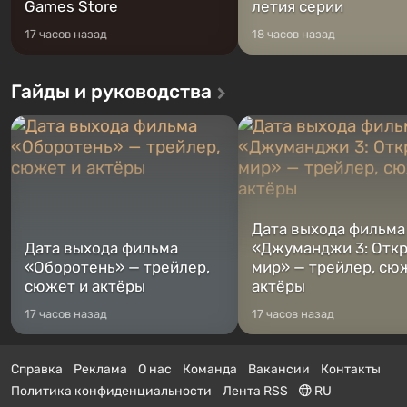
Games Store
летия серии
17 часов назад
18 часов назад
Гайды и руководства
Дата выхода фильма
Дата выхода фильма
«Джуманджи 3: Отк
«Оборотень» — трейлер,
мир» — трейлер, сю
сюжет и актёры
актёры
17 часов назад
17 часов назад
Справка
Реклама
О нас
Команда
Вакансии
Контакты
Политика конфиденциальности
Лента RSS
RU