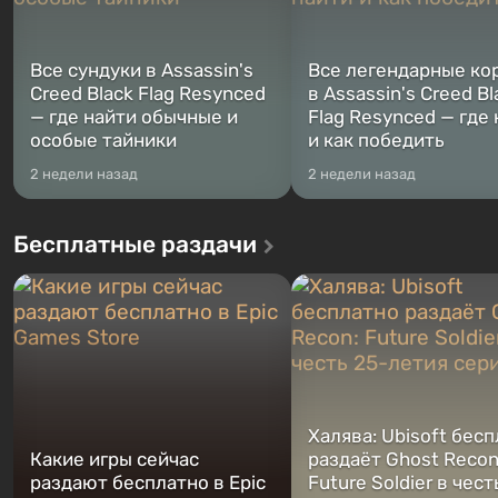
Все сундуки в Assassin's
Все легендарные ко
Creed Black Flag Resynced
в Assassin's Creed Bl
— где найти обычные и
Flag Resynced — где
особые тайники
и как победить
2 недели назад
2 недели назад
Бесплатные раздачи
Халява: Ubisoft бес
Какие игры сейчас
раздаёт Ghost Recon
раздают бесплатно в Epic
Future Soldier в чест