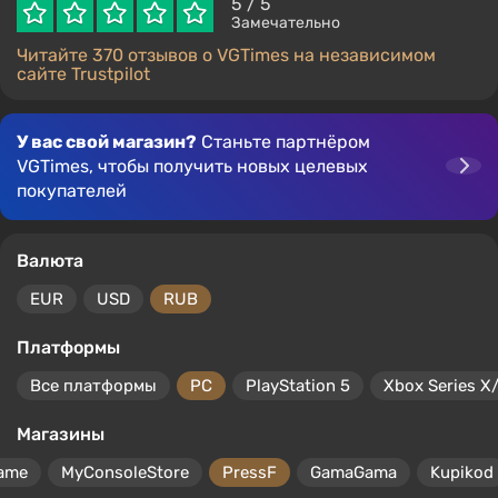
5
/ 5
Замечательно
Читайте 370 отзывов о VGTimes на независимом
сайте Trustpilot
У вас свой магазин?
Станьте партнёром
VGTimes, чтобы получить новых целевых
покупателей
Валюта
EUR
USD
RUB
Платформы
Все платформы
PC
PlayStation 5
Xbox Series X
Магазины
ame
MyConsoleStore
PressF
GamaGama
Kupikod