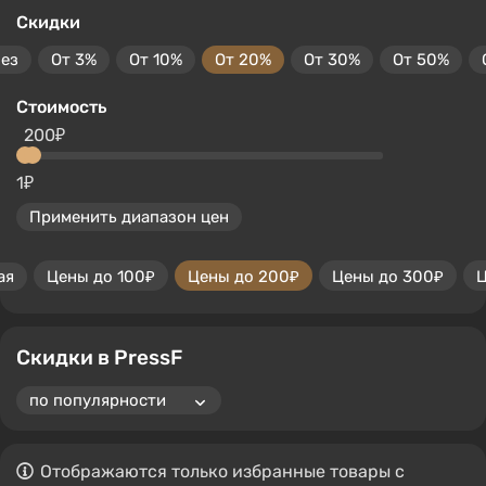
Скидки
без
От 3%
От 10%
От 20%
От 30%
От 50%
Стоимость
200₽
1₽
Применить диапазон цен
ая
Цены до 100₽
Цены до 200₽
Цены до 300₽
Ц
Скидки в PressF
Отображаются только избранные товары с