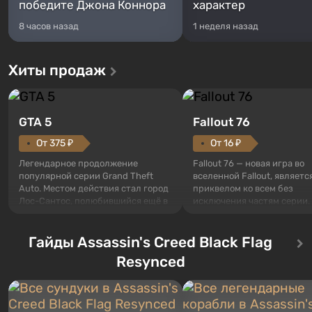
победите Джона Коннора
характер
8 часов назад
1 неделя назад
Хиты продаж
GTA 5
Fallout 76
От 375 ₽
От 16 ₽
Легендарное продолжение
Fallout 76 — новая игра во
популярной серии Grand Theft
вселенной Fallout, являетс
Auto. Местом действия стал город
приквелом ко всем без
Лос-Сантос, полюбившийся ещё в
исключения частям серии.
Grand Theft Auto: San Andreas .
События начинаются с Уб
Впервые игра расскажет историю
76, первого среди построе
сразу трех персонажей: Майкла,
Гайды Assassin's Creed Black Flag
Оно же, по задумке специа
Тревора и Франклина, между
Vault-Tec, должно открыть
Resynced
которыми вы сможете
первым после того, как на
переключаться в любое время.
Америку упадут ядерные б
Жанр и...
Место действия Fallout...