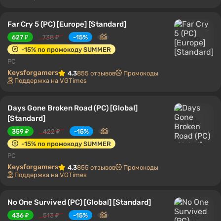
Far Cry 5 (PC) [Europe] [Standard]
627 ₽
738 ₽
-15%
-15% по промокоду SUMMER
PC
Keysforgamers
4.3
855 отзывов
Промокоды
Поддержка на VGTimes
Days Gone Broken Road (PC) [Global]
[Standard]
359 ₽
422 ₽
-15%
-15% по промокоду SUMMER
PC
Keysforgamers
4.3
855 отзывов
Промокоды
Поддержка на VGTimes
No One Survived (PC) [Global] [Standard]
436 ₽
513 ₽
-15%