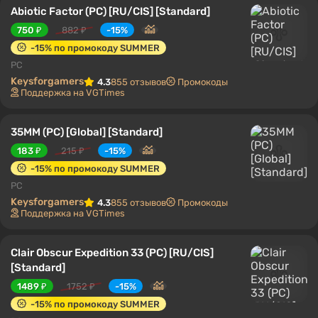
Abiotic Factor (PC) [RU/CIS] [Standard]
750 ₽
882 ₽
-15%
-15% по промокоду SUMMER
PC
Keysforgamers
4.3
855 отзывов
Промокоды
Поддержка на VGTimes
35MM (PC) [Global] [Standard]
183 ₽
215 ₽
-15%
-15% по промокоду SUMMER
PC
Keysforgamers
4.3
855 отзывов
Промокоды
Поддержка на VGTimes
Clair Obscur Expedition 33 (PC) [RU/CIS]
[Standard]
1489 ₽
1752 ₽
-15%
-15% по промокоду SUMMER