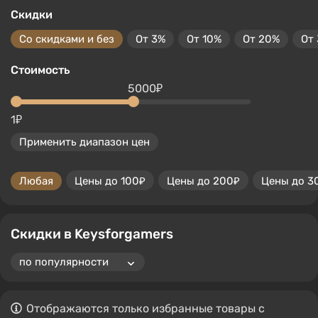
Скидки
Со скидками и без
От 3%
От 10%
От 20%
От
Стоимость
5000₽
1₽
Применить диапазон цен
Любая
Цены до 100₽
Цены до 200₽
Цены до 3
Скидки в Keysforgamers
Отображаются только избранные товары с