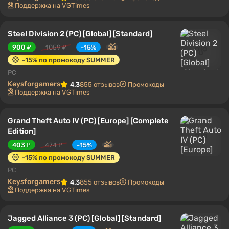
Поддержка на VGTimes
Steel Division 2 (PC) [Global] [Standard]
900 ₽
1059 ₽
-15%
-15% по промокоду SUMMER
PC
Keysforgamers
4.3
855 отзывов
Промокоды
Поддержка на VGTimes
Grand Theft Auto IV (PC) [Europe] [Complete
Edition]
403 ₽
474 ₽
-15%
-15% по промокоду SUMMER
PC
Keysforgamers
4.3
855 отзывов
Промокоды
Поддержка на VGTimes
Jagged Alliance 3 (PC) [Global] [Standard]