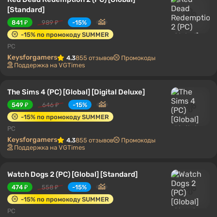
[Standard]
841 ₽
989 ₽
-15%
-15% по промокоду SUMMER
PC
Keysforgamers
4.3
855 отзывов
Промокоды
Поддержка на VGTimes
The Sims 4 (PC) [Global] [Digital Deluxe]
549 ₽
646 ₽
-15%
-15% по промокоду SUMMER
PC
Keysforgamers
4.3
855 отзывов
Промокоды
Поддержка на VGTimes
Watch Dogs 2 (PC) [Global] [Standard]
474 ₽
558 ₽
-15%
-15% по промокоду SUMMER
PC