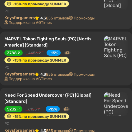
-15% по промокоду SUMMER
PC
Keysforgamers
4.3
855 отзывов
Промокоды
Поддержка на VGTimes
MARVEL Tokon Fighting Souls (PC) [North
America] [Standard]
3788 ₽
4456 ₽
-15%
-15% по промокоду SUMMER
PC
Keysforgamers
4.3
855 отзывов
Промокоды
Поддержка на VGTimes
Need For Speed Undercover (PC) [Global]
[Standard]
5232 ₽
6155 ₽
-15%
-15% по промокоду SUMMER
PC
Keysforgamers
4.3
855 отзывов
Промокоды