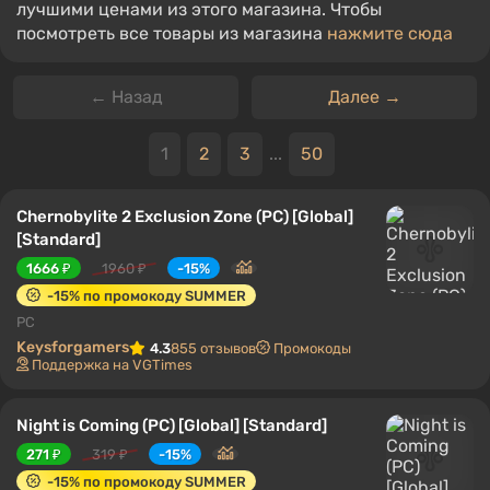
лучшими ценами из этого магазина. Чтобы
посмотреть все товары из магазина
нажмите сюда
← Назад
Далее →
1
2
3
...
50
Chernobylite 2 Exclusion Zone (PC) [Global]
[Standard]
1666 ₽
1960 ₽
-15%
-15% по промокоду SUMMER
PC
Keysforgamers
4.3
855 отзывов
Промокоды
Поддержка на VGTimes
Night is Coming (PC) [Global] [Standard]
271 ₽
319 ₽
-15%
-15% по промокоду SUMMER