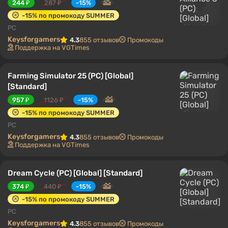
244 ₽
287 ₽
-15%
-15% по промокоду SUMMER
PC
Keysforgamers
4.3
855 отзывов
Промокоды
Поддержка на VGTimes
Farming Simulator 25 (PC) [Global]
[Standard]
957 ₽
1126 ₽
-15%
-15% по промокоду SUMMER
PC
Keysforgamers
4.3
855 отзывов
Промокоды
Поддержка на VGTimes
Dream Cycle (PC) [Global] [Standard]
374 ₽
440 ₽
-15%
-15% по промокоду SUMMER
PC
Keysforgamers
4.3
855 отзывов
Промокоды