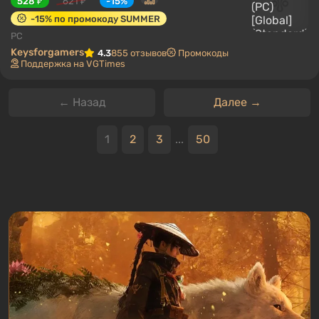
528 ₽
621 ₽
-15%
-15% по промокоду SUMMER
PC
Keysforgamers
4.3
855 отзывов
Промокоды
Поддержка на VGTimes
← Назад
Далее →
1
2
3
...
50