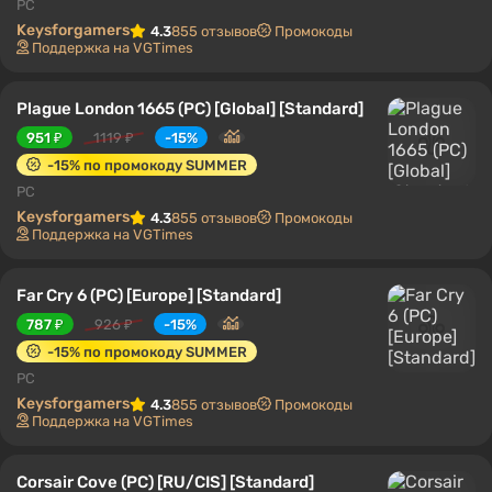
PC
Keysforgamers
4.3
855 отзывов
Промокоды
Поддержка на VGTimes
Plague London 1665 (PC) [Global] [Standard]
951 ₽
1119 ₽
-15%
-15% по промокоду SUMMER
PC
Keysforgamers
4.3
855 отзывов
Промокоды
Поддержка на VGTimes
Far Cry 6 (PC) [Europe] [Standard]
787 ₽
926 ₽
-15%
-15% по промокоду SUMMER
PC
Keysforgamers
4.3
855 отзывов
Промокоды
Поддержка на VGTimes
Corsair Cove (PC) [RU/CIS] [Standard]