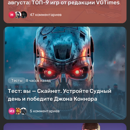
августа: ТОП-9 игр от редакции VGTimes
47 комментариев
Тесты
8 часов назад
Тест: вы — Скайнет. Устройте Судный
день и победите Джона Коннора
5 комментариев