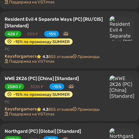
Поддержка на VGTimes
Resident Evil 4 Separate Ways (PC) [RU/CIS]
[Standard]
428 ₽
503 ₽
-15%
-15% по промокоду SUMMER
PC
Keysforgamers
4.3
855 отзывов
Промокоды
Поддержка на VGTimes
WWE 2K26 (PC) [China] [Standard]
2580 ₽
3035 ₽
-15%
-15% по промокоду SUMMER
PC
Keysforgamers
4.3
855 отзывов
Промокоды
Поддержка на VGTimes
Northgard (PC) [Global] [Standard]