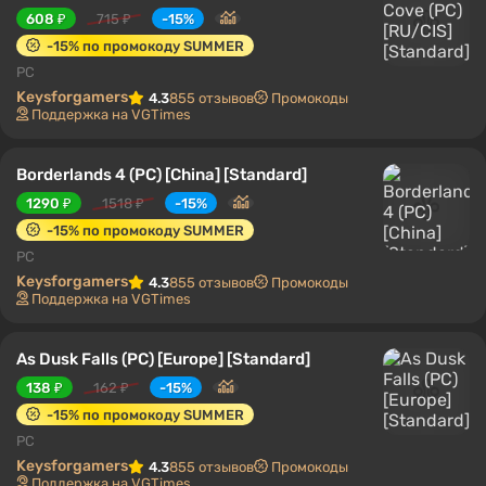
608 ₽
715 ₽
-15%
-15% по промокоду SUMMER
PC
Keysforgamers
4.3
855 отзывов
Промокоды
Поддержка на VGTimes
Borderlands 4 (PC) [China] [Standard]
1290 ₽
1518 ₽
-15%
-15% по промокоду SUMMER
PC
Keysforgamers
4.3
855 отзывов
Промокоды
Поддержка на VGTimes
As Dusk Falls (PC) [Europe] [Standard]
138 ₽
162 ₽
-15%
-15% по промокоду SUMMER
PC
Keysforgamers
4.3
855 отзывов
Промокоды
Поддержка на VGTimes