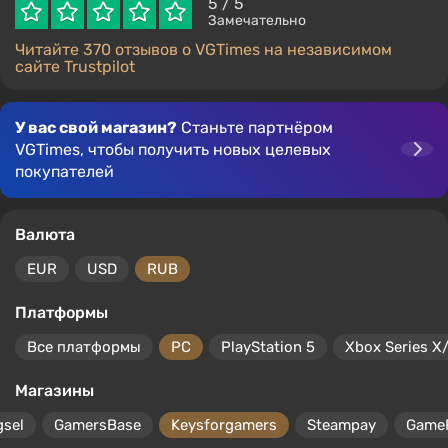
5
/ 5
Замечательно
Читайте 370 отзывов о VGTimes на независимом
сайте Trustpilot
У вас свой магазин?
Станьте партнёром
VGTimes, чтобы получить новых целевых
покупателей
Валюта
EUR
USD
RUB
Платформы
Все платформы
PC
PlayStation 5
Xbox Series X
Магазины
gsel
GamersBase
Keysforgamers
Steampay
Game