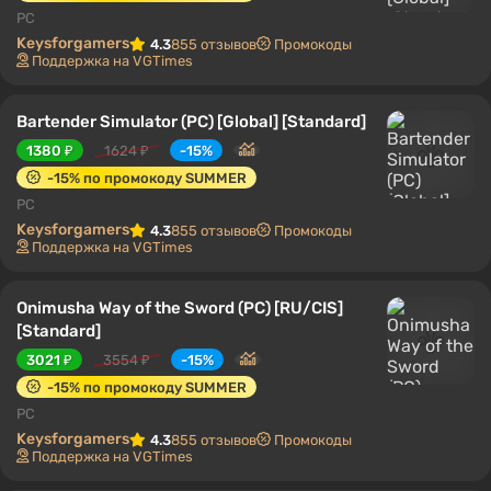
PC
Keysforgamers
4.3
855 отзывов
Промокоды
Поддержка на VGTimes
Bartender Simulator (PC) [Global] [Standard]
1380 ₽
1624 ₽
-15%
-15% по промокоду SUMMER
PC
Keysforgamers
4.3
855 отзывов
Промокоды
Поддержка на VGTimes
Onimusha Way of the Sword (PC) [RU/CIS]
[Standard]
3021 ₽
3554 ₽
-15%
-15% по промокоду SUMMER
PC
Keysforgamers
4.3
855 отзывов
Промокоды
Поддержка на VGTimes