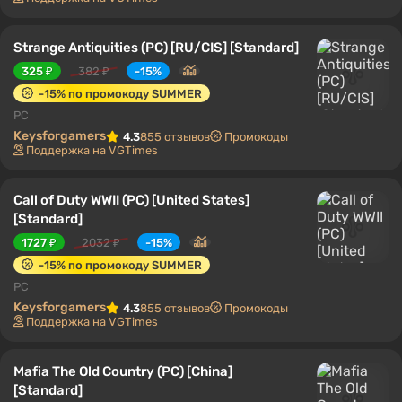
Strange Antiquities (PC) [RU/CIS] [Standard]
325 ₽
382 ₽
-15%
-15% по промокоду SUMMER
PC
Keysforgamers
4.3
855 отзывов
Промокоды
Поддержка на VGTimes
Call of Duty WWII (PC) [United States]
[Standard]
1727 ₽
2032 ₽
-15%
-15% по промокоду SUMMER
PC
Keysforgamers
4.3
855 отзывов
Промокоды
Поддержка на VGTimes
Mafia The Old Country (PC) [China]
[Standard]