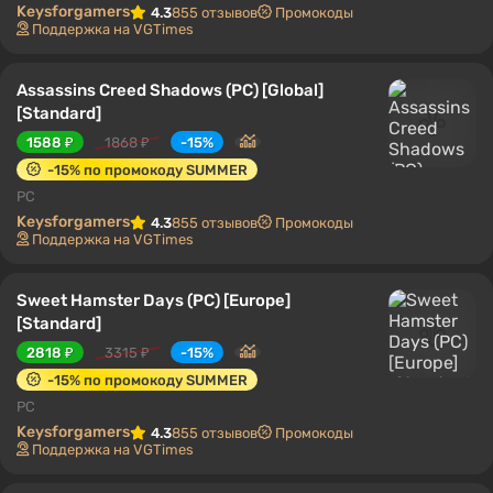
Keysforgamers
4.3
855 отзывов
Промокоды
Поддержка на VGTimes
Assassins Creed Shadows (PC) [Global]
[Standard]
1588 ₽
1868 ₽
-15%
-15% по промокоду SUMMER
PC
Keysforgamers
4.3
855 отзывов
Промокоды
Поддержка на VGTimes
Sweet Hamster Days (PC) [Europe]
[Standard]
2818 ₽
3315 ₽
-15%
-15% по промокоду SUMMER
PC
Keysforgamers
4.3
855 отзывов
Промокоды
Поддержка на VGTimes