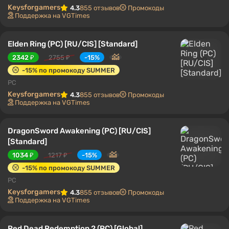
Keysforgamers
4.3
855 отзывов
Промокоды
Поддержка на VGTimes
Elden Ring (PC) [RU/CIS] [Standard]
2342 ₽
2755 ₽
-15%
-15% по промокоду SUMMER
PC
Keysforgamers
4.3
855 отзывов
Промокоды
Поддержка на VGTimes
DragonSword Awakening (PC) [RU/CIS]
[Standard]
1034 ₽
1217 ₽
-15%
-15% по промокоду SUMMER
PC
Keysforgamers
4.3
855 отзывов
Промокоды
Поддержка на VGTimes
Red Dead Redemption 2 (PC) [Global]