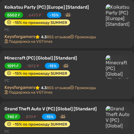
Koikatsu Party (PC) [Europe] [Standard]
5502 ₽
6473 ₽
-15%
-15% по промокоду SUMMER
PC
Keysforgamers
4.3
855 отзывов
Промокоды
Поддержка на VGTimes
Minecraft (PC) [Global] [Standard]
1591 ₽
1872 ₽
-15%
-15% по промокоду SUMMER
PC
Keysforgamers
4.3
855 отзывов
Промокоды
Поддержка на VGTimes
Grand Theft Auto V (PC) [Global] [Standard]
740 ₽
870 ₽
-15%
-15% по промокоду SUMMER
PC