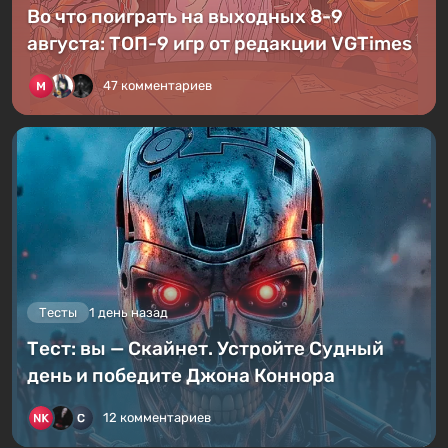
Во что поиграть на выходных 8-9
августа: ТОП-9 игр от редакции VGTimes
47 комментариев
Тесты
1 день назад
Тест: вы — Скайнет. Устройте Судный
день и победите Джона Коннора
12 комментариев