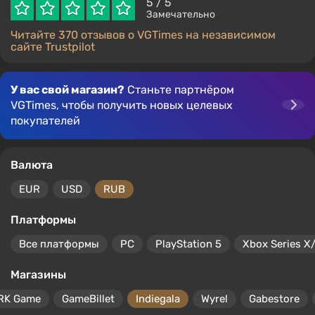
5
/ 5
Замечательно
Читайте 370 отзывов о VGTimes на независимом
сайте Trustpilot
У вас свой магазин?
Станьте партнёром
VGTimes, чтобы получить новых целевых
покупателей
Валюта
EUR
USD
RUB
Платформы
Все платформы
PC
PlayStation 5
Xbox Series X
Магазины
RK Game
GameBillet
Indiegala
Wyrel
Gabestore