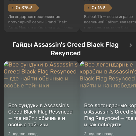
От 375 ₽
От 16 ₽
Легендарное продолжение
Fallout 76 — новая игра во
популярной серии Grand Theft
вселенной Fallout, являетс
Auto. Местом действия стал город
приквелом ко всем без
Лос-Сантос, полюбившийся ещё в
исключения частям серии.
Grand Theft Auto: San Andreas .
События начинаются с Уб
Гайды Assassin's Creed Black Flag
Впервые игра расскажет историю
76, первого среди построе
сразу трех персонажей: Майкла,
Оно же, по задумке специа
Resynced
Тревора и Франклина, между
Vault-Tec, должно открыть
которыми вы сможете
первым после того, как на
переключаться в любое время.
Америку упадут ядерные б
Жанр и...
Место действия Fallout...
Все сундуки в Assassin's
Все легендарные ко
Creed Black Flag Resynced
в Assassin's Creed Bl
— где найти обычные и
Flag Resynced — где
особые тайники
и как победить
2 недели назад
2 недели назад