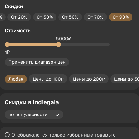
Скидки
%
От 20%
От 30%
От 50%
От 70%
От 90%
Стоимость
5000₽
1₽
Применить диапазон цен
Любая
Цены до 100₽
Цены до 200₽
Цены до 3
Скидки в Indiegala
Отображаются только избранные товары с