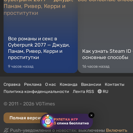
Все романы и секс в
Cyberpunk 2077 — Джуди,
Панам, Ривер, Керри и
Как узнать Steam ID
проститутки
основные способы
9 часов назад
16 часов назад
Справка
Реклама
О нас
Команда
Вакансии
Контакты
Политика конфиденциальности
Лента RSS
RU
© 2011 - 2026 VGTimes
×
Полная версия
РУЛЕТКА ИГР
3
спина бесплатно
Push-уведомления о новостях:
выключены
Включить