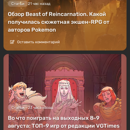
Статьи
21 час назад
Обзор Beast of Reincarnation. Какой
получилась сюжетная экшен-RPG от
авторов Pokemon
Оставить комментарий
Статьи
23 часа назад
Во что поиграть на выходных 8-9
августа: ТОП-9 игр от редакции VGTimes