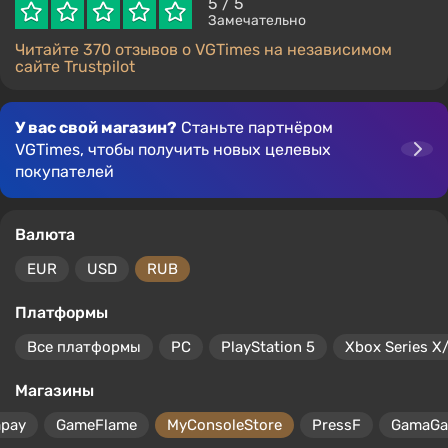
5
/ 5
Замечательно
Читайте 370 отзывов о VGTimes на независимом
сайте Trustpilot
У вас свой магазин?
Станьте партнёром
VGTimes, чтобы получить новых целевых
покупателей
Валюта
EUR
USD
RUB
Платформы
Все платформы
PC
PlayStation 5
Xbox Series X
Магазины
mpay
GameFlame
MyConsoleStore
PressF
GamaG