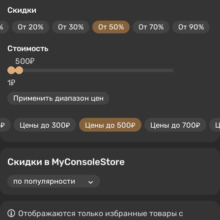
Скидки
%
От 20%
От 30%
От 50%
От 70%
От 90%
Стоимость
500₽
1₽
Применить диапазон цен
0₽
Цены до 300₽
Цены до 500₽
Цены до 700₽
Ц
Скидки в MyConsoleStore
Отображаются только избранные товары с