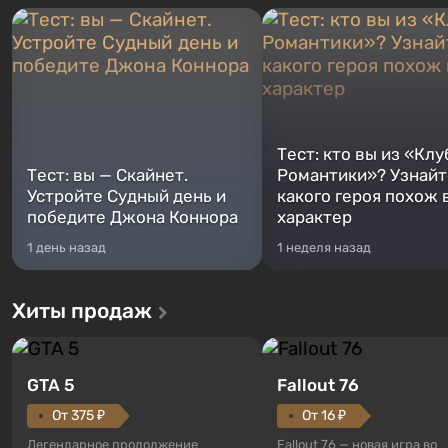
Тест: кто вы из «Клу
Тест: вы — Скайнет.
Романтики»? Узнайте
Устройте Судный день и
какого героя похож 
победите Джона Коннора
характер
1 день назад
1 неделя назад
Хиты продаж
GTA 5
Fallout 76
От 375 ₽
От 16 ₽
Легендарное продолжение
Fallout 76 — новая игра во