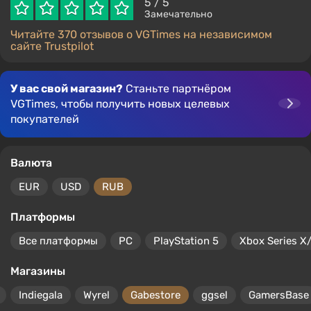
5
/ 5
Замечательно
Читайте 370 отзывов о VGTimes на независимом
сайте Trustpilot
У вас свой магазин?
Станьте партнёром
VGTimes, чтобы получить новых целевых
покупателей
Валюта
EUR
USD
RUB
Платформы
Все платформы
PC
PlayStation 5
Xbox Series X
Магазины
Indiegala
Wyrel
Gabestore
ggsel
GamersBase