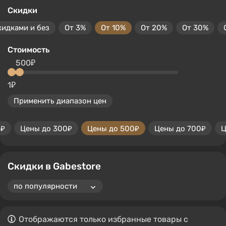
Скидки
кидками и без
От 3%
От 10%
От 20%
От 30%
Стоимость
500₽
1₽
Применить диапазон цен
0₽
Цены до 300₽
Цены до 500₽
Цены до 700₽
Ц
Скидки в Gabestore
Отображаются только избранные товары с