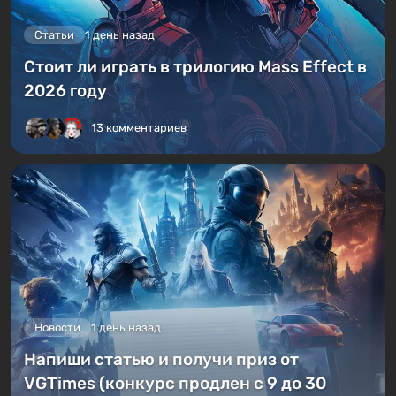
Статьи
1 день назад
Стоит ли играть в трилогию Mass Effect в
2026 году
13 комментариев
Новости
1 день назад
Напиши статью и получи приз от
VGTimes (конкурс продлен с 9 до 30