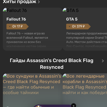
Хиты продаж
Fallout 76
GTA 5
От 17 ₽
От 379 ₽
Fallout 76 — новая игра во
Легендарное продолжение
вселенной Fallout, является
популярной серии Grand T
приквелом ко всем без
Auto. Местом действия ста
исключения частям серии.
Лос-Сантос, полюбившийс
События начинаются с Убежища
Grand Theft Auto: San Andre
76, первого среди построенных.
Впервые игра расскажет 
Оно же, по задумке специалистов
Гайды Assassin's Creed Black Flag
сразу трех персонажей: Ма
Vault-Tec, должно открыться
Тревора и Франклина, меж
Resynced
первым после того, как на
которыми вы сможете
Америку упадут ядерные бомбы.
переключаться в любое вр
Место действия Fallout...
Жанр и...
×