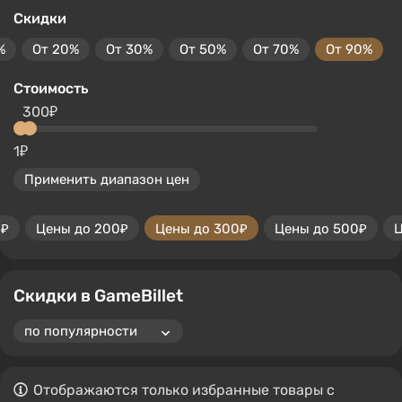
Скидки
%
От 20%
От 30%
От 50%
От 70%
От 90%
Стоимость
300₽
1₽
Применить диапазон цен
0₽
Цены до 200₽
Цены до 300₽
Цены до 500₽
Ц
Скидки в GameBillet
Отображаются только избранные товары с