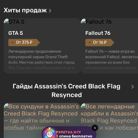
Хиты продаж
GTA 5
Fallout 76
От 375 ₽
От 16 ₽
Легендарное продолжение
Fallout 76 — новая игра во
популярной серии Grand Theft
вселенной Fallout, являетс
Auto. Местом действия стал город
приквелом ко всем без
Лос-Сантос, полюбившийся ещё в
исключения частям серии.
Grand Theft Auto: San Andreas .
События начинаются с Уб
Впервые игра расскажет историю
76, первого среди построе
сразу трех персонажей: Майкла,
Гайды Assassin's Creed Black Flag
Оно же, по задумке специа
Тревора и Франклина, между
Vault-Tec, должно открыть
Resynced
которыми вы сможете
первым после того, как на
переключаться в любое время.
Америку упадут ядерные б
Жанр и...
Место действия Fallout...
×
РУЛЕТКА ИГР
3
спина бесплатно