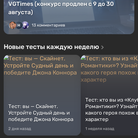
VGTimes (конкурс продлен с 9 до 30
августа)
13 комментариев
Новые тесты каждую неделю
Тест: кто вы из «Клу
Тест: вы — Скайнет.
Романтики»? Узнайте
Устройте Судный день и
какого героя похож 
победите Джона Коннора
характер
2 дня назад
1 неделя назад