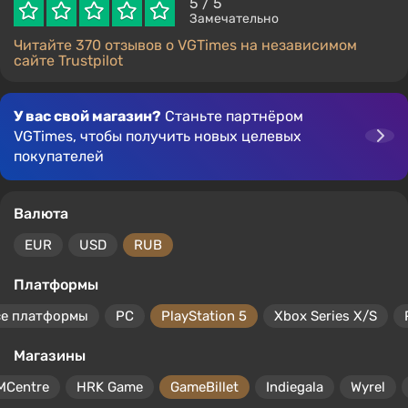
5
/ 5
Замечательно
Читайте 370 отзывов о VGTimes на независимом
сайте Trustpilot
У вас свой магазин?
Станьте партнёром
VGTimes, чтобы получить новых целевых
покупателей
Валюта
EUR
USD
RUB
Платформы
се платформы
PC
PlayStation 5
Xbox Series X/S
Магазины
MCentre
HRK Game
GameBillet
Indiegala
Wyrel