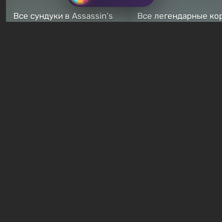
Все сундуки в Assassin's
Все легендарные ко
Creed Black Flag Resynced
в Assassin's Creed Bl
— где найти обычные и
Flag Resynced — где
особые тайники
и как победить
2 недели назад
2 недели назад
Бесплатные раздачи
В Steam можно бесплатно
Халява: в Steam нач
забрать в библиотеку
бесплатная раздача
хоррор-шутер SCP:
симулятора выжива
ReEnter
Breathedge