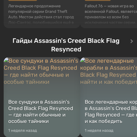
Легендарное продолжение
Fallout 76 — новая игра во
популярной серии Grand Theft
вселенной Fallout, являетс
Auto. Местом действия стал город
приквелом ко всем без
Лос-Сантос, полюбившийся ещё в
исключения частям серии.
Grand Theft Auto: San Andreas .
События начинаются с Уб
Впервые игра расскажет историю
76, первого среди построе
сразу трех персонажей: Майкла,
Гайды Assassin's Creed Black Flag
Оно же, по задумке специа
Тревора и Франклина, между
Vault-Tec, должно открыть
Resynced
которыми вы сможете
первым после того, как на
переключаться в любое время.
Америку упадут ядерные б
Жанр и...
Место действия Fallout...
Все сундуки в Assassin's
Все легендарные ко
Creed Black Flag Resynced
в Assassin's Creed Bl
— где найти обычные и
Flag Resynced — где
особые тайники
и как победить
1 неделя назад
1 неделя назад