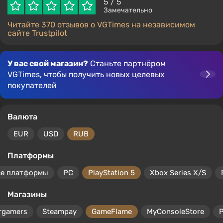
5
/ 5
Замечательно
Читайте 370 отзывов о VGTimes на независимом
сайте Trustpilot
У вас свой магазин?
Станьте партнёром
VGTimes, чтобы получить новых целевых
покупателей
Валюта
EUR
USD
RUB
Платформы
се платформы
PC
PlayStation 5
Xbox Series X/S
Магазины
rgamers
Steampay
GameFlame
MyConsoleStore