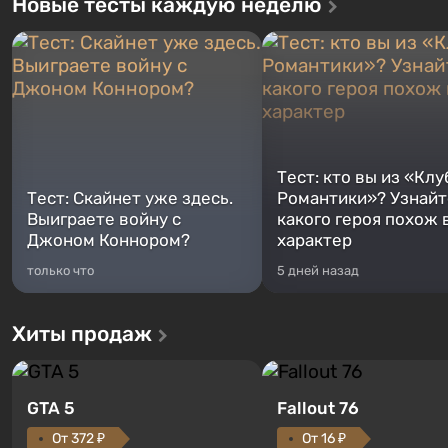
Новые тесты каждую неделю
Тест: кто вы из «Клу
Тест: Скайнет уже здесь.
Романтики»? Узнайте
Выиграете войну с
какого героя похож 
Джоном Коннором?
характер
только что
5 дней назад
Хиты продаж
GTA 5
Fallout 76
От 372 ₽
От 16 ₽