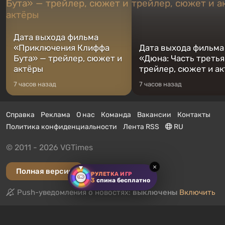
Дата выхода фильма
«Приключения Клиффа
Дата выхода фильма
Бута» — трейлер, сюжет и
«Дюна: Часть третья
актёры
трейлер, сюжет и а
7 часов назад
7 часов назад
Справка
Реклама
О нас
Команда
Вакансии
Контакты
Политика конфиденциальности
Лента RSS
RU
© 2011 - 2026 VGTimes
×
Полная версия
РУЛЕТКА ИГР
3
спина бесплатно
Push-уведомления о новостях:
выключены
Включить