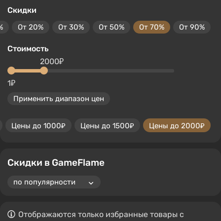
Скидки
%
От 20%
От 30%
От 50%
От 70%
От 90%
Стоимость
2000₽
1₽
Применить диапазон цен
Цены до 1000₽
Цены до 1500₽
Цены до 2000₽
Скидки в GameFlame
Отображаются только избранные товары с