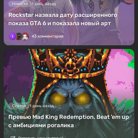
Новости
1 день назад
Rockstar назвала дату расширенного
показа GTA 6 и показала новый арт
43 комментария
Статьи
1 день назад
Превью Mad King Redemption. Beat 'em up
с амбициями рогалика