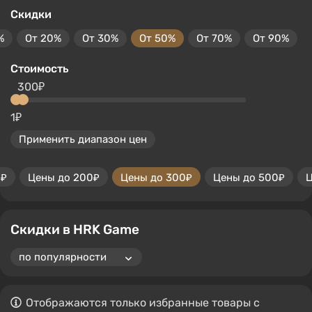
Скидки
%
От 20%
От 30%
От 50%
От 70%
От 90%
Стоимость
300₽
1₽
Применить диапазон цен
0₽
Цены до 200₽
Цены до 300₽
Цены до 500₽
Ц
Скидки в HRK Game
Отображаются только избранные товары с