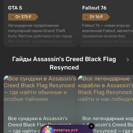
GTA 5
Fallout 76
От 375 ₽
От 16 ₽
Легендарное продолжение
Fallout 76 — новая игра во
популярной серии Grand Theft
вселенной Fallout, являетс
Auto. Местом действия стал город
приквелом ко всем без
Лос-Сантос, полюбившийся ещё в
исключения частям серии.
Grand Theft Auto: San Andreas .
События начинаются с Уб
Впервые игра расскажет историю
76, первого среди построе
сразу трех персонажей: Майкла,
Гайды Assassin's Creed Black Flag
Оно же, по задумке специа
Тревора и Франклина, между
Vault-Tec, должно открыть
Resynced
которыми вы сможете
первым после того, как на
переключаться в любое время.
Америку упадут ядерные б
Жанр и...
Место действия Fallout...
Все сундуки в Assassin's
Все легендарные ко
Creed Black Flag Resynced
в Assassin's Creed Bl
×
— где найти обычные и
Flag Resynced — где
РУЛЕТКА ИГР