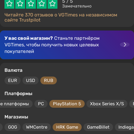
5
/ 5
Замечательно
Читайте 370 отзывов о VGTimes на независимом
сайте Trustpilot
У вас свой магазин?
Станьте партнёром
VGTimes, чтобы получить новых целевых
покупателей
Валюта
EUR
USD
RUB
Платформы
се платформы
PC
PlayStation 5
Xbox Series X/S
Магазины
GOG
WMCentre
HRK Game
GameBillet
Indiega