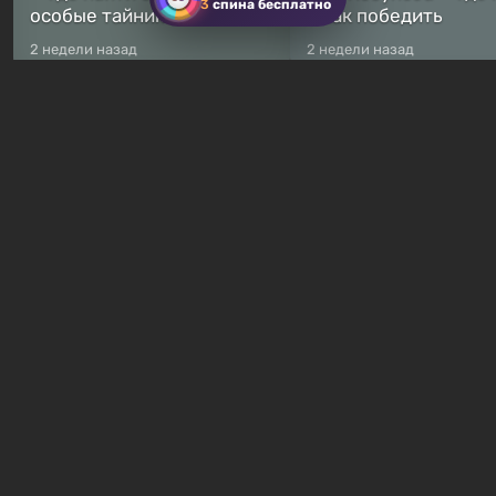
3
спина бесплатно
особые тайники
и как победить
2 недели назад
2 недели назад
Бесплатные раздачи
Халява: в Steam началась
В Steam навсегда
бесплатная раздача
бесплатными стали 
симулятора выживания
8 игр — среди них ес
Breathedge
хоррор с рейтингом
10 часов назад
14 часов назад
Гайды и руководства